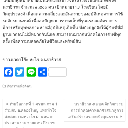
โดยมีกลุ่มเป้าหมายเป็นเด็กและเยาวชนในโรงเรียนพื้นที่จังหวัด
นราธิวาส จำนวน ๑,๕๐๐ คน เป้าหมาย113 โรงเรียน โดยมี
วัตถุประสงค์ เพื่อลดความเสี่ยงและอันตรายของอุบัติเหตุจากการใช้
รถจักรยานยนต์ เพื่อลดปัญหาการบาดเจ็บที่รุนแรง ลดอัตราการ
พิการหรือทุพพลภาพหากมีอุบัติเหตุเกิดขึ้น ทั้งยังปลูกฝังให้ผู้ขับขี่ที่มี
ฐานยากจนไม่มีหมวกกันน็อค สามารถหมวกกันน็อคในการขับขี่ทุก
ครั้ง เพื่อความปลอดภัยในชีวิตและทรัพย์สิน
ข่าว.แวดาโอ๊ะ หะไร จ.นราธิวาส
F
T
Li
S
ac
w
n
h
กิจกรรมเพื่อสังคม
e
itt
e
ar
b
er
e
แนะแนว
ทัพเรือภาคที่ 1 ศรชล.ภาค 1
นราธิวาส-ศอ.บต.จัดกิจกรรม
o
เรื่อง
ร่วมกับ อ.คลองใหญ่ แพคหัวใจ
การนำคุณค่าหลักศาสนาสู่การ
o
ส่งต่อความห่วงใย ผ่านหน่วย
เสริมสร้างครอบครัวคุณธรรม
ประสานงานชายแดน ถึงราช
k