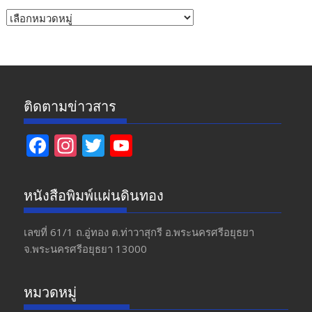
หัวข้อ
ข่าว
ติดตามข่าวสาร
F
In
T
Y
ac
st
w
o
e
a
itt
u
หนังสือพิมพ์แผ่นดินทอง
b
gr
er
T
o
a
u
เลขที่ 61/1 ถ.อู่ทอง​ ต.​ท่าวาสุกรี​ อ.พระนครศรีอยุธยา​
จ.พระนครศรีอยุธยา 13000
o
m
b
k
e
หมวดหมู่