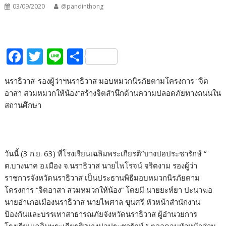
03/09/2020
@pandinthong
F
T
Li
S
ac
w
n
h
นราธิวาส-รองผู้ว่าฯนราธิวาส มอบหมวกนิรภัยตามโครงการ “จิต
e
itt
e
ar
อาสา สวมหมวกให้น้อง”สร้างจิตสำนึกด้านความปลอดภัยทางถนนใน
b
er
e
สถานศึกษา
o
o
k
วันนี้ (3 ก.ย. 63) ที่โรงเรียนเฉลิมพระเกียรติ”บางปอประชารักษ์ “
ต.บางนาค อ.เมือง จ.นราธิวาส นายไพโรจน์ จริตงาม รองผู้ว่า
ราชการจังหวัดนราธิวาส เป็นประธานพิธีมอบหมวกนิรภัยตาม
โครงการ “จิตอาสา สวมหมวกให้น้อง” โดยมี นายยะห์ยา ปะนาฆอ
นายอำเภอเมืองนราธิวาส นายไพศาล ขุนศรี หัวหน้าสำนักงาน
ป้องกันและบรรเทาสาธารณภัยจังหวัดนราธิวาส ผู้อำนวยการ