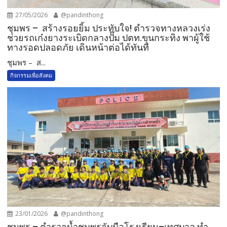
27/05/2026
@pandinthong
ชุมพร – สร้างรอยยิ้ม ประทับใจ! ตำรวจทางหลวงเร่ง
ช่วยรถเก๋งยางระเบิดกลางปั๊ม ปตท.ขุนกระทิง พาผู้ใช้
ทางรอดปลอดภัย เดินหน้าต่อได้ทันที
ชุมพร – ส...
กิจกรรมเพื่อสังคม
23/01/2026
@pandinthong
ชุมพร – ตำรวจน้ำชุมพรจับมือโรงเรียน–เทศบาล ทำ