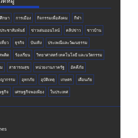
ดหมู่
ศึกษา
การเมือง
กิจกรรมเพื่อสังคม
กีฬา
วประชาสัมพันธ์
ข่าวเด่นออนไลน์
คลิปข่าว
ชาวบ้าน
เที่ยว
ธุรกิจ
บันเทิง
ประเพณีและวัฒนธรรม
สพติด
ร้องเรียน
วิทยาศาสตร์ เทคโนโลยี และนวัตกรรม
คม
สาธารณสุข
หน่วยงานภาครัฐ
อัคคีภัย
ชญากรรม
อุทกภัย
อุบัติเหตุ
เกษตร
เตือนภัย
ษฐกิจ
เศรษฐกิจพอเพียง
ในประเทศ
mes