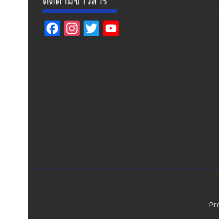
ติดตามข่าวสาร
F
In
T
Y
ac
st
w
o
e
a
itt
u
b
gr
er
T
o
a
u
o
m
b
k
e
Pr