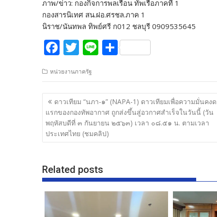
ภาพ/ข่าว: กองกิจการพลเรือน ทัพเรือภาคที่ 1
กองสารนิเทศ สน.ฝอ.ศรชล.ภาค 1
นิราช/นันทพล ทิพย์ศรี ก012 ชลบุรี 0909535645
F
T
Li
S
ac
w
n
h
หน่วยงานภาครัฐ
e
itt
e
ar
b
er
e
แนะแนว
ดาวเทียม “นภา-๑” (NAPA-1) ดาวเทียมเพื่อความมั่นคง
o
เรื่อง
แรกของกองทัพอากาศ ถูกส่งขึ้นสู่อวกาศสำเร็จในวันนี้ (วัน
o
พฤหัสบดีที่ ๓ กันยายน ๒๕๖๓) เวลา ๐๘.๕๑ น. ตามเวลา
ประเทศไทย (ชมคลิป)
k
Related posts