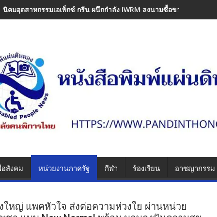
​นิคมอุตสาหกรรมเอเพ็กซ์ กรีน ผนึกกำลัง IWRM ลงนามซื้อขายน้ำเพื่
ื่อสังคม
หน่วยงานภาครัฐ
กีฬา
ร้องเรียน
อาชญากรรม
องใหญ่ แพคหัวใจ ส่งต่อความห่วงใย ผ่านหน่วย