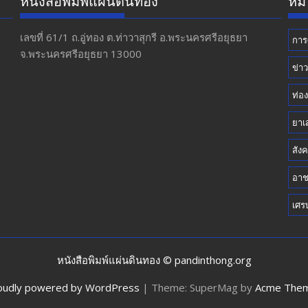
หนังสือพิมพ์แผ่นดินทอง
หมว
เลขที่ 61/1 ถ.อู่ทอง​ ต.​ท่าวาสุกรี​ อ.พระนครศรีอยุธยา​
การ
จ.พระนครศรีอยุธยา 13000
ข่า
ท่อง
ยาเ
สัง
อา
เศร
หนังสือพิมพ์แผ่นดินทอง © pandinthong.org
oudly powered by WordPress
|
Theme: SuperMag by
Acme The