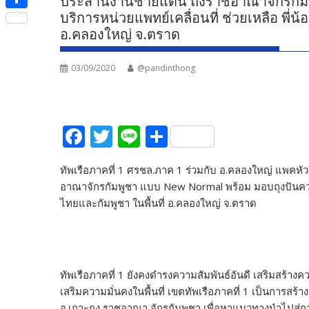
ประสานงานชายแดน ถึงราชอาณาจักรกัมพ
e
i
i
บริการหน่วยแพทย์เคลื่อนที่ ช่วยเหลือ พี
S
b
t
อ.คลองใหญ่ จ.ตราด
n
h
o
t
e
a
o
03/09/2020
@pandinthong
e
r
k
r
e
F
T
Li
S
ac
w
n
h
ทัพเรือภาคที่ 1 ศรชล.ภาค 1 ร่วมกับ อ.คลองใหญ่ แพคห
e
itt
e
ar
อาณาจักรกัมพูชา แบบ New Normal พร้อม มอบถุงปันความ
b
er
e
ไทยและกัมพูชา ในพื้นที่ อ.คลองใหญ่ จ.ตราด
o
o
k
ทัพเรือภาคที่ 1 ยังคงดำรงความสัมพันธ์อันดี เสริมสร้าง
เสริมความมั่นคงในพื้นที่ เขตทัพเรือภาคที่ 1 เป็นการสร้า
จ.เกาะกง ราชอาณา จักรกัมพูชา เพื่อหาแนวทางนำไปสู่ก