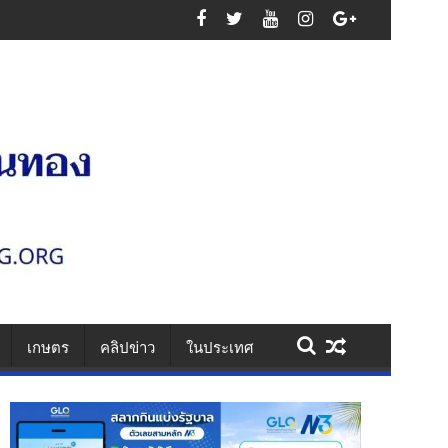
ออุตสาหกรรม เสริมความมั่นคงระบบสาธารณูปโภค รองรับการเติบโตเขตพัฒน
เกษตร
คลิปข่าว
ในประเทศ