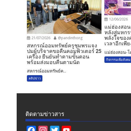
12/06/2026
แม่ฮ่องสอน-
หลังสู่มหก
พลังใจของค
21/07/2026
@pandinthong
เวลาอีกเพียงไ
สหกรณ์ออมทรัพย์ครูชุมพรแจง
ปมผู้บริจาคขอคืนคอมพิวเตอร์ 25
แม่ฮ่องสอน-โค้
เครื่อง ยืนยันทำตามขั้นตอน
กิจกรรมเพื่อสังคม
พร้อมส่งมอบคืนตามนัด
สหกรณ์ออมทรัพย์ค...
คลิปข่าว
ติดตามข่าวสาร
F
In
T
Y