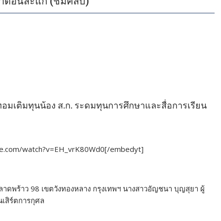
หร่าดอนสะแก (ชมคลิป)
ทอมเติมทุนน้อง ส.ก. ระดมทุนการศึกษาและสื่อการเรียน
ube.com/watch?v=EH_vrK80Wd0[/embedyt]
 ถ.ลาดพร้าว 98 เขตวังทองหลาง กรุงเทพฯ นางสาวอัญชนา บุญสุยา ผู้
เสิร์ตการกุศล