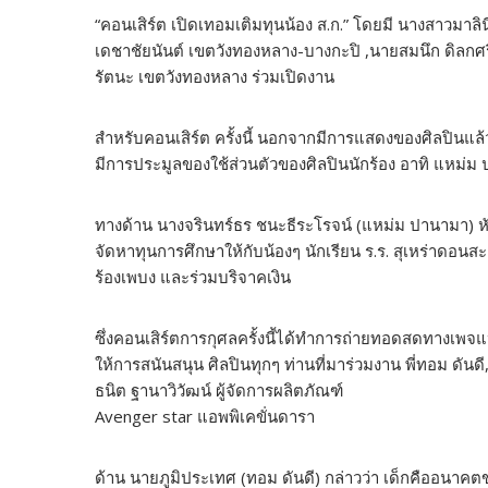
“คอนเสิร์ต เปิดเทอมเติมทุนน้อง ส.ก.” โดยมี นางสาวมาลินี
เดชาชัยนันต์ เขตวังทองหลาง-บางกะปิ ,นายสมนึก ดิลกศ
รัตนะ เขตวังทองหลาง ร่วมเปิดงาน
สำหรับคอนเสิร์ต ครั้งนี้ นอกจากมีการแสดงของศิลปินแล้ว
มีการประมูลของใช้ส่วนตัวของศิลปินนักร้อง อาทิ แหม่ม 
ทางด้าน นางจรินทร์ธร ชนะธีระโรจน์ (แหม่ม ปานามา) หัวเ
จัดหาทุนการศึกษาให้กับน้องๆ นักเรียน ร.ร. สุเหร่าดอนสะ
ร้องเพบง และร่วมบริจาคเงิน
ซึ่งคอนเสิร์ตการกุศลครั้งนี้ได้ทำการถ่ายทอดสดทางเพจแ
ให้การสนันสนุน ศิลปินทุกๆ ท่านที่มาร่วมงาน พี่ทอม ดันดี,
ธนิต ฐานาวิวัฒน์ ผู้จัดการผลิตภัณฑ์
Avenger star แอพพิเคขั่นดารา
ด้าน นายภูมิประเทศ (ทอม ดันดี) กล่าวว่า เด็กคืออนา