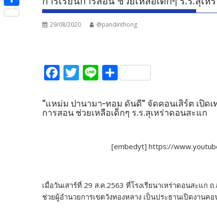
การเรียนการสอน ช่วยเหลือเด็กๆ ร.ร.สุเ
e
i
i
S
b
t
n
29/08/2020
@pandinthong
h
o
t
e
a
o
e
r
k
F
T
Li
S
r
e
ac
w
n
h
e
itt
e
ar
“แหม่ม ปานามา-ทอม ดันดี” จัดคอนเสิร์ต เปิดเ
การสอน ช่วยเหลือเด็กๆ ร.ร.สุเหร่าดอนสะแก
b
er
e
o
o
[embedyt] https://www.yout
k
เมื่อวันเสาร์ที่ 29 ส.ค.2563 ที่โรงเรียนาเหร่าดอนสะแก
ช่วยผู้อำนวยการเขตวังทองหลาง เป็นประธานเปิดงานคอน