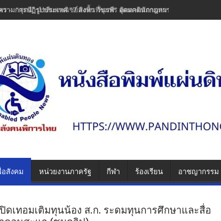
วามการปฏิรูปประเทศ ”7 สิงหา วันรพี“ อุดมคตินักกฎหมายภายใต้วิกฤติศร
ื่อสังคม
หน่วยงานภาครัฐ
กีฬา
ร้องเรียน
อาชญากรรม
เปิดเทอมเติมทุนน้อง ส.ก. ระดมทุนการศึกษาและสื่อ