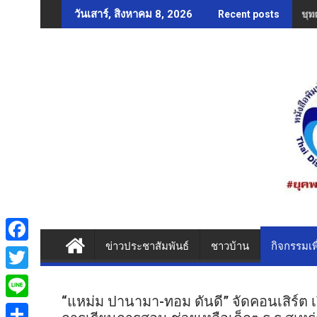
Skip
บทค
วันเสาร์, สิงหาคม 8, 2026
Recent posts
to
content
ข่าวประชาสัมพันธ์
ชาวบ้าน
กิจกรรมเพ
F
a
T
c
“แหม่ม ปานามา-ทอม ดันดี” จัดคอนเสิร์ต 
w
L