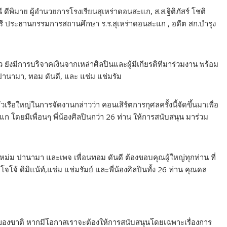
 ดีพิมาย ผู้อำนวยการโรงเรียนสุเหร่าดอนสะแก, ส.ส.ฐิติภัสร์ โชติ
รี ประธานกรรมการสถานศึกษา ร.ร.สุเหร่าดอนสะแก , อดีต สก.บำรุง
 ยังมีการบริจาคเงินจากเหล่าศิลปินและผู้มีเกียรติทีมาร่วมงาน พร้อม
ปานามา, ทอม ดันดี, และ แช่ม แช่มรัม
รือใหญ่ในการจัดงานกล่าวว่า คอนเสิร์ตการกุศลครั้งนี้จัดขึ้นมาเพื่อ
แก โดยมีเพื่อนๆ พี่น้องศิลปินกว่า 26 ท่าน ให้การสนับสนุน มาร่วม
หม่ม ปานามา และเพจ เพื่อนทอม ดันดี ต้องขอบคุณผู้ใหญ่ทุกท่าน ที่
โจโจ้ ดิมิแน้ท์,แช่ม แช่มรัมย์ และพี่น้องศิลปินทั้ง 26 ท่าน คุณดล
คตของขาติ หากมีโอกาสเราจะต้องให้การสนับสนุนโดยเฉพาะเรื่องการ