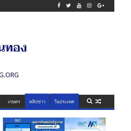
ัทธา
เกษตร
คลิปข่าว
ในประเทศ