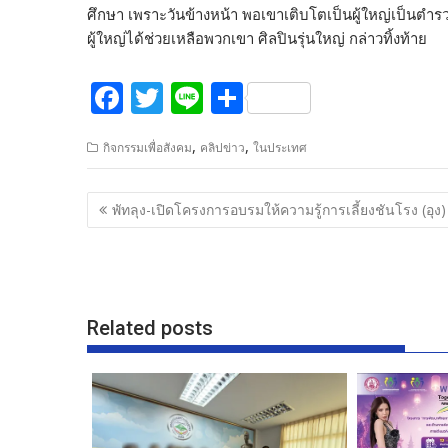
ศึกษา เพราะวันข้างหน้า พอเขาเติบโตเป็นผู้ใหญ่เป็นตำรว
ผู้ใหญ่ได้ช่วยเหลือพวกเขา ศิลปินรุ่นใหญ่ กล่าวทิ้งท้าย
F
T
Li
S
ac
w
n
h
,
,
กิจกรรมเพื่อสังคม
คลิปข่าว
ในประเทศ
e
itt
e
ar
b
er
e
แนะแนว
พัทลุง-เปิดโครงการอบรมให้ความรู้การเลี้ยงชันโรง (อุง)
o
เรื่อง
o
k
Related posts