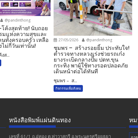
@pandinthong
โค้งสุดท้าย! นับถอย
รรมแห่งความสุขและ
นทั้งครอบครัว เหลือ
27/05/2026
@pandinthong
ม่กี่วันเท่านั้น!
ชุมพร – สร้างรอยยิ้ม ประทับใจ!
ตำรวจทางหลวงเร่งช่วยรถเก๋ง
งส...
ยางระเบิดกลางปั๊ม ปตท.ขุน
กระทิง พาผู้ใช้ทางรอดปลอดภัย
เดินหน้าต่อได้ทันที
ชุมพร – ส...
กิจกรรมเพื่อสังคม
หนังสือพิมพ์แผ่นดินทอง
หมว
เลขที่ 61/1 ถ.อู่ทอง​ ต.​ท่าวาสุกรี​ อ.พระนครศรีอยุธยา​
การ