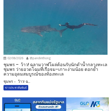
02/08/2026
@pandinthong
ชุมพร – ว้าว! ฉลามวาฬโผล่ต้อนรับนักดำน้ำกลางทะเล
ชุมพร ว่ายอวดโฉมที่เรือจม–เกาะง่ามน้อย ตอกย้ำ
ความอุดมสมบูรณ์ของท้องทะเล
ชุมพร – ว้าว! ฉ...
ข่าวประชาสัมพันธ์