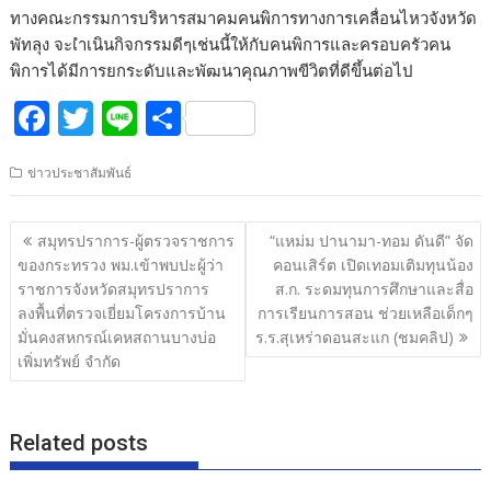
ทางคณะกรรมการบริหารสมาคมคนพิการทางการเคลื่อนไหวจังหวัด
พัทลุง จะเำเนินกิจกรรมดีๆเช่นนี้ให้กับคนพิการและครอบครัวคน
พิการได้มีการยกระดับและพัฒนาคุณภาพขีวิตที่ดีขึ้นต่อไป
F
T
Li
S
ac
w
n
h
ข่าวประชาสัมพันธ์
e
itt
e
ar
b
er
e
แนะแนว
สมุทรปราการ-ผู้ตรวจราชการ
“แหม่ม ปานามา-ทอม ดันดี” จัด
o
เรื่อง
ของกระทรวง พม.เข้าพบปะผู้ว่า
คอนเสิร์ต เปิดเทอมเติมทุนน้อง
o
ราชการจังหวัดสมุทรปราการ
ส.ก. ระดมทุนการศึกษาและสื่อ
ลงพื้นที่ตรวจเยี่ยมโครงการบ้าน
การเรียนการสอน ช่วยเหลือเด็กๆ
k
มั่นคงสหกรณ์เคหสถานบางบ่อ
ร.ร.สุเหร่าดอนสะแก (ชมคลิป)
เพิ่มทรัพย์ จำกัด
Related posts