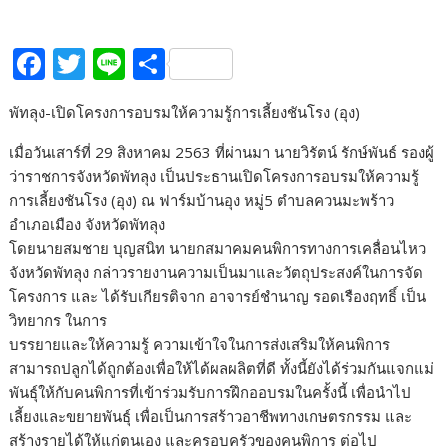
F
T
Li
S
ac
w
n
h
พัทลุง-เปิดโครงการอบรมให้ความรู้การเลี้ยงชันโรง (อุง)
e
itt
e
ar
b
er
e
เมื่อวันเสาร์ที่ 29 สิงหาคม 2563 ที่ผ่านมา นายวิรัตน์ รักษ์พันธ์ รองผู้
ว่าราชการจังหวัดพัทลุง เป็นประธานเปิดโครงการอบรมให้ความรู้
o
การเลี้ยงชันโรง (อุง) ณ ฟาร์มบ้านอุง หมู่5 ตำบลควนมะพร้าว
o
อำเภอเมือง จังหวัดพัทลุง
k
โดยนายสมชาย บุญสนิท นายกสมาคมคนพิการทางการเคลื่อนไหว
จังหวัดพัทลุง กล่าวรายงานความเป็นมาและวัตถุประสงค์ในการจัด
โครงการ และ ได้รับเกียรติจาก อาจารย์ชำนาญ รอดเรืองฤทธิ์ เป็น
วิทยากร ในการ
บรรยายและให้ความรู้ ความเข้าใจในการส่งเสริมให้คนพิการ
สามารถปลูกได้ถูกต้องเพื่อให้ได้ผลผลิตที่ดี ทั้งนี้ยังได้ร่วมกันแจกแม่
พันธ์ุให้กับคนพิการที่เข้าร่วมรับการฝึกออบรมในครั้งนี้ เพื่อนำไป
เลี้ยงและขยายพันธุ์ เพื่อเป็นการสร้าวอาชีพทางเกษตรกรรม และ
สร้างรายได้ให้แก่ตนเอง และครอบครัวของคนพิการ ต่อไป