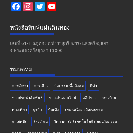
F
In
T
Y
ac
st
w
o
e
a
itt
u
หนังสือพิมพ์แผ่นดินทอง
b
gr
er
T
o
a
u
เลขที่ 61/1 ถ.อู่ทอง​ ต.​ท่าวาสุกรี​ อ.พระนครศรีอยุธยา​
จ.พระนครศรีอยุธยา 13000
o
m
b
k
e
หมวดหมู่
การศึกษา
การเมือง
กิจกรรมเพื่อสังคม
กีฬา
ข่าวประชาสัมพันธ์
ข่าวเด่นออนไลน์
คลิปข่าว
ชาวบ้าน
ท่องเที่ยว
ธุรกิจ
บันเทิง
ประเพณีและวัฒนธรรม
ยาเสพติด
ร้องเรียน
วิทยาศาสตร์ เทคโนโลยี และนวัตกรรม