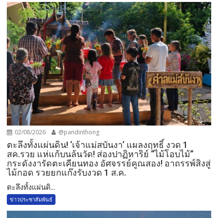
02/08/2026
@pandinthong
ตะลึงทั้งแผ่นดิน! ‘เจ้าแม่สบันงา’ แผลงฤทธิ์ งวด 1
สค.รวย แห่แก้บนล้นวัด!​ ส่องปาฏิหาริย์ “ไม้โอบไม้”
กระดังงารัดตะเคียนทอง อัศจรรย์คูณสอง! อาถรรพ์สิงสู่
ไม้กอด รวยยกแก๊งรับงวด 1 ส.ค.​
​ตะลึงทั้งแผ่นดิ...
ข่าวประชาสัมพันธ์