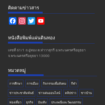
ติดตามข่าวสาร
F
In
T
Y
ac
st
w
o
e
a
itt
u
หนังสือพิมพ์แผ่นดินทอง
b
gr
er
T
o
a
u
เลขที่ 61/1 ถ.อู่ทอง​ ต.​ท่าวาสุกรี​ อ.พระนครศรีอยุธยา​
จ.พระนครศรีอยุธยา 13000
o
m
b
k
e
หมวดหมู่
การศึกษา
การเมือง
กิจกรรมเพื่อสังคม
กีฬา
ข่าวประชาสัมพันธ์
ข่าวเด่นออนไลน์
คลิปข่าว
ชาวบ้าน
ท่องเที่ยว
ธุรกิจ
บันเทิง
ประเพณีและวัฒนธรรม