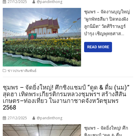
27/12/2025
@pandinthong
ชุมพร – จัดงานบุญใหญ่
“ผูกพัทธสีมา ปิดทองฝัง
ลูกนิมิต” วัดศิริราษฎร์
บำรุง เชิญพุทธศาส…
READ MORE
ข่าวประชาสัมพันธ์
ชุมพร – จัดยิ่งใหญ่! ศึกชิงแชมป์ “ดูด & ดื่ม (นม)”
สุดฮา เทิดพระเกียรติกรมหลวงชุมพรฯ สร้างสีสัน
เกษตร–ท่องเที่ยว ในงานกาชาดจังหวัดชุมพร
2568
27/12/2025
@pandinthong
ชุมพร – จัดยิ่งใหญ่! ศึก
ชิงแชมป์ “ดูด & ดื่ม