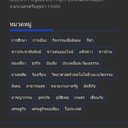
o
a
u
จ.พระนครศรีอยุธยา 13000
o
m
b
k
e
หมวดหมู่
การศึกษา
การเมือง
กิจกรรมเพื่อสังคม
กีฬา
ข่าวประชาสัมพันธ์
ข่าวเด่นออนไลน์
คลิปข่าว
ชาวบ้าน
ท่องเที่ยว
ธุรกิจ
บันเทิง
ประเพณีและวัฒนธรรม
ยาเสพติด
ร้องเรียน
วิทยาศาสตร์ เทคโนโลยี และนวัตกรรม
สังคม
สาธารณสุข
หน่วยงานภาครัฐ
อัคคีภัย
อาชญากรรม
อุทกภัย
อุบัติเหตุ
เกษตร
เตือนภัย
เศรษฐกิจ
เศรษฐกิจพอเพียง
ในประเทศ