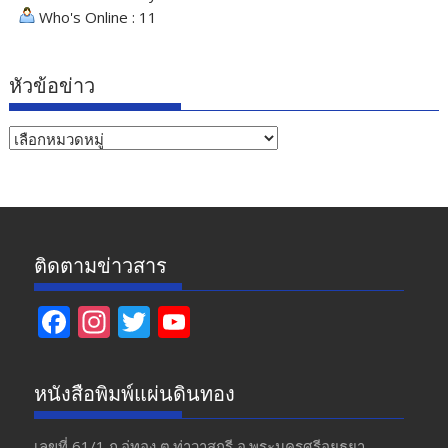
Who's Online : 11
หัวข้อข่าว
หัวข้อ
ข่าว
ติดตามข่าวสาร
F
In
T
Y
ac
st
w
o
e
a
itt
u
หนังสือพิมพ์แผ่นดินทอง
b
gr
er
T
เลขที่ 61/1 ถ.อู่ทอง​ ต.​ท่าวาสุกรี​ อ.พระนครศรีอยุธยา​