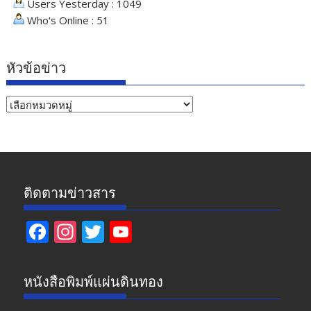
Users Yesterday : 1049
Who's Online : 51
หัวข้อข่าว
หัวข้อ
ข่าว
ติดตามข่าวสาร
F
In
T
Y
ac
st
w
o
e
a
itt
u
หนังสือพิมพ์แผ่นดินทอง
b
gr
er
T