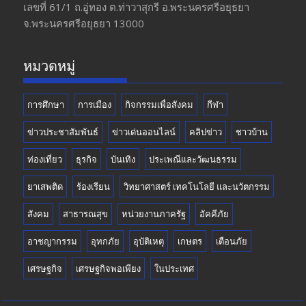
o
a
u
เลขที่ 61/1 ถ.อู่ทอง​ ต.​ท่าวาสุกรี​ อ.พระนครศรีอยุธยา​
จ.พระนครศรีอยุธยา 13000
o
m
b
k
e
หมวดหมู่
การศึกษา
การเมือง
กิจกรรมเพื่อสังคม
กีฬา
ข่าวประชาสัมพันธ์
ข่าวเด่นออนไลน์
คลิปข่าว
ชาวบ้าน
ท่องเที่ยว
ธุรกิจ
บันเทิง
ประเพณีและวัฒนธรรม
ยาเสพติด
ร้องเรียน
วิทยาศาสตร์ เทคโนโลยี และนวัตกรรม
สังคม
สาธารณสุข
หน่วยงานภาครัฐ
อัคคีภัย
อาชญากรรม
อุทกภัย
อุบัติเหตุ
เกษตร
เตือนภัย
เศรษฐกิจ
เศรษฐกิจพอเพียง
ในประเทศ