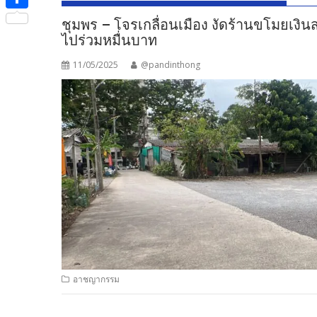
e
i
i
S
ชุมพร – โจรเกลื่อนเมือง งัดร้านขโมยเงิน
b
t
n
ไปร่วมหมื่นบาท
h
o
t
e
a
11/05/2025
@pandinthong
o
e
r
k
r
e
อาชญากรรม