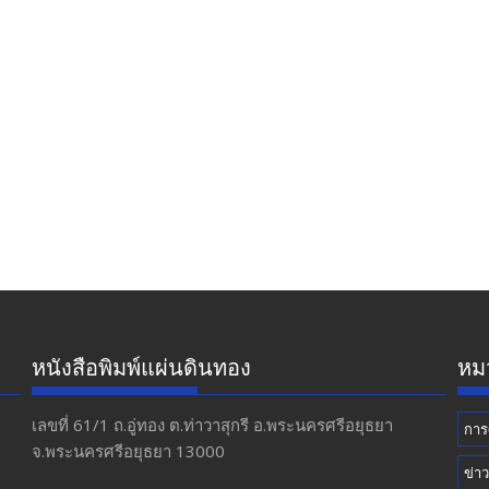
หนังสือพิมพ์แผ่นดินทอง
หมว
เลขที่ 61/1 ถ.อู่ทอง​ ต.​ท่าวาสุกรี​ อ.พระนครศรีอยุธยา​
การ
จ.พระนครศรีอยุธยา 13000
ข่า