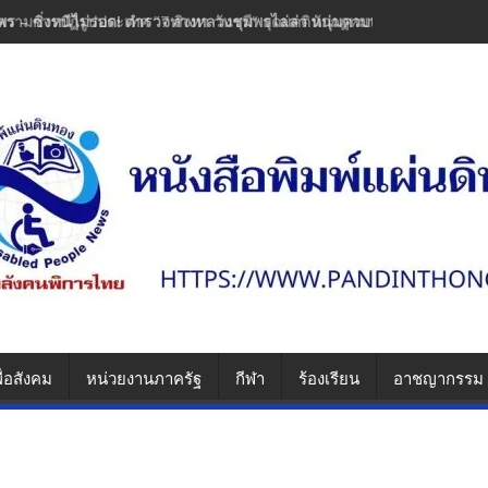
พร – ซิ่งหนีไม่รอด! ตำรวจทางหลวงชุมพรไล่ล่า หนุ่มควบเวฟแต่งซิ่งพุ่งช
ื่อสังคม
หน่วยงานภาครัฐ
กีฬา
ร้องเรียน
อาชญากรรม