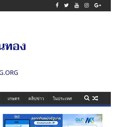
นเสาไฟ รวบคาเพชรเกษม ยึดไอซ์ 1.1 กก. ยาบ้า 61 เม็ด สารภาพรับจ้างส่งยา
เกษตร
คลิปข่าว
ในประเทศ