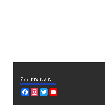
ติดตามข่าวสาร
F
In
T
Y
ac
st
w
o