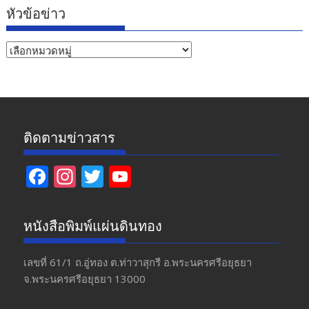
หัวข้อข่าว
หัวข้อ
ข่าว
ติดตามข่าวสาร
F
In
T
Y
ac
st
w
o
e
a
itt
u
หนังสือพิมพ์แผ่นดินทอง
b
gr
er
T
o
a
u
เลขที่ 61/1 ถ.อู่ทอง​ ต.​ท่าวาสุกรี​ อ.พระนครศรีอยุธยา​
จ.พระนครศรีอยุธยา 13000
o
m
b
k
e