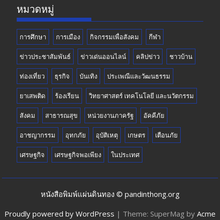
หมวดหมู่
การศึกษา
การเมือง
กิจกรรมเพื่อสังคม
กีฬา
ข่าวประชาสัมพันธ์
ข่าวเด่นออนไลน์
คลิปข่าว
ชาวบ้าน
ท่องเที่ยว
ธุรกิจ
บันเทิง
ประเพณีและวัฒนธรรม
ยาเสพติด
ร้องเรียน
วิทยาศาสตร์ เทคโนโลยี และนวัตกรรม
สังคม
สาธารณสุข
หน่วยงานภาครัฐ
อัคคีภัย
อาชญากรรม
อุทกภัย
อุบัติเหตุ
เกษตร
เตือนภัย
เศรษฐกิจ
เศรษฐกิจพอเพียง
ในประเทศ
หนังสือพิมพ์แผ่นดินทอง © pandinthong.org
Proudly powered by WordPress
|
Theme: SuperMag by
Acme