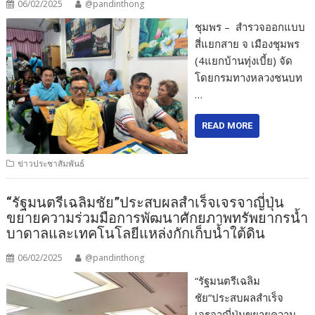
06/02/2025
@pandinthong
ชุมพร – สำรวจออกแบบ
สี่แยกสาย จ เมืองชุมพร
(4แยกบ้านทุ่งเบี้ย) จัด
โดยกรมทางหลวงชนบท
…
READ MORE
ข่าวประชาสัมพันธ์
“รัฐมนตรีเฉลิมชัย”ประสบผลสำเร็จเจรจาญี่ปุ่น
ขยายความร่วมมือการพัฒนาศักยภาพทรัพยากรน้ำ
บาดาลและเทคโนโลยีแหล่งกักเก็บน้ำใต้ดิน
06/02/2025
@pandinthong
“รัฐมนตรีเฉลิม
ชัย”ประสบผลสำเร็จ
เจรจาญี่ปุ่นขยายความ