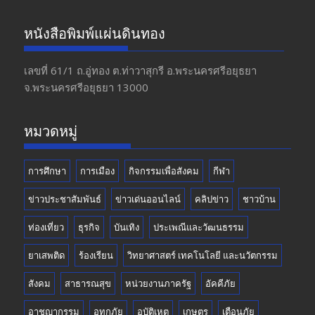
ac
st
w
o
e
a
itt
u
หนังสือพิมพ์แผ่นดินทอง
b
gr
er
T
o
a
u
เลขที่ 61/1 ถ.อู่ทอง​ ต.​ท่าวาสุกรี​ อ.พระนครศรีอยุธยา​
จ.พระนครศรีอยุธยา 13000
o
m
b
k
e
หมวดหมู่
การศึกษา
การเมือง
กิจกรรมเพื่อสังคม
กีฬา
ข่าวประชาสัมพันธ์
ข่าวเด่นออนไลน์
คลิปข่าว
ชาวบ้าน
ท่องเที่ยว
ธุรกิจ
บันเทิง
ประเพณีและวัฒนธรรม
ยาเสพติด
ร้องเรียน
วิทยาศาสตร์ เทคโนโลยี และนวัตกรรม
สังคม
สาธารณสุข
หน่วยงานภาครัฐ
อัคคีภัย
อาชญากรรม
อุทกภัย
อุบัติเหตุ
เกษตร
เตือนภัย