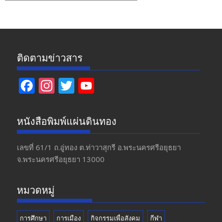
ข่าว
ติดตามข่าวสาร
F
In
T
Y
ac
st
w
o
e
a
itt
u
หนังสือพิมพ์แผ่นดินทอง
b
gr
er
T
o
a
u
เลขที่ 61/1 ถ.อู่ทอง​ ต.​ท่าวาสุกรี​ อ.พระนครศรีอยุธยา​
จ.พระนครศรีอยุธยา 13000
o
m
b
k
e
หมวดหมู่
การศึกษา
การเมือง
กิจกรรมเพื่อสังคม
กีฬา