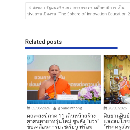
b
er
e
แนะแนว
สงขลา-รัฐมนตรีช่วยว่าการกระทรวงศึกษาธิการ เป็น
o
เรื่อง
ประธานเปิดงาน “The Sphere of Innovation Education 
o
k
Related posts
05/06/2026
@pandinthong
30/05/2026
คณะสงฆ์ภาค 11 เดินหน้าสร้าง
ศิษยานุศิษย
ศาสนทายาทรุ่นใหม่ ชูพลัง “บวร”
และสมโภชตร
ขับเคลื่อนการบวชเรียน พร้อม
“พระครูสังฆ