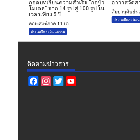
ถอดบทเรียนความสำเร็จ “กอบัว
อาวาสวัดส
โมเดล” จาก 14 รูป สู่ 100 รูป ใน
ศิษยานุศิษย์ร่ว
เวลาเพียง 5 ปี
ประเพณีและวัฒ
คณะสงฆ์ภาค 11 เด...
ประเพณีและวัฒนธรรม
ติดตามข่าวสาร
F
In
T
Y
ac
st
w
o
e
a
itt
u
b
gr
er
T
o
a
u
o
m
b