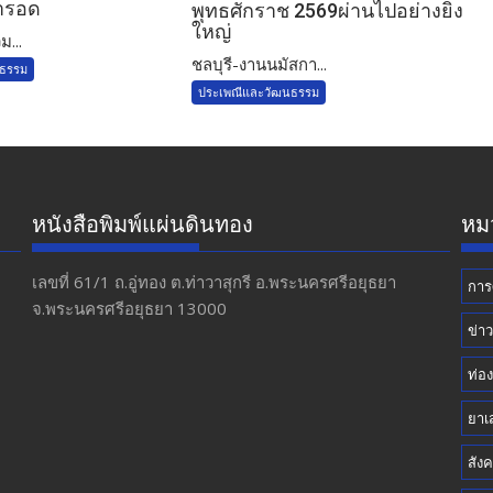
ารอด
พุทธศักราช 2569ผ่านไปอย่างยิ่ง
ใหญ่
ม...
ชลบุรี-งานนมัสกา...
นธรรม
ประเพณีและวัฒนธรรม
หนังสือพิมพ์แผ่นดินทอง
หมว
เลขที่ 61/1 ถ.อู่ทอง​ ต.​ท่าวาสุกรี​ อ.พระนครศรีอยุธยา​
การ
จ.พระนครศรีอยุธยา 13000
ข่า
ท่อง
ยาเ
สัง