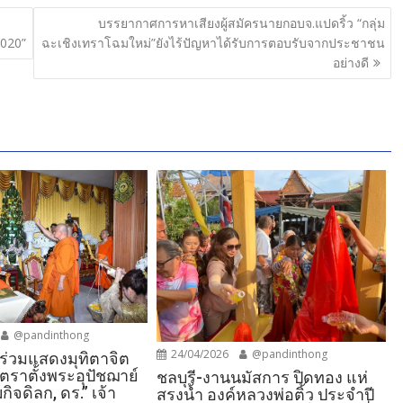
บรรยากาศการหาเสียงผู้สมัครนายกอบจ.แปดริ้ว “กลุ่ม
2020”
ฉะเชิงเทราโฉมใหม่”ยังไร้ปัญหาได้รับการตอบรับจากประชาชน
อย่างดี
@pandinthong
24/04/2026
@pandinthong
์ร่วมแสดงมุทิตาจิต
าตั้งพระอุปัชฌาย์
ชลบุรี-งานนมัสการ ปิดทอง แห่
กิจดิลก, ดร.” เจ้า
สรงน้ำ องค์หลวงพ่อติ้ว ประจำปี