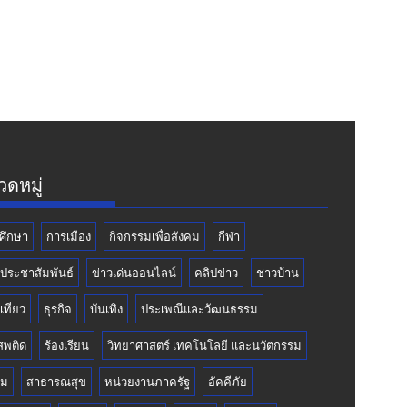
ดหมู่
ศึกษา
การเมือง
กิจกรรมเพื่อสังคม
กีฬา
วประชาสัมพันธ์
ข่าวเด่นออนไลน์
คลิปข่าว
ชาวบ้าน
เที่ยว
ธุรกิจ
บันเทิง
ประเพณีและวัฒนธรรม
สพติด
ร้องเรียน
วิทยาศาสตร์ เทคโนโลยี และนวัตกรรม
คม
สาธารณสุข
หน่วยงานภาครัฐ
อัคคีภัย