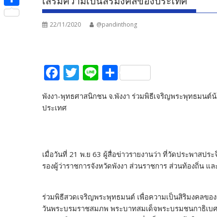
เสริมความเป็นสิริมงคลของประเทศ
e
i
i
S
b
t
n
22/11/2020
@pandinthong
h
o
t
e
a
o
e
r
k
F
T
Li
S
r
e
ac
w
n
h
พังงา-พุทธศาสนิกชน จ.พังงา ร่วมพิธีเจริญพระพุทธมนต์น
e
itt
e
ar
ประเทศ
b
er
e
o
o
เมื่อวันที่ 21 พ.ย 63 ผู้สื่อข่าวรายงานว่า ที่วัดประพาสปร
k
รองผู้ว่าราชการจังหวัดพังงา ส่วนราชการ ส่วนท้องถิ่น 
ร่วมพิธีสวดเจริญพระพุทธมนต์ เพื่อความเป็นสิริมงคลขอ
วันพระบรมราชสมภพ พระบาทสมเด็จพระบรมชนกาธิเบศร 