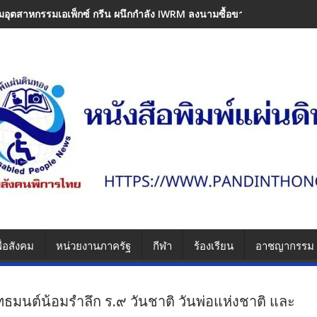
คมอุตสาหกรรมเอเพ็กซ์ กรีน ผนึกกำลัง IWRM ลงนามซื้อขายน้ำเพื่ออุต
ื่อสังคม
หน่วยงานภาครัฐ
กีฬา
ร้องเรียน
อาชญากรรม
ทธมนต์น้อมรำลึก ร.๙ วันชาติ วันพ่อแห่งชาติ และ