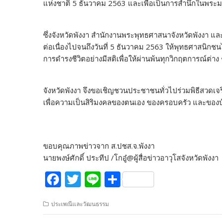
แห่งชาติ 5 ธันวาคม 2563 และเพื่อเป็นการสำนึกในพระม
ซึ่งจังหวัดพังงา สำนักงานพระพุทธศาสนาจังหวัดพังงา แล
ต่อเนื่องไปจนถึงวันที่ 5 ธันวาคม 2563 ให้พุทธศาส
การดำรงชีวิตอย่างมีสติเพื่อให้ผ่านพ้นทุกวิกฤตการณ์ต่าง
จังหวัดพังงา จึงขอเชิญชวนประชาชนทั่วไปร่วมพิธีสวดเจ
เพื่อความเป็นสิริมงคลของตนเอง ของครอบครัว และของบ
ขอบคุณภาพข่าวจาก ส.ปชส.จ.พังงา
นายพงษ์ศักดิ์ ประทีป /โกอู๋@ผู้สื่อข่าวอาวุโสจังหวัดพังงา
F
T
Li
S
ac
w
n
h
ประเพณีและวัฒนธรรม
e
itt
e
ar