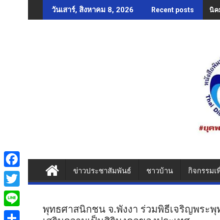
Skip
​นิ
วันเสาร์, สิงหาคม 8, 2026
Recent posts
to
content
ข่าวประชาสัมพันธ์
ชาวบ้าน
กิจกรรมเพ
F
a
T
c
พุทธศาสนิกชน จ.พังงา ร่วมพิธีเจริญพระพุ
w
L