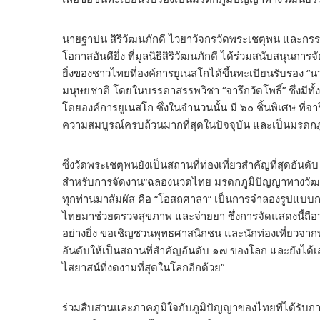
นายฐาปน สิริวัฒนภักดี ไวยาวัจกรวัดพระเชตุพน และกรรมกา
โอกาสอันดียิ่ง ที่มูลนิธิสิริวัฒนภักดี ได้ร่วมสนับสนุนกา
ยิ่งของชาวไทยที่องค์การยูเนสโกได้ขึ้นทะเบียนรับรอง 
มนุษยชาติ โดยในบรรดาสรรพวิชา “จารึกวัดโพธิ์” ซึ่งมีท
โดยองค์การยูเนสโก ซึ่งในจำนวนนั้น มี ๖๐ ชิ้นพิเศษ ที่จ
ความสมบูรณ์ครบถ้วนมากที่สุดในปัจจุบัน และเป็นมรดกภูม
ซึ่งวัดพระเชตุพนยังเป็นสถานที่ท่องเที่ยวสำคัญที่สุดอั
สำหรับการจัดงาน“ฉลองนวดไทย มรดกภูมิปัญญาทางวัฒนธรรม
ทุกท่านมาสัมผัส คือ “โอสถศาลา” เป็นการจำลองรูปแบ
ไทยมาช่วยตรวจสุขภาพ และจ่ายยา ซึ่งการจัดแสดงนี้ถือว
อย่างยิ่ง ขอเชิญชวนพุทธศาสนิกชน และนักท่องเที่ยวจา
อันดับให้เป็นสถานที่สำคัญอันดับ ๑๗ ของโลก และยังได้
ไสยาสน์ที่งดงามที่สุดในโลกอีกด้วย”
ร่วมสืบสานและภาคภูมิใจกับภูมิปัญญาของไทยที่ได้รั