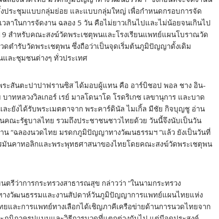
ั้งประชุมแบบกลุ่มย่อย และแบบกลุ่มใหญ่ เพื่อกำหนดกรอบการจัด
ะเวลาในการจัดงาน ฉลอง 5 วัน คือไม่ยาวเกินไปและไม่น้อยจนเกินไป
ิด-19 สำหรับคณะสงฆ์วัดพระเชตุพนและโรงเรียนแพทย์แผนโบราณวัด
รับวัดพระเชตุพน ซึ่งถือว่าเป็นจุดเริ่มต้นภูมิปัญญาดั้งเดิม
นและชุมชนต่างๆ ทั่วประเทศ
จพระสันตะปาปาฟรานซิส ได้มอบผู้แทน คือ อาร์บิชอป พอล ชาง อิน-
บาทหลวงวิลเกอร์ เรย์ มาลโดนาโด โรดริเกซ เลขานุการ และบาด
และยังได้รับพระเมตตาจาก พระคาร์ดินัล ไมเกิ้ล มีชัย กิจบุญชู อ่าน
คณะรัฐบาลไทย รวมถึงประชาชนชาวไทยด้วย วันนี้จึงนับเป็นวัน
งาน “ฉลองนวดไทย มรดกภูมิปัญญาทางวัฒนธรรมฯ ”แล้ว ยังเป็นวันที่
จักรโรมันคาทอลิกและพระพุทธศาสนาของไทยโดยคณะสงฆ์วัดพระเชตุพน
ฐมนตรีว่าการกระทรวงสาธารณสุข กล่าวว่า “ในนามกระทรวง
ทางวัฒนธรรมและงานสัปดาห์วันภูมิปัญญาการแพทย์แผนไทยแห่ง
ยและการแพทย์ทางเลือกได้เชิญภาคีเครือข่ายด้านการนวดไทยจาก
ภูมิภาครูปแบบและวิธีการนวดที่แตกต่างกันไป แต่มีจุดประสงค์