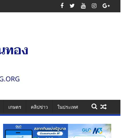
ริมสุขภาพ-วินัย-น้ำใจนักกีฬา
เกษตร
คลิปข่าว
ในประเทศ