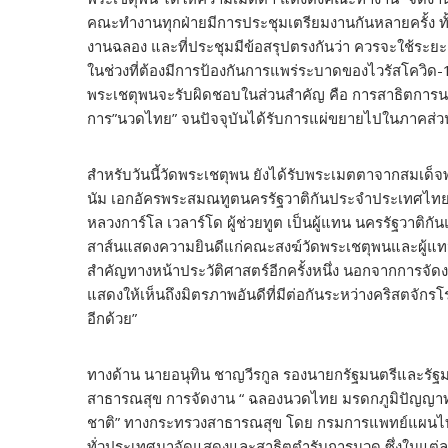
คณะทำงานทุกฝ่ายมีการประชุมเตรียมงานกันหลายครั้ง ท
งานฉลอง และที่ประชุมมีข้อสรุปตรงกันว่า ควรจะใช้ระย
ในช่วงที่ต้องมีการป้องกันการแพร่ระบาดของไวรัสโคว
พระเชตุพนจะรับผิดชอบในส่วนสำคัญ คือ การสาธิตการนวดตำ
การ”นวดไทย” จนปัจจุบันได้รับการแผ่ขยายไปในภาคส่ว
สำหรับวันนี้วัดพระเชตุพน ยังได้รับพระเมตตาจากสมเด็
นัม เอกอัครพระสมณทูตนครรัฐวาติกันประจำประเทศไทย 
หลวงการ์โล เวลาร์โด ผู้ช่วยทูต เป็นผู้แทน นครรัฐวาติกัน
สาส์นแสดงความยินดีแก่คณะสงฆ์วัดพระเชตุพนและผู้แทน
สำคัญทางหน้าประวัติศาสตร์อีกครั้งหนึ่ง นอกจากการจัด
แสดงให้เห็นถึงมิตรภาพอันดีที่มีต่อกันระหว่างคริสต
อีกด้วย”
ทางด้าน นายอนุทิน ชาญวีรกูล รองนายกรัฐมนตรีและรั
สาธารณสุข การจัดงาน “ ฉลองนวดไทย มรดกภูมิปัญญา
ชาติ” ทางกระทรวงสาธารณสุข โดย กรมการแพทย์แผนไท
ทั่วประเทศมาจัดแสดงและสาธิตตำรับการนวด ซึ่งในแต่ละ