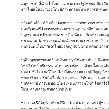
มนุษยชาติ ที่เมืองโปโกตา ณ สาธารณรัฐโคลอมเบีย เมื่อว
ชาวไทยเป็นอย่างยิ่ง โดยมีกำหนดจัดขึ้นระหว่างวันที่ ๒
พร้อมกันนี้ยังได้รับเกียรติจาก พระธรรมรัตนากร เจ้าอ
และรัฐมนตรีว่าการกระทรวงสาธาณสุข นายอิทธิพล คุณปลื้
บุญชู และอาร์บิชอป พอล ชาง อิน-นัม เอกอัครพระสมณทูต
ตุลาคม ณ วัดพระเชตุพนวิมลมังคลารามราชวรมหาวิหาร
แพทย์แผนไทย” “นวดไทยมรดกภูมิปัญญาทางวัฒนธรรม
“ภูมิปัญญาการแพทย์แผนไทย” “ฤๅษีดัดตน ต้นกำเนิดน
ไทยวัดโพธิ์ บริการนวดไทย ตรวจรักษา กล้ามเนื้อและเส้น
แสดง “ทั่วโลก ยลวิจิตร ศิลปวัฒนธรรมและภูมิปัญญา
คอนเสิร์ตจากศิลปินชื่อดัง การแสดงฤๅษีดัดตน การแสด
“มหัศจรรย์ ตำรับยาสมุนไพรไทย แก้สรรพโรค” โซน “ไร้โ
โซน “ครบเครื่องศาสตร์นวดไทย”
พระราชปริยัติมุนี ( เทียบ สิริญาโณ ป.ธ.๙ ,รศ.ดร.) ผู้ช
พระเชตุพน ได้ให้ความเมตตา แต่งตั้งคณะทำงาน “จัดงา