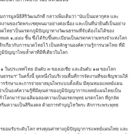
รมูลนิธิสิริวัฒนภักดี กล่าวเพิ่มเติมว่า “นับเป็นมหากุศล และ
รจัดงานของวัดพระเชตุพนมาอย่างต่อเนื่อง และเป็นที่น่ายินดีเป็นอย่าง
“นวดไทย”เป็นมรดกภูมิปัญญาทางวัฒนธรรมที่จับต้องไม่ได้ของ
ั้งหมด ๑,๔๔๐ ชิ้น ซึ่งได้รับขึ้นทะเบียนเป็นมรดกความทรงจำแห่งโลก
ารึกเกี่ยวกับการนวดไทยไว้ เป็นหลักฐานองค์ความรู้การนวดไทย ที่มี
ิปัญญาไทยล้ำค่าที่มีที่เดียวในโลก
นดับ ๑ ในประเทศไทย อันดับ ๓ ของเอเชีย และอันดับ ๑๗ ของโลก
ฯ” ในครั้งนี้ จุดหนึ่งในบริเวณพื้นที่การจัดงานที่ขอเชิญชวนให้
บการรักษาและการจ่ายยาสมุนไพรแบบดั้งเดิม มีคุณหมอแพทย์แผน
่าเป็นองค์ความรู้ที่มีคุณค่าของภูมิปัญญาการแพทย์แผนไทยเป็น
กทั่วโลกมาร่วมเฉลิมฉลองความเป็นมรดกพุทธ มรดกโลก ที่ถูกจัด
เสริมความเป็นสิริมงคล ด้วยการทำบุญไหว้พระ สักการะพระพุทธ
บการยอมรับระดับโลก ทรงคุณค่าทางภูมิปัญญาการแพทย์แผนไทย และ