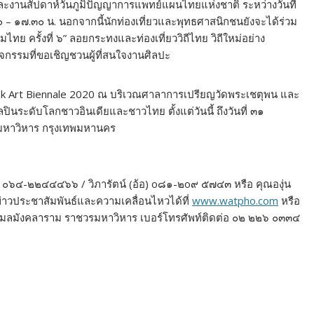
านสัปดาห์วันภูมิปัญญาการแพทย์แผนไทยแห่งชาติ ระหว่างวันที่
๐ – ๑๗.๓๐ น. นอกจากนี้นักท่องเที่ยวและพุทธศาสนิกชนยังจะได้ร่วม
ย ครั้งที่ ๖” ลอยกระทงและท่องเที่ยววิถีไทย วิถีใหม่อย่าง
ิจกรรมที่ขอเชิญชวนผู้ที่สนใจงานศิลปะ
 Art Biennale 2020 ณ บริเวณศาลาการเปรียญวัดพระเชตุพน และ
ินระดับโลกชาวอินเดียและชาวไทย ตั้งแต่วันนี้ ถึงวันที่ ๓๑
มหาวิหาร กรุงเทพมหานคร
์ม) ๐๖๔-๒๒๔๔๔๖๖ / วิภารัตน์ (อ้อ) o๘๑-๒o๙ ๕๗๔๓ หรือ คุณองุ่น
วประชาสัมพันธ์และความเคลื่อนไหวได้ที่
www.watpho.com
หรือ
พนวิมลมังคลาราม ราชวรมหาวิหาร เบอร์โทรศัพท์ติดต่อ ๐๒ ๒๒๖ ๐๓๓๔