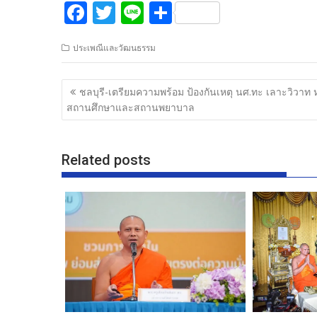
F
T
Li
S
ac
w
n
h
ประเพณีและวัฒนธรรม
e
itt
e
ar
b
er
e
แนะแนว
ชลบุรี-เตรียมความพร้อม ป้องกันเหตุ นศ.ทะ เลาะวิวาท 
o
เรื่อง
สถานศึกษาและสถานพยาบาล
o
k
Related posts