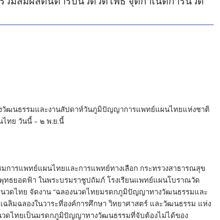
่วมสัมผัสต้นตำรับนวดวัดโพธิ์ จุดกำเนิดการนวด
ทางวัฒนธรรมและงานสัปดาห์วันภูมิปัญญาการแพทย์แผนไทยแห่งชาติ
ย วันนี้ – ๒ พ.ย.นี้
บ กรมการแพทย์แผนไทยและการแพทย์ทางเลือก กระทรวงสาธารณสุข
ะพุทธยอดฟ้า ในพระบรมราชูปถัมภ์ โรงเรียนแพทย์แผนโบราณวัด
้านการนวดไทย จัดงาน “ฉลองนวดไทยมรดกภูมิปัญญาทางวัฒนธรรมและ
อเฉลิมฉลองในวาระที่องค์การศึกษา วิทยาศาสตร์ และวัฒนธรรม แห่ง
วดไทยเป็นมรดกภูมิปัญญาทางวัฒนธรรมที่จับต้องไม่ได้ของ