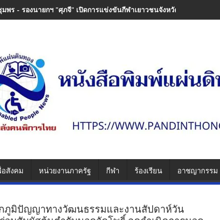
ชุมพร - รองนายกฯ "ศุภจี" เปิดการแข่งขันกีฬาเยาวชนจังหวัดชุมพร มุ่งส่งเส
ื่อสังคม
หน่วยงานภาครัฐ
กีฬา
ร้องเรียน
อาชญากรรม
รดกภูมิปัญญาทางวัฒนธรรมและงานสัปดาห์วัน