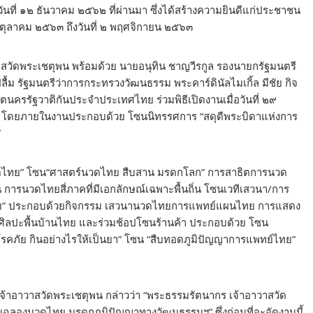
ันที่ ๑๒ ธันวาคม ๒๕๖๒ ที่ผ่านมา ซึ่งได้สร้างความยินดีแก่ประชาชน
๙ ตุลาคม ๒๕๖๓ ถึงวันที่ ๒ พฤศจิกายน ๒๕๖๓
าวาสวัดพระเชตุพน พร้อมด้วย นายอนุทิน ชาญวีรกูล รองนายกรัฐมนตรี
ม รัฐมนตรีว่าการกระทรวงวัฒนธรรม พระคาร์ดินัลไมเกิ้ล มีชัย กิจ
นครรัฐวาติกันประจำประเทศไทย ร่วมพิธีเปิดงานเมื่อวันที่ ๒๙
 โดยภายในงานประกอบด้วย โซนนิทรรศการ “สดุดีพระบิดาแห่งการ
”
วดไทย” โซน“ศาสตร์นวดไทย สืบสาน มรดกโลก” การสาธิตการนวด
 การนวดไทยสี่ภาคที่มีเอกลักษณ์เฉพาะพื้นถิ่น โซนเวทีเสวนา/การ
ไทย” ประกอบด้วยกิจกรรม เสวนานวดไทยการแพทย์แผนไทย การแสดง
งศิลปะพื้นบ้านไทย และร่วมช้อปโซนร้านค้า ประกอบด้วย โซน
รคภัย กินอย่างไรให้เป็นยา” โซน “สืบทอดภูมิปัญญาการแพทย์ไทย”
่วยเจ้าอาวาสวัดพระเชตุพน กล่าวว่า “พระธรรมรัตนากร เจ้าอาวาสวัด
นฉลองนวดไทย มรดกภูมิปัญญาทางวัฒนธรรมฯ” ซึ่งก่อนที่จะจัดงานนี้