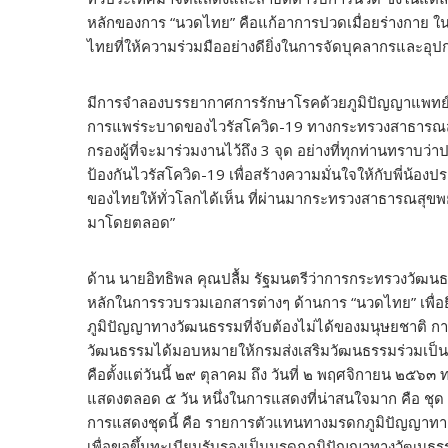
หลักของการ “นวดไทย” คือแก้อาการปวดเมื่อยร่างกาย
ไทยที่ให้ความร่วมมืออย่างดียิ่งในการจัดบุคลากรและอ
มีการจำลองบรรยากาศการรักษาโรคด้วยภูมิปัญญาแพทย์แผ
การแพร่ระบาดของไวรัสโควิด-19 ทางกระทรวงสาธารณสุขได
กรองผู้ที่จะมาร่วมงานไว้ถึง 3 จุด อย่างที่ทุกท่านทราบว
ป้องกันไวรัสโควิด-19 เพื่อสร้างความมั่นใจให้กับพี
ของไทยให้ทั่วโลกได้เห็น ที่ผ่านมากระทรวงสาธารณสุขพย
มาโดยตลอด”
ด้าน นายอิทธิพล คุณปลื้ม รัฐมนตรีว่าการกระทรวงวัฒนธ
หลักในการรวบรวมเอกสารต่างๆ ด้านการ “นวดไทย” เพื่อย
ภูมิปัญญาทางวัฒนธรรมที่จับต้องไม่ได้ของมนุษยชาติ
วัฒนธรรมได้มอบหมายให้กรมส่งเสริมวัฒนธรรมร่วมเป
คือตั้งแต่วันนี้ ๒๙ ตุลาคม ถึง วันที่ ๒ พฤศจิกายน 
แสดงตลอด ๕ วัน หนึ่งในการแสดงที่น่าสนใจมาก คือ ชุด “
การแสดงชุดนี้ คือ รายการตัวแทนทางมรดกภูมิปัญญาทาง
เพื่อขอขึ้นทะเบียนรับรองเป็นมรดกภูมิปัญญาทางวัฒนธ