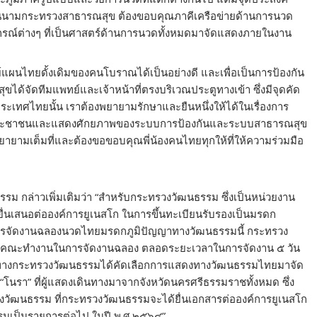
 ในนามกระทรวงสาธารณสุข ต้องขอบคุณภาคีเครือข่ายด้านการนวด
ุปกรณ์ต่างๆ ที่เป็นศาสตร์ด้านการนวดทั้งหมดมาจัดแสดงภายในงาน
นไทยดั้งเดิมของคนโบราณได้เป็นอย่างดี และเพื่อเป็นการป้องกัน
้จัดทีมแพทย์และเจ้าหน้าที่ตรงบริเวณประตูทางเข้า ซึ่งมีจุดคัด
่าประเทศไทยนั้น เราต้องพยายามรักษาและยืนหนึ่งให้ได้ในเรื่องการ
่น้องประชาชนและแสดงศักยภาพของระบบการป้องกันและระบบสาธารณสุข
ายามเต็มที่และต้องขอขอบคุณพี่น้องคนไทยทุกให้ที่ให้ความร่วมมือ
รรม กล่าวเพิ่มเติมว่า “สำหรับกระทรวงวัฒนธรรม ซึ่งเป็นหน่วยงาน
ื่นเสนอต่อองค์การยูเนสโก ในการขึ้นทะเบียนรับรองเป็นมรดก
 การจัดงานฉลองนวดไทยมรดกภูมิปัญญาทางวัฒนธรรมนี้ กระทรวง
็นคณะทำงานในการจัดงานฉลอง ตลอดระยะเวลาในการจัดงาน ๕ วัน
๒๕๖๓ ทางกระทรวงวัฒนธรรมได้คัดเลือกการแสดงทางวัฒนธรรมไทยมาจัด
โนรา” ที่ผู้แสดงเดินทางมาจากจังหวัดนครศรีธรรมราชทั้งหมด ซึ่ง
วัฒนธรรม ที่กระทรวงวัฒนธรรมจะได้ยื่นเอกสารต่อองค์การยูเนสโก
รรมเป็นรายการต่อไป ในปี พ.ศ.๒๕๖๔”