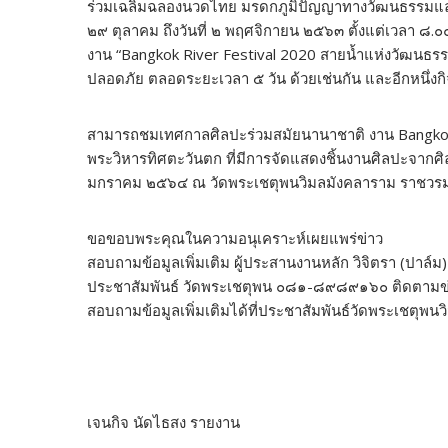
ร่วมเฉลิมฉลองนวดไทย มรดกภูมิปัญญาทางวัฒนธรรมและง
๒๙ ตุลาคม ถึงวันที่ ๒ พฤศจิกายน ๒๕๖๓ ตั้งแต่เวลา ๘.๐
งาน “Bangkok River Festival 2020 สายน้ำแห่งวัฒนธรรมไท
ปลอดภัย ตลอดระยะเวลา ๕ วัน ด้วยเช่นกัน และอีกหนึ่งก
สามารถชมเทศกาลศิลปะร่วมสมัยนานาชาติ งาน Bangkok
พระวิหารทิศตะวันตก ที่มีการจัดแสดงชิ้นงานศิลปะจากศิลป
มกราคม ๒๕๖๔ ณ วัดพระเชตุพนวิมลมังคลาราม ราชวร
ขอขอบพระคุณในความอนุเคราะห์เผยแพร่ข่าว
สอบถามข้อมูลเพิ่มเติม ผู้ประสานงานหลัก วิจิตรา (ปาล
ประชาสัมพันธ์ วัดพระเชตุพน ๐๘๑-๘๙๘๙๑๖๐ ติดตามข่า
สอบถามข้อมูลเพิ่มเติมได้ที่ประชาสัมพันธ์วัดพระเชตุ
เจนกิจ นัดไธสง รายงาน