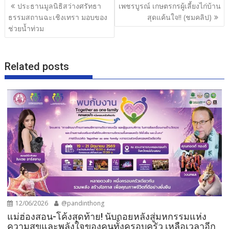
แนะแนว
ประธานมูลนิธิสว่างศรัทธา
เพชรบูรณ์ เกษตรกรผู้เลี้ยงไก่บ้าน
o
เรื่อง
ธรรมสถานฉะเชิงเทรา มอบของ
สุดแค้นใจ!! (ชมคลิป)
o
ช่วยน้ำท่วม
k
Related posts
12/06/2026
@pandinthong
แม่ฮ่องสอน-โค้งสุดท้าย! นับถอยหลังสู่มหกรรมแห่ง
ความสุขและพลังใจของคนทั้งครอบครัว เหลือเวลาอีก