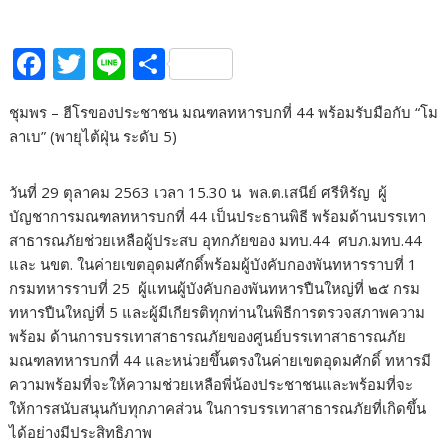
F
T
Li
S
ac
w
n
h
ชุมพร – ฮีโรของประชาชน มณฑลทหารบกที่ 44 พร้อมรับมือกับ “โม
e
itt
e
ar
ลาเบ” (พายุไต้ฝุ่น ระดับ 5)
b
er
e
o
วันที่ 29 ตุลาคม 2563 เวลา 15.30 น พล.ต.เสนีย์ ศรีหิรัญ ผู้
o
บัญชาการมณฑลทหารบกที่ 44 เป็นประธานพิธี พร้อมด้านบรรเทา
สาธารณภัยช่วยเหลือผู้ประสบ อุทกภัยของ มทบ.44 ศบภ.มทบ.44
k
และ นขต. ในค่ายเขตอุดมศักดิ์พร้อมผู้บังคับกองพันทหารราบที่ 1
กรมทหารราบที่ 25 ผู้แทนผู้บังคับกองพันทหารปืนใหญ่ที่ ๒๕ กรม
ทหารปืนใหญ่ที่ 5 และผู้มีเกียรติทุกท่านในพิธีการตรวจสภาพความ
พร้อม ด้านการบรรเทาสาธารณภัยของศูนย์บรรเทาสาธารณภัย
มณฑลทหารบกที่ 44 และหน่วยขึ้นตรงในค่ายเขตอุดมศักดิ์ ทหารมี
ความพร้อมที่จะให้ความช่วยเหลือพี่น้องประชาชนและพร้อมที่จะ
ให้การสนับสนุนกับทุกภาคส่วน ในการบรรเทาสาธารณภัยที่เกิดขึ้น
ได้อย่างมีประสิทธิภาพ