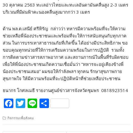
30 ตุลาคม 2563 ทะเลอ่าวไทยและทะเลอันดามันคลื่นสูง 2-3 เมตร
บริเวณที่มีฝนฟ้าคะนองคลื่นสูงมากกว่า 3 เมตร
ด้าน พล.ต.เสนีย์ ศรีหิรัญ กล่าวว่า ทหารมีความพร้อมที่จะให้ความ
ช่วยเหลือพี่น้องประชาชนและพร้อมที่จะให้การสนับสนุนกับทุกภาค
ส่วน ในการบรรเทาสาธารณภัยที่เกิดขึ้น ได้อย่างมีประสิทธิภาพ ขอ
ขอบคุณทุกหน่วยที่ให้การเตรียมความพร้อมในการปฏิบัติ รวมทั้ง
การติดตามข่าวสารสภาพอากาศ และสถานการณ์ในพื้นที่รับผิดชอบ
เพื่อให้พี่น้องประชาชนเกิดความเชื่อมั่นว่า “ทหารจะอยู่เคียงข้างพี่
น้องประชาชนเสมอ” ผมขอให้กำลังพลฯ ทุกคน รักษาสุขภาพกาย
สุขภาพใจ ให้มีความพร้อมที่จะปฏิบัติหน้าที่ช่วยเหลือประชาชน
ธนากร โกศลเมธี รายงานศูนย์ข่าวสารจังหวัดชุมพร 0818923514
F
T
Li
S
ac
w
n
h
กิจกรรมเพื่อสังคม
e
itt
e
ar
b
er
e