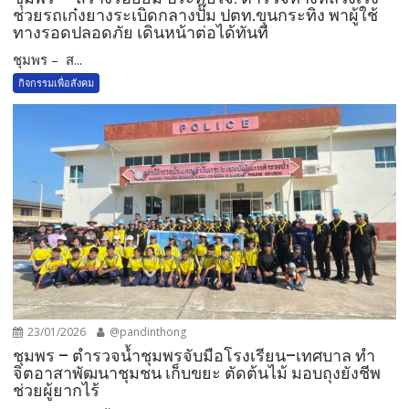
ช่วยรถเก๋งยางระเบิดกลางปั๊ม ปตท.ขุนกระทิง พาผู้ใช้
ทางรอดปลอดภัย เดินหน้าต่อได้ทันที
ชุมพร – ส...
กิจกรรมเพื่อสังคม
23/01/2026
@pandinthong
ชุมพร – ตำรวจน้ำชุมพรจับมือโรงเรียน–เทศบาล ทำ
จิตอาสาพัฒนาชุมชน เก็บขยะ ตัดต้นไม้ มอบถุงยังชีพ
ช่วยผู้ยากไร้