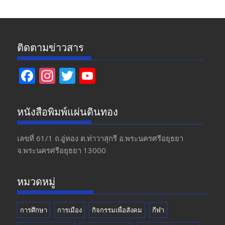
ติดตามข่าวสาร
F
In
T
Y
ac
st
w
o
e
a
itt
u
หนังสือพิมพ์แผ่นดินทอง
b
gr
er
T
o
a
u
เลขที่ 61/1 ถ.อู่ทอง​ ต.​ท่าวาสุกรี​ อ.พระนครศรีอยุธยา​
จ.พระนครศรีอยุธยา 13000
o
m
b
k
e
หมวดหมู่
การศึกษา
การเมือง
กิจกรรมเพื่อสังคม
กีฬา