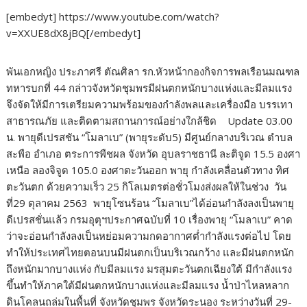
[embedyt] https://www.youtube.com/watch?
v=XXUE8dX8jBQ[/embedyt]
พันเอกหญิง ประภาศรี ตัณศิลา รก.หัวหน้ากองกิจการพลเรือนมณฑล
ทหารบกที่ 44 กล่าวจังหวัดชุมพรมีฝนตกหนักบางแห่งและมีลมแรง
จึงจัดให้มีการเตรียมความพร้อมของกำลังพลและเครื่องมือ บรรเทา
สาธารณภัย และติดตามสถานการณ์อย่างใกล้ชิด Update 03.00
น. พายุดีเปรสชัน “โมลาเบ” (พายุระดับ5) มีศูนย์กลางบริเวณ ตำบล
สะพือ อำเภอ ตระการพืชผล จังหวัด อุบลราชธานี ละติจูด 15.5 องศา
เหนือ ลองจิจูด 105.0 องศาตะวันออก พายุ กำลังเคลื่อนตัวทาง ทิศ
ตะวันตก ด้วยความเร็ว 25 กิโลเมตรต่อชั่วโมงส่งผลให้ในช่วง วัน
ที่29 ตุลาคม 2563 พายุโซนร้อน “โมลาเบ”ได้อ่อนกำลังลงเป็นพายุ
ดีเปรสชั่นแล้ว กรมอุตุฯประกาศฉบับที่ 10 เรื่องพายุ “โมลาเบ” คาด
ว่าจะอ่อนกำลังลงเป็นหย่อมความกดอากาศต่ำกำลังแรงต่อไป โดย
ทำให้ประเทศไทยตอนบนมีฝนตกเป็นบริเวณกว้าง และมีฝนตกหนัก
ถึงหนักมากบางแห่ง กับมีลมแรง มรสุมตะวันตกเฉียงใต้ มีกำลังแรง
ขึ้นทำให้ภาคใต้มีฝนตกหนักบางแห่งและมีลมแรง น้ำป่าไหลหลาก
ดินโคลนถล่มในพื้นที่ จังหวัดชุมพร จังหวัดระนอง ระหว่างวันที่ 29-