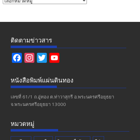
ข่าว
ติดตามข่าวสาร
F
In
T
Y
ac
st
w
o
e
a
itt
u
หนังสือพิมพ์แผ่นดินทอง
b
gr
er
T
o
a
u
เลขที่ 61/1 ถ.อู่ทอง​ ต.​ท่าวาสุกรี​ อ.พระนครศรีอยุธยา​
จ.พระนครศรีอยุธยา 13000
o
m
b
k
e
หมวดหมู่