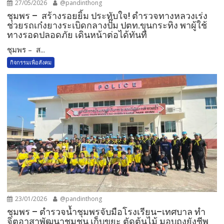
27/05/2026
@pandinthong
ชุมพร – สร้างรอยยิ้ม ประทับใจ! ตำรวจทางหลวงเร่ง
ช่วยรถเก๋งยางระเบิดกลางปั๊ม ปตท.ขุนกระทิง พาผู้ใช้
ทางรอดปลอดภัย เดินหน้าต่อได้ทันที
ชุมพร – ส...
กิจกรรมเพื่อสังคม
23/01/2026
@pandinthong
ชุมพร – ตำรวจน้ำชุมพรจับมือโรงเรียน–เทศบาล ทำ
จิตอาสาพัฒนาชุมชน เก็บขยะ ตัดต้นไม้ มอบถุงยังชีพ