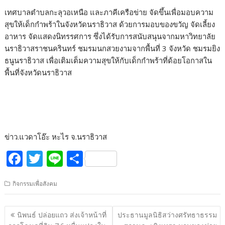
เทศบาลตำบลกะลุวอเหนือ และภาคีเครือข่าย จัดขึ้นเพื่อมอบความ
สุขให้เด็กกำพร้าในจังหวัดนราธิวาส ด้วยการมอบของขวัญ จัดเลี้ยง
อาหาร จัดแสดงนิทรรศการ ซึ่งได้รับการสนับสนุนจากมหาวิทยาลัย
นราธิวาสราชนครินทร์ ชมรมนกสวยงามจากพื้นที่ 3 จังหวัด ชมรมยิง
ธนูนราธิวาส เพื่อเติมเต็มความสุขให้กับเด็กกำพร้าที่ด้อยโอกาสใน
พื้นที่จังหวัดนราธิวาส
ข่าว.แวดาโอ๊ะ หะไร จ.นราธิวาส
F
T
Li
S
ac
w
n
h
กิจกรรมเพื่อสังคม
e
itt
e
ar
b
er
e
แนะแนว
นิพนธ์ ปล่อยแถว ส่งเจ้าหน้าที่
ประธานมูลนิธิสว่างศรัทธาธรรม
o
เรื่อง