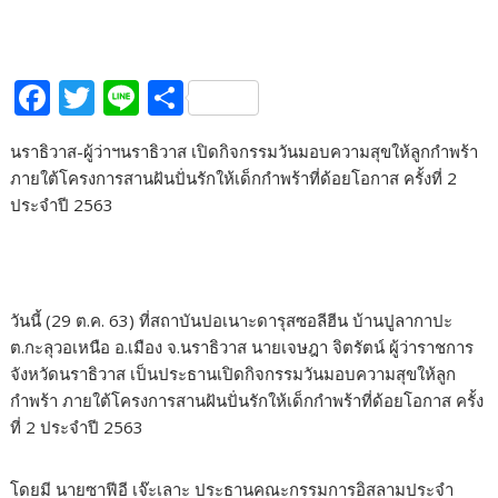
F
T
Li
S
ac
w
n
h
นราธิวาส-ผู้ว่าฯนราธิวาส เปิดกิจกรรมวันมอบความสุขให้ลูกกำพร้า
e
itt
e
ar
ภายใต้โครงการสานฝันปั่นรักให้เด็กกำพร้าที่ด้อยโอกาส ครั้งที่ 2
b
er
e
ประจำปี 2563
o
o
k
วันนี้ (29 ต.ค. 63) ที่สถาบันปอเนาะดารุสซอลีฮีน บ้านปูลากาปะ
ต.กะลุวอเหนือ อ.เมือง จ.นราธิวาส นายเจษฎา จิตรัตน์ ผู้ว่าราชการ
จังหวัดนราธิวาส เป็นประธานเปิดกิจกรรมวันมอบความสุขให้ลูก
กำพร้า ภายใต้โครงการสานฝันปั่นรักให้เด็กกำพร้าที่ด้อยโอกาส ครั้ง
ที่ 2 ประจำปี 2563
โดยมี นายซาฟีอี เจ๊ะเลาะ ประธานคณะกรรมการอิสลามประจำ