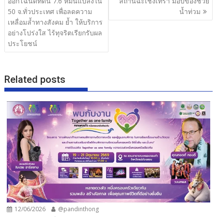
ออกโฉนดที่ดิน 7.6 หมื่นแปลงใน
สถานฉะเชิงเทรา มอบของช่วย
o
50 จ.ทั่วประเทศ เพื่อลดความ
น้ำท่วม
เหลื่อมล้ำทางสังคม ย้ำ ให้บริการ
k
อย่างโปร่งใส ไร้ทุจริตเรียกรับผล
ประโยชน์
Related posts
12/06/2026
@pandinthong