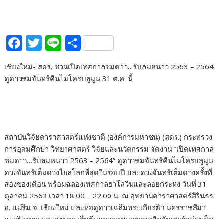
F
T
Li
S
ac
w
n
h
เชียงใหม่- สดร. ชวนเปิดเทศกาลชมดาว…รับลมหนาว 2563 – 2564
e
itt
e
ar
ดูดาวชมจันทร์คืนไมโครบลูมูน 31 ต.ค. นี้
b
er
e
o
o
k
​สถาบันวิจัยดาราศาสตร์แห่งชาติ (องค์การมหาชน) (สดร.) กระทรวง
การอุดมศึกษา วิทยาศาสตร์ วิจัยและนวัตกรรม จัดงาน “เปิดเทศกาล
ชมดาว…รับลมหนาว 2563 – 2564” ดูดาวชมจันทร์คืนไมโครบลูมูน
ดวงจันทร์เต็มดวงไกลโลกที่สุดในรอบปี และดวงจันทร์เต็มดวงครั้งที่
สองของเดือน พร้อมฉลองเทศกาลฮาโลวีนและลอยกระทง วันที่ 31
ตุลาคม 2563 เวลา 18:00 – 22:00 น. ณ อุทยานดาราศาสตร์สิรินธร
อ. แม่ริม จ. เชียงใหม่ และหอดูดาวเฉลิมพระเกียรติฯ นครราชสีมา