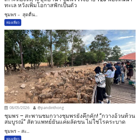
ทะเล หวังเพิ่มโอกาสฟักเป็นตัว
ชุมพร – สุดตื่น...
ท่องเที่ยว
08/05/2026
@pandinthong
ชุมพร – สะพานชมกวางชุมพรยังคึกคัก! “กวางอ้วนท้วน
สมบูรณ์” สัตวแพทย์ยันแค่ผลัดขน ไม่ใช่โรคระบาด
ชุมพร – สะ...
ท่องเที่ยว