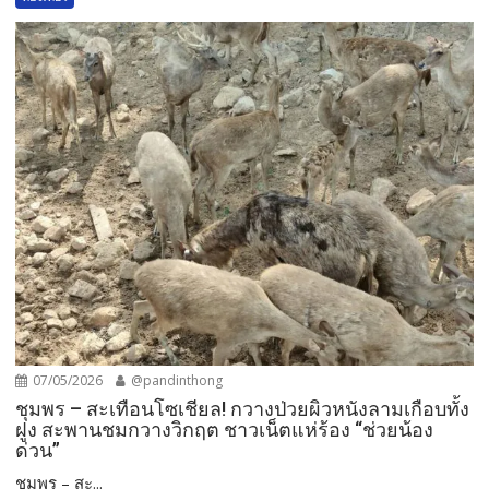
07/05/2026
@pandinthong
ชุมพร – สะเทือนโซเชียล! กวางป่วยผิวหนังลามเกือบทั้ง
ฝูง สะพานชมกวางวิกฤต ชาวเน็ตแห่ร้อง “ช่วยน้อง
ด่วน”
ชุมพร – สะ...