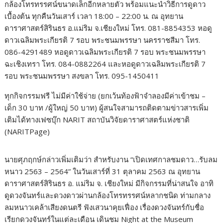
กล้องโทรทรรศน์ขนาดเล็กอีกหลายตัว พร้อมแนะนำวิธีการดูดาว
เบื้องต้น ทุกคืนวันเสาร์ เวลา 18:00 – 22:00 น. ณ อุทยาน
ดาราศาสตร์สิรินธร อ.แม่ริม จ.เชียงใหม่ โทร. 081-8854353 หอดู
ดาวเฉลิมพระเกียรติ 7 รอบ พระชนมพรรษา นครราชสีมา โทร.
086-4291489 หอดูดาวเฉลิมพระเกียรติ 7 รอบ พระชนมพรรษา
ฉะเชิงเทรา โทร. 084-0882264 และหอดูดาวเฉลิมพระเกียรติ 7
รอบ พระชนมพรรษา สงขลา โทร. 095-1450411 ​
ทุกกิจกรรมฟรี ไม่มีค่าใช้จ่าย (ยกเว้นท้องฟ้าจำลองมีค่าเข้าชม –
เด็ก 30 บาท /ผู้ใหญ่ 50 บาท) ผู้สนใจสามารถติดตามข่าวสารเพิ่ม
เติมได้ทางเฟซบุ๊ก NARIT สถาบันวิจัยดาราศาสตร์แห่งชาติ
(NARITPage)
นายศุภฤกษ์กล่าวเพิ่มเติมว่า สำหรับงาน “เปิดเทศกาลชมดาว…รับลม
หนาว 2563 – 2564” ในวันเสาร์ที่ 31 ตุลาคม 2563 ณ อุทยาน
ดาราศาสตร์สิรินธร อ. แม่ริม จ. เชียงใหม่ มีกิจกรรมที่น่าสนใจ อาทิ
ดูดวงจันทร์และดวงดาวผ่านกล้องโทรทรรศน์หลากชนิด ท่ามกลาง
ลมหนาวเคล้าเสียงดนตรี ฟังเสวนาคุยเฟื่อง เรื่องดวงจันทร์กับชื่อ
เรียกดวงจันทร์ในแต่ละเดือน เดินชม Night at the Museum