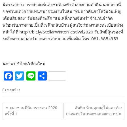
นิทรรศการดาราศาสตร์และชมท้องฟ้าจำลองยามค่ำคืน นอกจากนี้
ขอชวนแต่งกายแฟนซีมาร่วมงานในธีม “ชมดาวคืนฮาโลวีนวันเพ็ญ
เดือนสิบสอง” รับของที่ระลึก “แม่เหล็กดวงจันทร์” จำนวนจำกัด
พร้อมรับภาพถ่ายเป็นที่ระลึกกลับบ้าน ผู้สนใจร่วมงานลงทะเบียนล่วง
หน้าได้ที่ http://bit.ly/StellarWinterFestival2020 รับสิทธิ์ลุ้นของที่
ระลึกดาราศาสตร์มากมาย สอบถามเพิ่มเติม โทร. 081-8854353
นภาพร ขัติยะ/เชียงใหม่
F
T
Li
S
ac
w
n
h
ท่องเที่ยว
e
itt
e
ar
b
er
e
แนะแนว
ภูผาซานมินิมาราธอน 2020
สัตหีบ ห้ามจุดพลุไฟและต้อง
o
เรื่อง
ครั้งที่ 1
ปลอดภัยในเทศกาลลอยกระทง
o