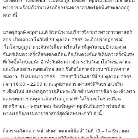
ฉะเชิงเทรา และสงขลา เริ่มต้นฤดูกาลชมดาวทุกคืนวันเสาร์อย่างเป็น
ทางการ พร้อมด้วยพาเหรดกิจกรรมดาราศาสตร์สุดพิเศษตลอดฤดู
หนาวนี้
​นายศุภฤกษ์ คฤหานนท์ หัวหน้างานบริการวิชาการทางดาราศาสตร์
สดร. เปิดเผยว่า ในวันที่ 31 ตุลาคม 2563 จะเกิดปรากฏการณ์
“ไมโครบลูมูน” ดวงจันทร์เต็มดวงไกลโลกที่สุดในรอบปี และดวง
จันทร์เต็มดวงครั้งที่สองของเดือน ถือเป็นดวงจันทร์เต็มดวงครั้งพิเศษ
ที่เกิดขึ้นไม่บ่อยนัก อีกทั้งวันดังกล่าวยังตรงกับวันฮาโลวีนของสากล
และวันลอยกระทงของไทย สดร. จึงถือโอกาสจัดงาน “เปิดเทศกาล
ชมดาว…รับลมหนาว 2563 – 2564” ในวันเสาร์ที่ 31 ตุลาคม 2563
เวลา 18:00 – 22:00 น. ณ อุทยานดาราศาสตร์สิรินธร อ.แม่ริม
จ.เชียงใหม่ และหอดูดาว เฉลิมพระเกียรติฯ นครราชสีมา ฉะเชิงเทรา
และสงขลา ชวนดูดาวต้อนรับฤดูกาลฟ้าใสไร้เมฆในช่วงเดือน
พฤศจิกายน – พฤษภาคม ก่อนจัดดูดาวทุกคืนวันเสาร์ พร้อมด้วย
พาเหรดกิจกรรมดาราศาสตร์สุดพิเศษประจำปี ดังนี้
​กิจกรรมสังเกตการณ์ “ฝนดาวตกเจมินิดส์” วันที่ 13 – 14 ธันวาคม