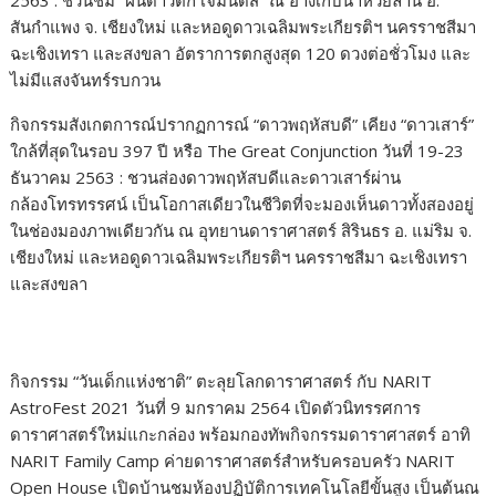
2563 : ชวนชม “ฝนดาวตก เจมินิดส์” ณ อ่างเก็บน้ำห้วยลาน อ.
สันกำแพง จ. เชียงใหม่ และหอดูดาวเฉลิมพระเกียรติฯ นครราชสีมา
ฉะเชิงเทรา และสงขลา อัตราการตกสูงสุด 120 ดวงต่อชั่วโมง และ
ไม่มีแสงจันทร์รบกวน
​กิจกรรมสังเกตการณ์ปรากฏการณ์ “ดาวพฤหัสบดี” เคียง “ดาวเสาร์”
ใกล้ที่สุดในรอบ 397 ปี หรือ The Great Conjunction วันที่ 19-23
ธันวาคม 2563 : ชวนส่องดาวพฤหัสบดีและดาวเสาร์ผ่าน
กล้องโทรทรรศน์ เป็นโอกาสเดียวในชีวิตที่จะมองเห็นดาวทั้งสองอยู่
ในช่องมองภาพเดียวกัน ณ อุทยานดาราศาสตร์ สิรินธร อ. แม่ริม จ.
เชียงใหม่ และหอดูดาวเฉลิมพระเกียรติฯ นครราชสีมา ฉะเชิงเทรา
และสงขลา
กิจกรรม “วันเด็กแห่งชาติ” ตะลุยโลกดาราศาสตร์ กับ NARIT
AstroFest 2021 วันที่ 9 มกราคม 2564 เปิดตัวนิทรรศการ
ดาราศาสตร์ใหม่แกะกล่อง พร้อมกองทัพกิจกรรมดาราศาสตร์ อาทิ
NARIT Family Camp ค่ายดาราศาสตร์สำหรับครอบครัว NARIT
Open House เปิดบ้านชมห้องปฏิบัติการเทคโนโลยีขั้นสูง เป็นต้นณ