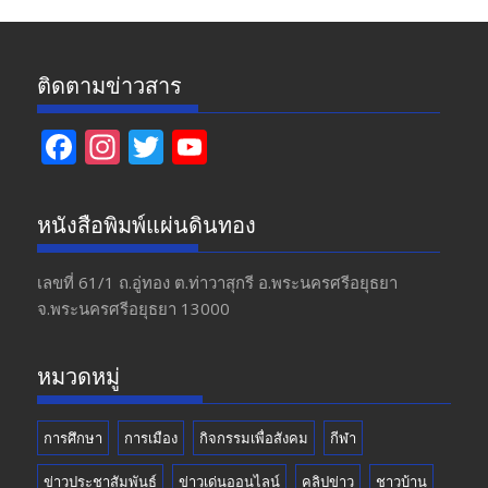
ติดตามข่าวสาร
F
In
T
Y
ac
st
w
o
e
a
itt
u
หนังสือพิมพ์แผ่นดินทอง
b
gr
er
T
o
a
u
เลขที่ 61/1 ถ.อู่ทอง​ ต.​ท่าวาสุกรี​ อ.พระนครศรีอยุธยา​
จ.พระนครศรีอยุธยา 13000
o
m
b
k
e
หมวดหมู่
การศึกษา
การเมือง
กิจกรรมเพื่อสังคม
กีฬา
ข่าวประชาสัมพันธ์
ข่าวเด่นออนไลน์
คลิปข่าว
ชาวบ้าน