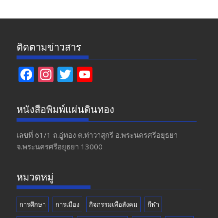
ติดตามข่าวสาร
F
In
T
Y
ac
st
w
o
e
a
itt
u
หนังสือพิมพ์แผ่นดินทอง
b
gr
er
T
o
a
u
เลขที่ 61/1 ถ.อู่ทอง​ ต.​ท่าวาสุกรี​ อ.พระนครศรีอยุธยา​
จ.พระนครศรีอยุธยา 13000
o
m
b
k
e
หมวดหมู่
การศึกษา
การเมือง
กิจกรรมเพื่อสังคม
กีฬา