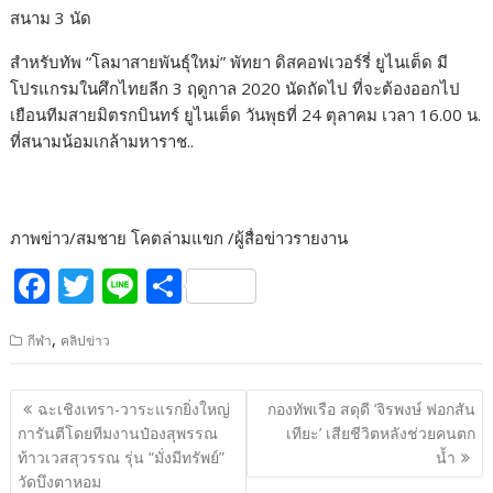
สนาม 3 นัด
สำหรับทัพ “โลมาสายพันธุ์ใหม่” พัทยา ดิสคอฟเวอร์รี่ ยูไนเต็ด มี
โปรแกรมในศึกไทยลีก 3 ฤดูกาล 2020 นัดถัดไป ที่จะต้องออกไป
เยือนทีมสายมิตรกบินทร์ ยูไนเต็ด วันพุธที่ 24 ตุลาคม เวลา 16.00 น.
ที่สนามน้อมเกล้ามหาราช..
ภาพ​ข่าว​/สมชาย​ โค​ต​ล่าม​แขก​ /ผู้​สื่อข่าว​รายงาน​
F
T
Li
S
ac
w
n
h
,
กีฬา
คลิปข่าว
e
itt
e
ar
b
er
e
แนะแนว
ฉะเชิงเทรา-วาระแรกยิ่งใหญ่
กองทัพเรือ สดุดี ‘จิรพงษ์ ฟอกสัน
o
เรื่อง
การันตีโดยทีมงานป๋องสุพรรณ
เทียะ’ เสียชีวิตหลังช่วยคนตก
o
ท้าวเวสสุวรรณ รุ่น “มั่งมีทรัพย์”
น้ำ
วัดบึงตาหอม