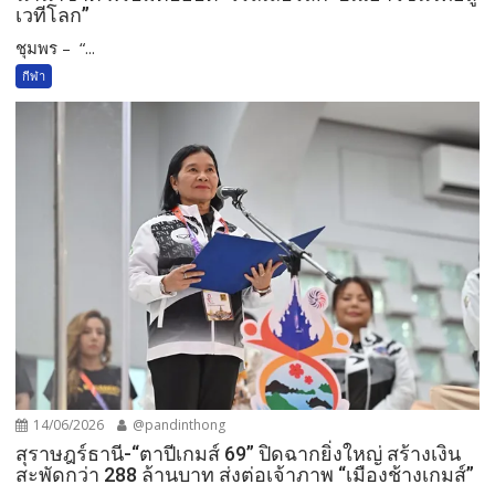
เวทีโลก”
ชุมพร – “...
กีฬา
14/06/2026
@pandinthong
สุราษฎร์ธานี-“ตาปีเกมส์ 69” ปิดฉากยิ่งใหญ่ สร้างเงิน
สะพัดกว่า 288 ล้านบาท ส่งต่อเจ้าภาพ “เมืองช้างเกมส์”