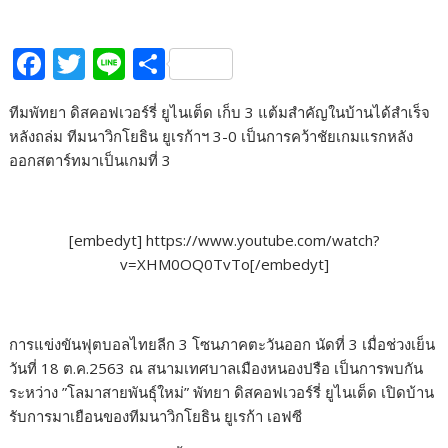
F
T
Li
S
ac
w
n
h
ทีมพัทยา ดิสคอฟเวอร์รี่ ยูไนเต็ด เก็บ 3 แต้มสำคัญในบ้านได้สำเร็จ
e
itt
e
ar
หลังถล่ม ทีมนาวิกโยธิน ยูเรก้าฯ 3-0 เป็นการคว้าชัยเกมแรกหลัง
b
er
e
ออกสตาร์ทมาเป็นเกมที่ 3
o
o
[embedyt] https://www.youtube.com/watch?
k
v=XHM0OQ0TvTo[/embedyt]
การแข่งขันฟุตบอลไทยลีก 3 โซนภาคตะวันออก นัดที่ 3 เมื่อช่วงเย็น
วันที่ 18 ต.ค.2563 ณ สนามเทศบาลเมืองหนองปรือ เป็นการพบกัน
ระหว่าง ”โลมาสายพันธุ์ใหม่” พัทยา ดิสคอฟเวอร์รี่ ยูไนเต็ด เปิดบ้าน
รับการมาเยือนของทีมนาวิกโยธิน ยูเรก้า เอฟซี