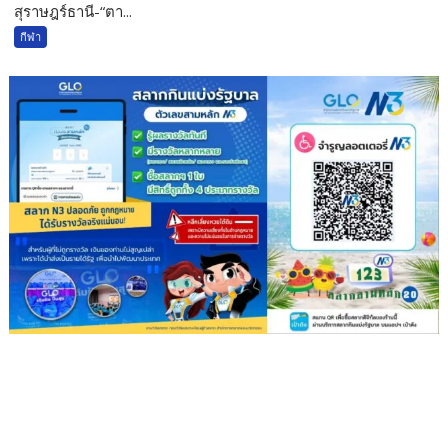
สุราษฎร์ธานี-“ตา...
กีฬา