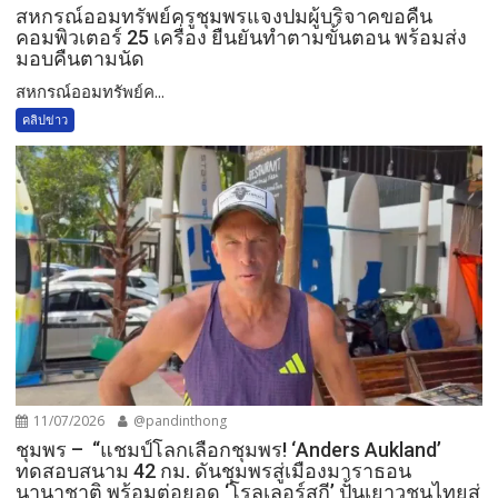
สหกรณ์ออมทรัพย์ครูชุมพรแจงปมผู้บริจาคขอคืน
คอมพิวเตอร์ 25 เครื่อง ยืนยันทำตามขั้นตอน พร้อมส่ง
มอบคืนตามนัด
สหกรณ์ออมทรัพย์ค...
คลิปข่าว
11/07/2026
@pandinthong
ชุมพร – “แชมป์โลกเลือกชุมพร! ‘Anders Aukland’
ทดสอบสนาม 42 กม. ดันชุมพรสู่เมืองมาราธอน
นานาชาติ พร้อมต่อยอด ‘โรลเลอร์สกี’ ปั้นเยาวชนไทยสู่