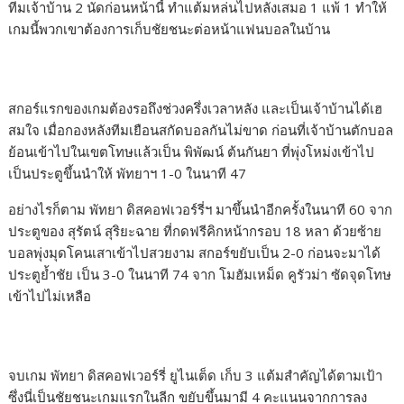
ทีมเจ้าบ้าน 2 นัดก่อนหน้านี้ ทำแต้มหล่นไปหลังเสมอ 1 แพ้ 1 ทำให้
เกมนี้พวกเขาต้องการเก็บชัยชนะต่อหน้าแฟนบอลในบ้าน
สกอร์แรกของเกมต้องรอถึงช่วงครึ่งเวลาหลัง และเป็นเจ้าบ้านได้เฮ
สมใจ เมื่อกองหลังทีมเยือนสกัดบอลกันไม่ขาด ก่อนที่เจ้าบ้านตักบอล
ย้อนเข้าไปในเขตโทษแล้วเป็น พิพัฒน์ ต้นกันยา ที่พุ่งโหม่งเข้าไป
เป็นประตูขึ้นนำให้ พัทยาฯ 1-0 ในนาที 47
อย่างไรก็ตาม พัทยา ดิสคอฟเวอร์รี่ฯ มาขึ้นนำอีกครั้งในนาที 60 จาก
ประตูของ สุรัตน์ สุริยะฉาย ที่กดฟรีคิกหน้ากรอบ 18 หลา ด้วยซ้าย
บอลพุ่งมุดโคนเสาเข้าไปสวยงาม สกอร์ขยับเป็น 2-0 ก่อนจะมาได้
ประตูย้ำชัย เป็น 3-0 ในนาที 74 จาก โมฮัมเหม็ด คูรัวม่า ซัดจุดโทษ
เข้าไปไม่เหลือ
จบเกม พัทยา ดิสคอฟเวอร์รี่ ยูไนเต็ด เก็บ 3 แต้มสำคัญได้ตามเป้า
ซึ่งนี่เป็นชัยชนะเกมแรกในลีก ขยับขึ้นมามี 4 คะแนนจากการลง