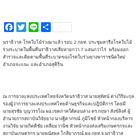
F
T
Li
S
ac
w
n
h
นราธิวาส-โรคใบไม้ร่วงมาแล้ว รอบ 2 กยท. ประชุมหารือโรคใบไม้
e
itt
e
ar
ร่วงระบาดในพื้นที่นราธิวาสเสียหายกว่า 7 แสนกว่าไร่ พร้อมออก
b
er
e
สำรวจและติดตามพื้นที่ระบาดของโรคใบร่วงยางพาราชนิดใหม่
o
อำเภอจะแนะ และอำเภอสุคิริน
o
k
ณ การยางแห่งประเทศไทยจังหวัดนราธิวาส นายสุทัศน์ ต่างวิริยะกุล
รองผู้ว่าการยางแห่งประเทศไทยด้านธุรกิจและปฎิบัติการ โดยมี
นายสุรชัย บุญวรรโณ ผอ.เขตภาคใต้ตอนล่าง ดร.กฤษา สังข์ลิงค์ ผู้
อำนวยการสถาบันวิจัยยาง นางฐิตาภรณ์ ภูมิไชย์ หัวหน้ากองบริหาร
งานวิจัย นายกิตติชัย เหลี่ยมวานิช หัวหน้ากองส่งเสริมเกษตรกรและ
สถาบันเกษตรกร นายพนัสพล โกสิยาภรณ์ ผอ.กยท.จ.นราธิวาส