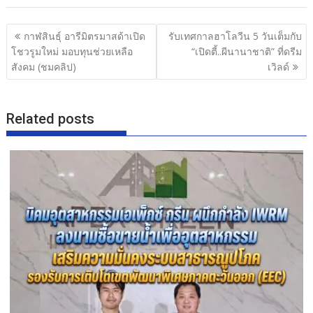
e
itt
e
ar
b
er
e
แนะแนว
กาฬสินธุ์ อารีมิตรมาสด้าเปิด
รับเทศกาลฮาโลวีน 5 วันเต็มกับ
o
เรื่อง
โชวรูมใหม่ มอบทุนช่วยเหลือ
“เปิดตี้..ผีนานาชาติ” ที่ดรีม
o
สังคม (ชมคลิป)
เวิลด์
k
Related posts