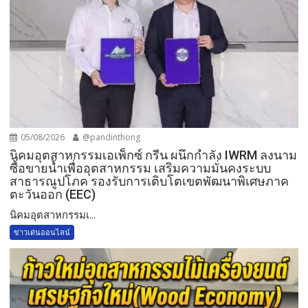
05/08/2026
@pandinthong
​นิคมอุตสาหกรรมเอเพ็กซ์ กรีน ผนึกกำลัง IWRM ลงนาม
ซื้อขายน้ำเพื่ออุตสาหกรรม เสริมความมั่นคงระบบ
สาธารณูปโภค รองรับการเติบโตเขตพัฒนาพิเศษภาค
ตะวันออก (EEC)
​นิคมอุตสาหกรรมเ...
ข่าวเด่นออนไลน์