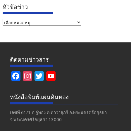
หัวข้อข่าว
หัวข้อ
ข่าว
ติดตามข่าวสาร
F
In
T
Y
ac
st
w
o
e
a
itt
u
หนังสือพิมพ์แผ่นดินทอง
b
gr
er
T
o
a
u
เลขที่ 61/1 ถ.อู่ทอง​ ต.​ท่าวาสุกรี​ อ.พระนครศรีอยุธยา​
จ.พระนครศรีอยุธยา 13000
o
m
b