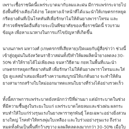
เพราะเชื้อราชนิดนี้แพร่ระบาดมากับลมและฝน มีการแพร่กระจายไป
ยังพื้นที่ข้างเคียงได้ง่าย โดยทางเจ้าหน้าที่ได้แนะนำให้เกษตรกรหยุด
กรีดยางต้นที่เป็นโรคทันทีเพื่อรักษาไม่ให้ต้นยางพาราโทรม และ
สำรวจพืชชนิดอื่นที่อาจจะเป็นพืชอาศัยของเชื้อราชนิดนี้ รวบรวม
ข้อมูล เพื่อหาแนวทางในการแก้ไขปัญหาที่เกิดขึ้น
นางนภาพร มหาวงศ์ (เกษตรกรที่เสียหาย)เปิดเผยกับผู้สื่อข่าว่า ช่วงนี้
เข้าสู่ฤดูฝนในจังหวัดนราธิวาสฝนทั้งปีทำให้ผลผลิตน้ำยางลดลง 30-
50% ทำให้รายได้ไม่เพียงพอ จนหาวิธีตาม กยท.ในพื้นที่แนะนำ
เกษตรกรหยุดกรีดยางทันที เพื่อรักษาไม่ให้ต้นยางพาราโทรมและใส่
ปุ๋ย ดูแลสม่ำเสมอเพื่อสร้างความสมบูรณ์ให้แก่ต้นยาง จะทำให้ต้น
ยางสามารถสร้างใบใหม่ออกมาทดแทนใบยางที่ร่วงได้อย่างรวดเร็ว
ทั้งนี้สภาพการแพร่ระบาดยังหนักกว่าปีที่ผ่านมา แต่มักระบาดในช่วง
ที่มีความชื้นสูงในระยะใบแก่ แพร่ระบาดโดยลมและช่วงฝน ผลกระ
ทบทำให้ใบแก่ร่วงรุนแรงในยางพาราทุกพันธุ์ โดยเฉพาะอย่างยิ่งสวน
ยางใหญ่ โรคทำให้ทรงพุ่มใบเหลือง และใบร่วงอย่างรุนแรง ถึงร่วง
หมดทั้งต้นเป็นพื้นที่กว้างขวาง ผลผลิตลดลงมากกว่า 30-50% เมื่อใบ