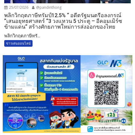
25/07/2026
@pandinthong
พลิกวิกฤตภาษีทรัมป์12.5% “ อดีตรัฐมนตรีอลงกรณ์
”เสนอยุทธศาสตร์ “3 วงแหวน 5 ประตู – อีคอมเมิร์ซ
ข้ามแดน” สร้างศักยภาพใหม่การส่งออกของไทย
พลิกวิกฤตภาษีทรั...
ข่าวเด่นออนไลน์