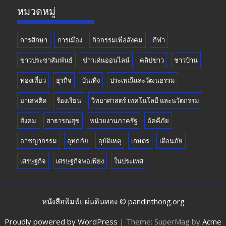
k
e
หมวดหมู่
การศึกษา
การเมือง
กิจกรรมเพื่อสังคม
กีฬา
ข่าวประชาสัมพันธ์
ข่าวเด่นออนไลน์
คลิปข่าว
ชาวบ้าน
ท่องเที่ยว
ธุรกิจ
บันเทิง
ประเพณีและวัฒนธรรม
ยาเสพติด
ร้องเรียน
วิทยาศาสตร์ เทคโนโลยี และนวัตกรรม
สังคม
สาธารณสุข
หน่วยงานภาครัฐ
อัคคีภัย
อาชญากรรม
อุทกภัย
อุบัติเหตุ
เกษตร
เตือนภัย
เศรษฐกิจ
เศรษฐกิจพอเพียง
ในประเทศ
หนังสือพิมพ์แผ่นดินทอง © pandinthong.org
Proudly powered by WordPress
|
Theme: SuperMag by
Acme