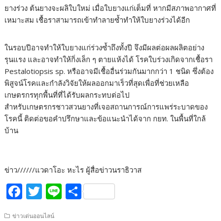
ยางร่วง ต้นยางจะผลิใบใหม่ เมื่อใบยางแก่เต็มที่ หากมีสภาพอากาศที่
เหมาะสม เชื้อราสามารถเข้าทำลายซ้ำทำให้ใบยางร่วงได้อีก
ในรอบปีอาจทำให้ใบยางแก่ร่วงซ้ำถึงทั้งปี จึงมีผลต่อผลผลิตอย่าง
รุนแรง และอาจทำให้กิ่งเล็ก ๆ ตายแห้งได้ โรคใบร่วงเกิดจากเชื้อรา
Pestalotiopsis sp. หรืออาจมีเชื้ออื่นร่วมกันมากกว่า 1 ชนิด ซึ่งต้อง
พิสูจน์โรคและกำลังวิจัยให้ผลออกมาเร็วที่สุดเพื่อที่ช่วยเหลือ
เกษตรกรทุกพื้นที่ที่ได้รับผลกระทบต่อไป
สำหรับเกษตรกรชาวสวนยางที่เจอสถานการณ์การแพร่ระบาดของ
โรคนี้ ติดต่อขอคำปรึกษาและข้อแนะนำได้จาก กยท. ในพื้นที่ใกล้
บ้าน
ข่าว//////แวดาโอะ หะไร ผู้สื่อข่าวนราธิวาส
F
T
Li
S
ac
w
n
h
ข่าวเด่นออนไลน์