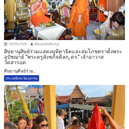
30/05/2026
@pandinthong
ศิษยานุศิษย์ร่วมแสดงมุทิตาจิตและสมโภชตราตั้งพระ
อุปัชฌาย์ “พระครูสังฆกิจดิลก, ดร.” เจ้าอาวาส
วัดสารอด
ศิษยานุศิษย์ร่วม...
ประเพณีและวัฒนธรรม