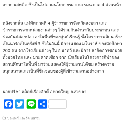
จากยาเสพติด ซึ่งเป็นไปตามนโยบายของ กอ.รมน.ภาค 4 ส่วนหน้า
หลังจากนั้น แม่ทัพภาคที่ 4 ผู้ว่าราชการจังหวัดสงขลา และ
ข้าราชการจากหน่วยงานต่างๆ ได้ร่วมกันดำนากับประชาชน และ
ร่วมกันปล่อยปลา ลงในพื้นที่ของศูนย์เรียนรู้ ซึ่งโครงการพลิกนาร้าง
เป็นนารักเป็นครั้งที่ 3 ซึ่งในวันนี้ มีการแสดง มโนราห์ ของนักศึกษา
200 คน จากโรงเรียนต่างๆ ใน อ.นาทวี และมีการ สาธิตการชกมวย
ทั้งมวยไทย และ มวยคาดเชือก จาก นักเรียนในโครงการกีฬาของ
สถานศึกษาในพื้นที่ มาร่วมแสดงให้ผู้ร่วมงานได้ชม สร้างความ
สนุกสนานและเป็นที่ชื่นชอบของผู้ที่เข้าร่วมงานอย่างมาก
นายปรีชา สถิตย์เรืองศักดิ์ / หาดใหญ่ จ.สงขลา
F
T
Li
S
ac
w
n
h
ประเพณีและวัฒนธรรม
e
itt
e
ar