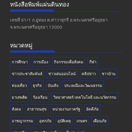
e
a
itt
u
หนังสือพิมพ์แผ่นดินทอง
b
gr
er
T
o
a
u
เลขที่ 61/1 ถ.อู่ทอง​ ต.​ท่าวาสุกรี​ อ.พระนครศรีอยุธยา​
จ.พระนครศรีอยุธยา 13000
o
m
b
k
e
หมวดหมู่
การศึกษา
การเมือง
กิจกรรมเพื่อสังคม
กีฬา
ข่าวประชาสัมพันธ์
ข่าวเด่นออนไลน์
คลิปข่าว
ชาวบ้าน
ท่องเที่ยว
ธุรกิจ
บันเทิง
ประเพณีและวัฒนธรรม
ยาเสพติด
ร้องเรียน
วิทยาศาสตร์ เทคโนโลยี และนวัตกรรม
สังคม
สาธารณสุข
หน่วยงานภาครัฐ
อัคคีภัย
อาชญากรรม
อุทกภัย
อุบัติเหตุ
เกษตร
เตือนภัย