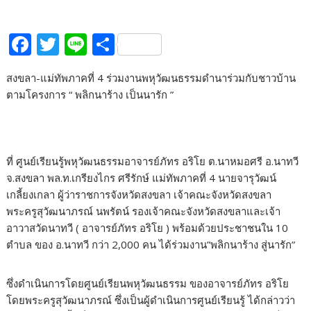
F
T
Li
S
ac
w
n
h
สงขลา-แม่ทัพภาคที่ 4 ร่วมงานพหุวัฒนธรรมดำนาร่วมกับชาวบ้าน
e
itt
e
ar
ตามโครงการ “ พลิกนาร้าง เป็นนารัก ”
b
er
e
o
o
ที่ ศูนย์เรียนรู้พหุวัฒนธรรมอาจารย์ภัทร อริโย ต.นาหมอศรี อ.นาทวี
k
จ.สงขลา พล.ท.เกรียงไกร ศรีรักษ์ แม่ทัพภาคที่ 4 นายจารุวัฒน์
เกลี้ยงเกลา ผู้ว่าราชการจังหวัดสงขลา เจ้าคณะจังหวัดสงขลา
พระครูสุวัฒนาภรณ์ นพรัตน์ รองเจ้าคณะจังหวัดสงขลาและเจ้า
อาวาสวัดนาทวี ( อาจารย์ภัทร อริโย ) พร้อมด้วยประชาชนใน 10
ตำบล ของ อ.นาทวี กว่า 2,000 คน ได้ร่วมงาน”พลิกนาร้าง สู่นารัก”
ซึ่งดำเนินการโดยศูนย์เรียนพหุวัฒนธรรม ของอาจารย์ภัทร อริโย
โดยพระครูสุวัฒนาภรณ์ ซึ่งเป็นผู้ดำเนินการศูนย์เรียนรู้ ได้กล่าวว่า