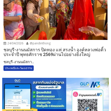
24/04/2026
@pandinthong
ชลบุรี-งานนมัสการ ปิดทอง แห่ สรงน้ำ องค์หลวงพ่อติ้ว
ประจำปี พุทธศักราช 2569ผ่านไปอย่างยิ่งใหญ่
ชลบุรี-งานนมัสกา...
ประเพณีและวัฒนธรรม