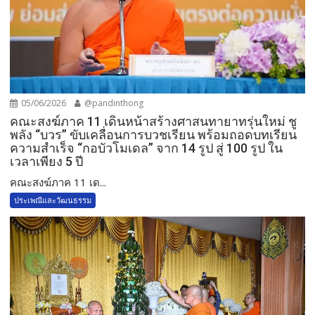
05/06/2026
@pandinthong
คณะสงฆ์ภาค 11 เดินหน้าสร้างศาสนทายาทรุ่นใหม่ ชู
พลัง “บวร” ขับเคลื่อนการบวชเรียน พร้อมถอดบทเรียน
ความสำเร็จ “กอบัวโมเดล” จาก 14 รูป สู่ 100 รูป ใน
เวลาเพียง 5 ปี
คณะสงฆ์ภาค 11 เด...
ประเพณีและวัฒนธรรม