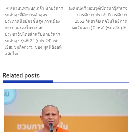
b
er
e
แนะแนว
สถาบันพระปกเกล้า นักบริหาร
องคมนตรี มอบวุฒิบัตรแก่ผู้สำเร็จ
o
เรื่อง
ระดับสูงที่ศึกษาหลักสูตร
การศึกษา ประจำปีการศึกษา
o
ประกาศนียบัตรชั้นสูง การเมือง
2562 วิทยาลัยเทคโนโลยีภาค
การปกครองในระบอบ
ตะวันออก ( อี.เทค) (ชมคลิป)
k
ประชาธิปไตยสำหรับนักบริหาร
ระดับสูง รุ่นที่ 24 (ปปร.24) เข้า
เยี่ยมชมกิจกรรม ของ มูลนิธิออทิ
สติกไทย
Related posts