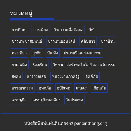
k
e
หมวดหมู่
การศึกษา
การเมือง
กิจกรรมเพื่อสังคม
กีฬา
ข่าวประชาสัมพันธ์
ข่าวเด่นออนไลน์
คลิปข่าว
ชาวบ้าน
ท่องเที่ยว
ธุรกิจ
บันเทิง
ประเพณีและวัฒนธรรม
ยาเสพติด
ร้องเรียน
วิทยาศาสตร์ เทคโนโลยี และนวัตกรรม
สังคม
สาธารณสุข
หน่วยงานภาครัฐ
อัคคีภัย
อาชญากรรม
อุทกภัย
อุบัติเหตุ
เกษตร
เตือนภัย
เศรษฐกิจ
เศรษฐกิจพอเพียง
ในประเทศ
หนังสือพิมพ์แผ่นดินทอง © pandinthong.org