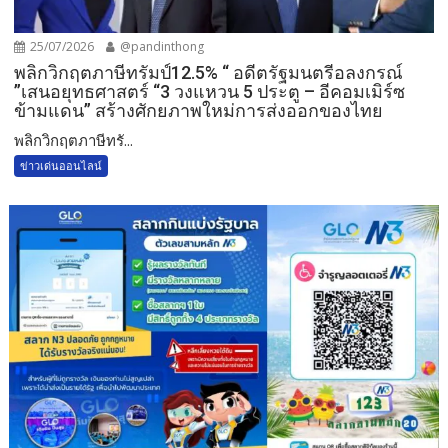
25/07/2026
@pandinthong
พลิกวิกฤตภาษีทรัมป์12.5% “ อดีตรัฐมนตรีอลงกรณ์
”เสนอยุทธศาสตร์ “3 วงแหวน 5 ประตู – อีคอมเมิร์ซ
ข้ามแดน” สร้างศักยภาพใหม่การส่งออกของไทย
พลิกวิกฤตภาษีทรั...
ข่าวเด่นออนไลน์