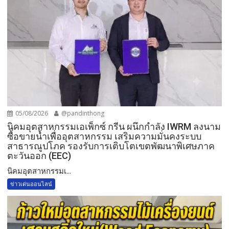
05/08/2026
@pandinthong
​นิคมอุตสาหกรรมเอเพ็กซ์ กรีน ผนึกกำลัง IWRM ลงนาม
ซื้อขายน้ำเพื่ออุตสาหกรรม เสริมความมั่นคงระบบ
สาธารณูปโภค รองรับการเติบโตเขตพัฒนาพิเศษภาค
ตะวันออก (EEC)
​นิคมอุตสาหกรรมเ...
ข่าวเด่นออนไลน์