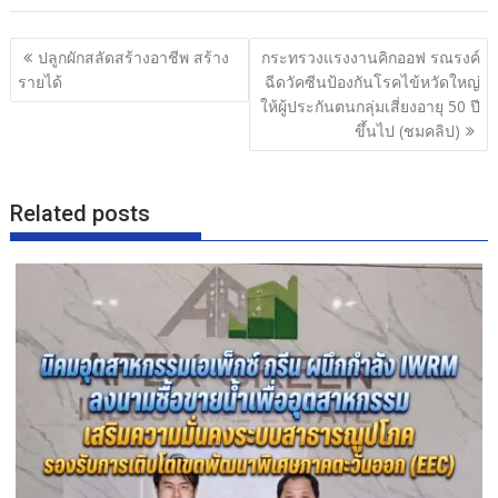
e
itt
e
ar
b
er
e
แนะแนว
ปลูกผักสลัดสร้างอาชีพ สร้าง
กระทรวงแรงงานคิกออฟ รณรงค์
o
เรื่อง
รายได้
ฉีดวัคซีนป้องกันโรคไข้หวัดใหญ่
o
ให้ผู้ประกันตนกลุ่มเสี่ยงอายุ 50 ปี
ขึ้นไป (ชมคลิป)
k
Related posts