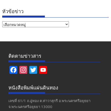
หัวข้อข่าว
หัวข้อ
ข่าว
ติดตามข่าวสาร
F
In
T
Y
ac
st
w
o
e
a
itt
u
หนังสือพิมพ์แผ่นดินทอง
b
gr
er
T
o
a
u
เลขที่ 61/1 ถ.อู่ทอง​ ต.​ท่าวาสุกรี​ อ.พระนครศรีอยุธยา​
จ.พระนครศรีอยุธยา 13000
o
m
b