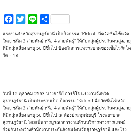
F
T
Li
S
ac
w
n
h
แรงงานจังหวัดสุราษฎร์ธานี เปิดกิจกรรม “Kick off ฉีดวัคซีนไข้หวัด
e
itt
e
ar
ใหญ่ ชนิด 3 สายพันธุ์ หรือ 4 สายพันธุ์” ให้กับกลุ่มผู้ประกันตนสูงอายุ
b
er
e
ที่มีกลุ่มเสี่ยง อายุ 50 ปีขึ้นไป ป้องกันการแพร่ระบาดของเชื้อไวรัสโค
o
วิด – 19
o
k
วันที่ 15 ตุลาคม 2563 นางอารีย์ การธิโร แรงงานจังหวัด
สุราษฎร์ธานี เป็นประธานเปิด กิจกรรม “Kick off ฉีดวัคซีนไข้หวัด
ใหญ่ ชนิด 3 สายพันธุ์ หรือ 4 สายพันธุ์” ให้กับกลุ่มผู้ประกันตนสูงอายุ
ที่มีกลุ่มเสี่ยง อายุ 50 ปีขึ้นไป ณ ห้องประชุมชัยบุรี โรงพยาบาล
สุราษฎร์ธานี โดยเป็นการบูรณาการงานด้านบริการทางการแพทย์
ร่วมกันระหว่างสำนักงานประกันสังคมจังหวัดสุราษฎร์ธานี และโรง