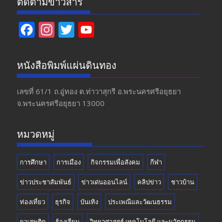
ติดตามข่าวสาร
F
In
T
Y
ac
st
w
o
e
a
itt
u
หนังสือพิมพ์แผ่นดินทอง
b
gr
er
T
o
a
u
เลขที่ 61/1 ถ.อู่ทอง​ ต.​ท่าวาสุกรี​ อ.พระนครศรีอยุธยา​
จ.พระนครศรีอยุธยา 13000
o
m
b
k
e
หมวดหมู่
การศึกษา
การเมือง
กิจกรรมเพื่อสังคม
กีฬา
ข่าวประชาสัมพันธ์
ข่าวเด่นออนไลน์
คลิปข่าว
ชาวบ้าน
ท่องเที่ยว
ธุรกิจ
บันเทิง
ประเพณีและวัฒนธรรม
ยาเสพติด
ร้องเรียน
วิทยาศาสตร์ เทคโนโลยี และนวัตกรรม