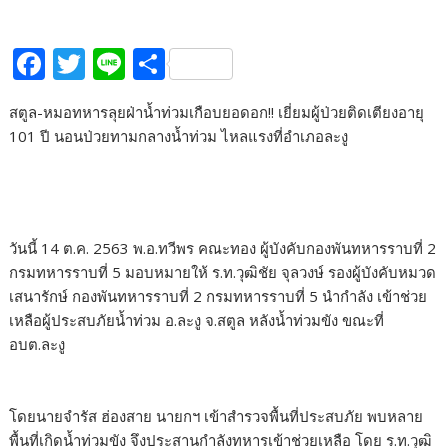
F
T
Li
S
ac
w
n
h
สตูล-หมอทหารลุยฝ่าน้ำท่วมเกือบยอดอก!! เยี่ยมผู้ป่วยติดเตียงอายุ
e
itt
e
ar
101 ปี นอนป่วยทามกลางน้ำท่วม ไหลแรงที่อำเภอละงู
b
er
e
o
o
k
วันนี้ 14 ต.ค. 2563 พ.อ.ทวีพร คณะทอง ผู้บังคับกองพันทหารราบที่ 2
กรมทหารราบที่ 5 มอบหมายให้ ร.ท.วุฒิชัย จุลวงษ์ รองผู้บังคับหมวด
เสนารักษ์ กองพันทหารราบที่ 2 กรมทหารราบที่ 5 นำกำลัง เข้าช่วย
เหลือผู้ประสบภัยน้ำท่วม อ.ละงู จ.สตูล หลังน้ำท่วมขัง ขณะที่
อบต.ละงู
โดยนายจำรัส ฮ่องสาย นายกฯ เข้าสำรวจพื้นที่ประสบภัย พบหลาย
พื้นที่เกิดน้ำท่วมขัง จึงประสานกำลังทหารเข้าช่วยเหลือ โดย ร.ท.วุฒิ