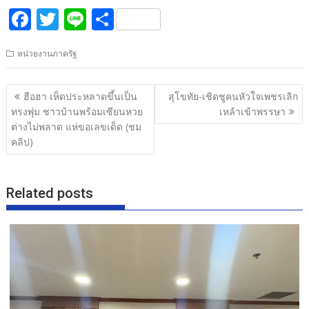
F
T
Li
S
ac
w
n
h
หน่วยงานภาครัฐ
e
itt
e
ar
b
er
e
แนะแนว
ฮือฮา เห็ดประหลาดขึ้นเป็น
สุโขทัย-เชิดชูคนหัวใจเพชรเลิก
o
เรื่อง
ทรงพุ่ม ชาวบ้านพร้อมเซียนหวย
เหล้าเข้าพรรษา
o
ต่างไม่พลาด แห่ขอเลขเด็ด (ชม
คลิป)
k
Related posts