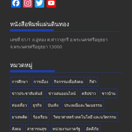
F
In
T
Y
ac
st
w
o
e
a
itt
u
หนังสือพิมพ์แผ่นดินทอง
b
gr
er
T
o
a
u
เลขที่ 61/1 ถ.อู่ทอง​ ต.​ท่าวาสุกรี​ อ.พระนครศรีอยุธยา​
จ.พระนครศรีอยุธยา 13000
o
m
b
k
e
หมวดหมู่
การศึกษา
การเมือง
กิจกรรมเพื่อสังคม
กีฬา
ข่าวประชาสัมพันธ์
ข่าวเด่นออนไลน์
คลิปข่าว
ชาวบ้าน
ท่องเที่ยว
ธุรกิจ
บันเทิง
ประเพณีและวัฒนธรรม
ยาเสพติด
ร้องเรียน
วิทยาศาสตร์ เทคโนโลยี และนวัตกรรม
สังคม
สาธารณสุข
หน่วยงานภาครัฐ
อัคคีภัย