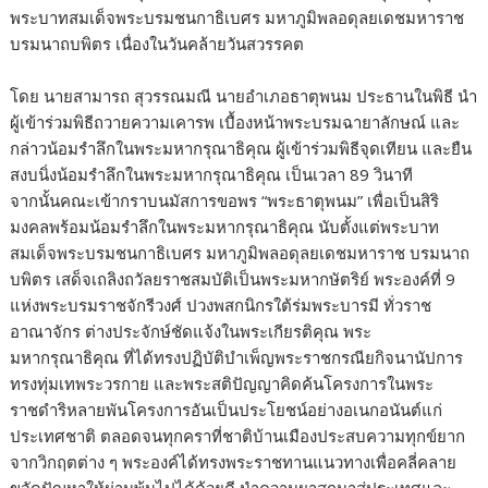
พระบาทสมเด็จพระบรมชนกาธิเบศร มหาภูมิพลอดุลยเดชมหาราช
บรมนาถบพิตร เนื่องในวันคล้ายวันสวรรคต
โดย นายสามารถ สุวรรณมณี นายอำเภอธาตุพนม ประธานในพิธี นำ
ผู้เข้าร่วมพิธีถวายความเคารพ เบื้องหน้าพระบรมฉายาลักษณ์ และ
กล่าวน้อมรำลึกในพระมหากรุณาธิคุณ ผู้เข้าร่วมพิธีจุดเทียน และยืน
สงบนิ่งน้อมรำลึกในพระมหากรุณาธิคุณ เป็นเวลา 89 วินาที
จากนั้นคณะเข้ากราบนมัสการขอพร “พระธาตุพนม” เพื่อเป็นสิริ
มงคลพร้อมน้อมรำลึกในพระมหากรุณาธิคุณ นับตั้งแต่พระบาท
สมเด็จพระบรมชนกาธิเบศร มหาภูมิพลอดุลยเดชมหาราช บรมนาถ
บพิตร เสด็จเถลิงถวัลยราชสมบัติเป็นพระมหากษัตริย์ พระองค์ที่ 9
แห่งพระบรมราชจักรีวงศ์ ปวงพสกนิกรใต้ร่มพระบารมี ทั่วราช
อาณาจักร ต่างประจักษ์ชัดแจ้งในพระเกียรติคุณ พระ
มหากรุณาธิคุณ ที่ได้ทรงปฏิบัติบำเพ็ญพระราชกรณียกิจนานัปการ
ทรงทุ่มเทพระวรกาย และพระสติปัญญาคิดค้นโครงการในพระ
ราชดำริหลายพันโครงการอันเป็นประโยชน์อย่างอเนกอนันต์แก่
ประเทศชาติ ตลอดจนทุกคราที่ชาติบ้านเมืองประสบความทุกข์ยาก
จากวิกฤตต่าง ๆ พระองค์ได้ทรงพระราชทานแนวทางเพื่อคลี่คลาย