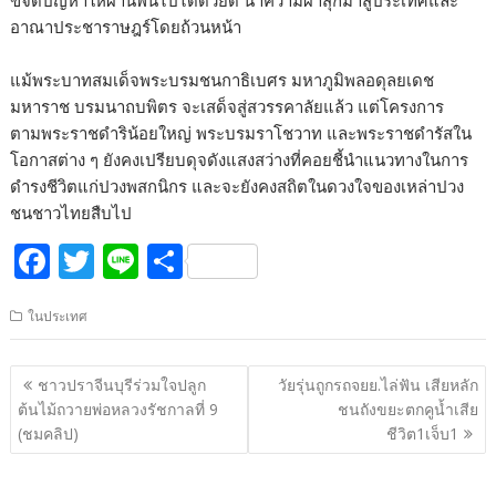
ขจัดปัญหาให้ผ่านพ้นไปได้ด้วยดี นำความผาสุกมาสู่ประเทศและ
อาณาประชาราษฎร์โดยถ้วนหน้า
แม้พระบาทสมเด็จพระบรมชนกาธิเบศร มหาภูมิพลอดุลยเดช
มหาราช บรมนาถบพิตร จะเสด็จสู่สวรรคาลัยแล้ว แต่โครงการ
ตามพระราชดำริน้อยใหญ่ พระบรมราโชวาท และพระราชดำรัสใน
โอกาสต่าง ๆ ยังคงเปรียบดุจดังแสงสว่างที่คอยชี้นำแนวทางในการ
ดำรงชีวิตแก่ปวงพสกนิกร และจะยังคงสถิตในดวงใจของเหล่าปวง
ชนชาวไทยสืบไป
F
T
Li
S
ac
w
n
h
ในประเทศ
e
itt
e
ar
b
er
e
แนะแนว
ชาวปราจีนบุรีร่วมใจปลูก
วัยรุ่นถูกรถจยย.ไล่ฟัน เสียหลัก
o
เรื่อง
ต้นไม้ถวายพ่อหลวงรัชกาลที่ 9
ชนถังขยะตกคูน้ำเสีย
o
(ชมคลิป)
ชีวิต1เจ็บ1
k