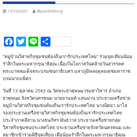
13/10/2020
@pandinthong
F
T
Li
S
ac
w
n
h
“หมู่บ้านวิสาหกิจชุมชนท้องถิ่นเรารักประเทศไทย” ร่วมจุดเทียนน้อม
e
itt
e
ar
รำลึกในพระมหากรุณาธิคุณ เนื่องในโอกาสวันคล้ายวันสวรรคต
b
er
e
พระบาทสมเด็จพระบรมชนกาธิเบศร มหาภูมิพลอดุลยเดชมหาราช
o
บรมนาถบพิตร
o
วันที่ 13 ตุลาคม 2563 ณ วัดพระธาตุพนมวรมหาวิหาร อำเภอ
k
ธาตุพนม จังหวัดนครพนม นายอานนท์ แสนน่าน ประธานเครือข่าย
หมู่บ้านวิสาหกิจชุมชนท้องถิ่นเรารักประเทศไทย นางนิตยา นาโล
รองประธานเครือข่ายวิสาหกิจชุมชนท้องถิ่นเรารักประเทศไทย
ประจำภาคอีสาน นางธนภัทร พันธวาส ประธานเครือข่ายกลุ่ม
วิสาหกิจชุมชนประเทศไทย ประธานเครือข่ายจังหวัดนครพนม และ
สมาชิกเข้าร่วมพิธีจุดเทียน เพื่อน้อมรำลึกในพระมหากรุณาธิคุณ