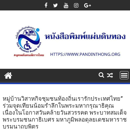
Skip
to
content
หมู่บ้านวิสาหกิจชุมชนท้องถิ่นเรารักประเทศไทย”
ร่วมจุดเทียนน้อมรำลึกในพระมหากรุณาธิคุณ
เนื่องในโอกาสวันคล้ายวันสวรรคต พระบาทสมเด็จ
พระบรมชนกาธิเบศร มหาภูมิพลอดุลยเดชมหาราช
บรมนาถบพิตร