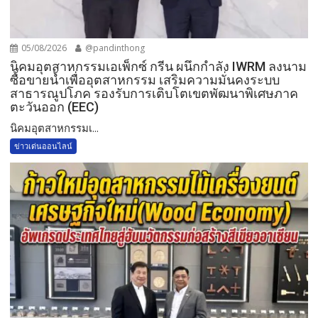
05/08/2026
@pandinthong
​นิคมอุตสาหกรรมเอเพ็กซ์ กรีน ผนึกกำลัง IWRM ลงนาม
ซื้อขายน้ำเพื่ออุตสาหกรรม เสริมความมั่นคงระบบ
สาธารณูปโภค รองรับการเติบโตเขตพัฒนาพิเศษภาค
ตะวันออก (EEC)
​นิคมอุตสาหกรรมเ...
ข่าวเด่นออนไลน์