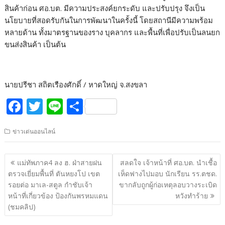
สินค้าก่อน ศอ.บต. มีความประสงค์ยกระดับ และปรับปรุง จึงเป็น
นโยบายที่สอดรับกันในการพัฒนาในครั้งนี้ โดยสถานีมีความพร้อม
หลายด้าน ทั้งมาตรฐานของราง บุคลากร และพื้นที่เพื่อปรับเป็นลนยก
ขนส่งสินค้า เป็นต้น
นายปรีชา สถิตเรืองศักดิ์ / หาดใหญ่ จ.สงขลา
F
T
Li
S
ac
w
n
h
ข่าวเด่นออนไลน์
e
itt
e
ar
b
er
e
แนะแนว
แม่ทัพภาค4 ลง ฮ. ฝ่าสายฝน
สลดใจ เจ้าหน้าที่ ศอ.บต. นำเชื้อ
o
เรื่อง
ตรวจเยี่ยมพื้นที่ ตันหยงโป เขต
เห็ดฟางไปมอบ นักเรียน รร.ตชด.
o
รอยต่อ มาเล-สตูล กำชับเจ้า
ขากลับถูกผู้ก่อเหตุลอบวางระเบิด
หน้าที่เกี่ยวข้อง ป้องกันพรหมแดน
หวังทำร้าย
k
(ชมคลิป)