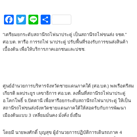
F
T
Li
S
ac
w
n
h
“เตรียมยกระดับสถานีรถไฟนาประดู่ เป็นสถานีรถไฟขนส่ง จชต.”
e
itt
e
ar
ศอ.บต. หารือ การรถไฟ นาประดู่ ปรับพื้นที่รองรับการขนส่งสินค้า
b
er
e
เบื้องต้น เพื่อให้บริการภาคเอกชนและปชช.
o
o
k
ศูนย์อำนวยการบริหารจังหวัดชายแดนภาคใต้ (ศอ.บต.) พลเรือตรีสม
เกียรติ ผลประยูร เลขาธิการ ศอ.บต. ลงพื้นที่สถานีรถไฟนาประดู่
อ.โคกโพธิ์ จ.ปัตตานี เพื่อหารือยกระดับสถานีรถไฟนาประดู่ ให้เป็น
สถานีรถไฟขนส่งจังหวัดชายแดนภาคใต้ให้สอดรับกับการพัฒนา
เมืองต้นแบบ 3 เหลี่ยมมั่นคง มั่งคั่ง ยั่งยืน
โดยมี นายพงศักดิ์ บุญสุข ผู้อำนวยการปฏิบัติการเดินรถภาค 4