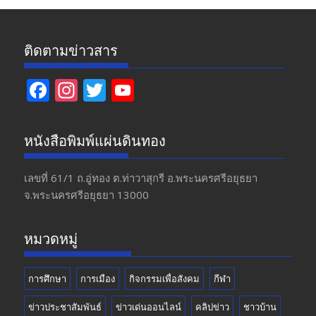
ติดตามข่าวสาร
F
In
T
Y
ac
st
w
o
e
a
itt
u
หนังสือพิมพ์แผ่นดินทอง
b
gr
er
T
o
a
u
เลขที่ 61/1 ถ.อู่ทอง​ ต.​ท่าวาสุกรี​ อ.พระนครศรีอยุธยา​
จ.พระนครศรีอยุธยา 13000
o
m
b
k
e
หมวดหมู่
การศึกษา
การเมือง
กิจกรรมเพื่อสังคม
กีฬา
ข่าวประชาสัมพันธ์
ข่าวเด่นออนไลน์
คลิปข่าว
ชาวบ้าน