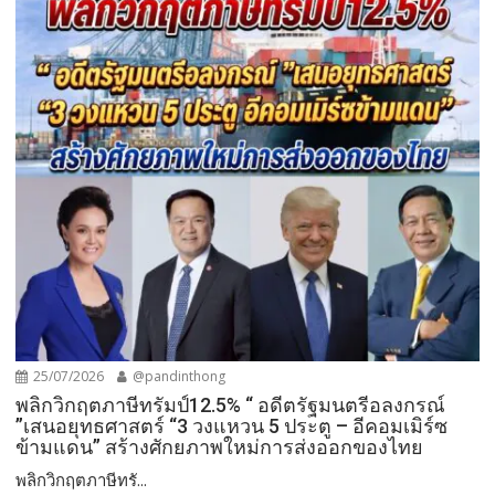
25/07/2026
@pandinthong
พลิกวิกฤตภาษีทรัมป์12.5% “ อดีตรัฐมนตรีอลงกรณ์
”เสนอยุทธศาสตร์ “3 วงแหวน 5 ประตู – อีคอมเมิร์ซ
ข้ามแดน” สร้างศักยภาพใหม่การส่งออกของไทย
พลิกวิกฤตภาษีทรั...