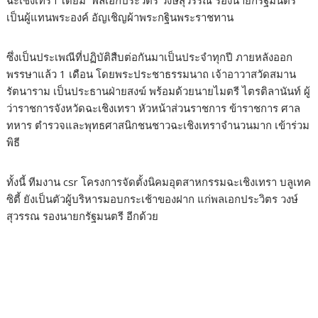
ฉะเชิงเทรา โดยมี พลเอกประวิตร วงษ์สุวรรณ รองนายกรัฐมนตรี
เป็นผู้แทนพระองค์ อัญเชิญผ้าพระกฐินพระราชทาน
ซึ่งเป็นประเพณีที่ปฏิบัติสืบต่อกันมาเป็นประจำทุกปี ภายหลังออก
พรรษาแล้ว 1 เดือน โดยพระประชาธรรมนาถ เจ้าอาวาสวัดสมาน
รัตนาราม เป็นประธานฝ่ายสงฆ์ พร้อมด้วยนายไมตรี ไตรติลานันท์ ผู้
ว่าราชการจังหวัดฉะเชิงเทรา หัวหน้าส่วนราชการ ข้าราชการ ศาล
ทหาร ตำรวจและพุทธศาสนิกชนชาวฉะเชิงเทราจำนวนมาก เข้าร่วม
พิธี
ทั้งนี้ ทีมงาน csr โครงการจัดตั้งนิคมอุตสาหกรรมฉะเชิงเทรา บลูเทค
ซิตี้ ยังเป็นตัวผู้บริหารมอบกระเช้าของฝาก แก่พลเอกประวิตร วงษ์
สุวรรณ รองนายกรัฐมนตรี อีกด้วย