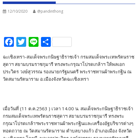
12/10/2020
@pandinthong
F
T
Li
S
ac
w
n
h
ฉะเชิงเทรา-สมเด็จพระกนิษฐาธิราชเจ้า กรมสมเด็จพระเทพรัตนราช
e
itt
e
ar
สุดาฯ สยามบรมราชกุมารี ทรงพระกรุณาโปรดเกล้าฯ ให้พลเอก
b
er
e
ประวิตร วงษ์สุวรรณ รองนายกรัฐมนตรี พระราชทานผ้าพระกฐิน ณ
o
วัดสมานรัตนาราม อ.เมืองจังหวัดฉะเชิงเทรา
o
k
เมื่อวันที่ (11 ต.ค.2563 ) เวลา 14.00 น. สมเด็จพระกนิษฐาธิราชเจ้า
กรมสมเด็จพระเทพรัตนราชสุดาฯ สยามบรมราชกุมารี ทรงพระ
กรุณาโปรดเกล้าฯพระราชทานผ้าพระกฐินและเครื่องอัฐบริขารต่างๆ
ทอดถวาย ณ วัดสมานรัตนาราม ตำบลบางแก้ว อำเภอเมือง จังหวัด