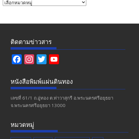
หัวข้อ
ข่าว
ติดตามข่าวสาร
F
In
T
Y
ac
st
w
o
e
a
itt
u
หนังสือพิมพ์แผ่นดินทอง
b
gr
er
T
o
a
u
เลขที่ 61/1 ถ.อู่ทอง​ ต.​ท่าวาสุกรี​ อ.พระนครศรีอยุธยา​
จ.พระนครศรีอยุธยา 13000
o
m
b
k
e
หมวดหมู่