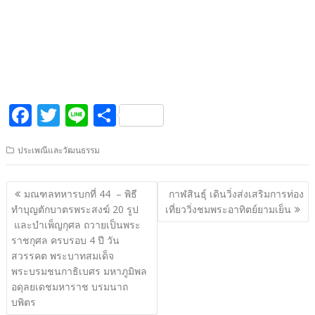
F
T
Li
S
ac
w
n
h
ประเพณีและวัฒนธรรม
e
itt
e
ar
b
er
e
แนะแนว
มณฑลทหารบกที่ 44 – พิธี
กาฬสินธุ์ เดินวิ่งส่งเสริมการท่อง
o
เรื่อง
ทำบุญตักบาตรพระสงฆ์ 20 รูป
เที่ยววิ่งชมพระอาทิตย์ยามเย็น
o
และบำเพ็ญกุศล ถวายเป็นพระ
ราชกุศล ครบรอบ 4 ปี วัน
k
สวรรคต พระบาทสมเด็จ
พระบรมชนกาธิเบศร มหาภูมิพล
อดุลยเดชมหาราช บรมนาถ
บพิตร