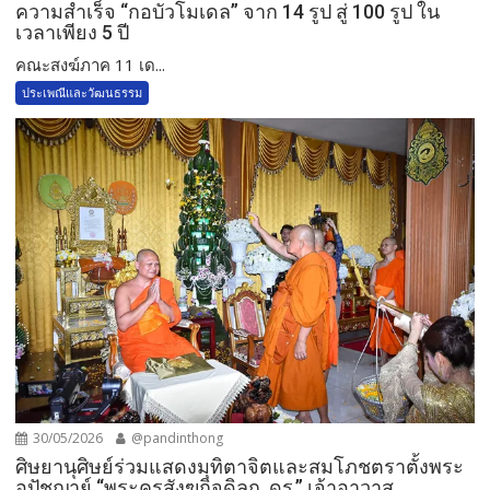
ความสำเร็จ “กอบัวโมเดล” จาก 14 รูป สู่ 100 รูป ใน
เวลาเพียง 5 ปี
คณะสงฆ์ภาค 11 เด...
ประเพณีและวัฒนธรรม
30/05/2026
@pandinthong
ศิษยานุศิษย์ร่วมแสดงมุทิตาจิตและสมโภชตราตั้งพระ
อุปัชฌาย์ “พระครูสังฆกิจดิลก, ดร.” เจ้าอาวาส