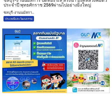
ชลบุรี-งานนมัสการ ปิดทอง แห่ สรงน้ำ องค์หลวงพ่อติ้ว
ประจำปี พุทธศักราช 2569ผ่านไปอย่างยิ่งใหญ่
ชลบุรี-งานนมัสกา...
ประเพณีและวัฒนธรรม