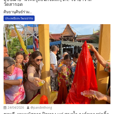
วัดสารอด
ศิษยานุศิษย์ร่วม...
ประเพณีและวัฒนธรรม
24/04/2026
@pandinthong