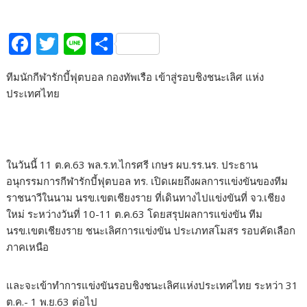
F
T
Li
S
ac
w
n
h
ทีมนักกีฬารักบี้ฟุตบอล กองทัพเรือ เข้าสู่รอบชิงชนะเลิศ แห่ง
e
itt
e
ar
ประเทศไทย
b
er
e
o
o
ในวันนี้ 11 ต.ค.63 พล.ร.ท.ไกรศรี เกษร ผบ.รร.นร. ประธาน
k
อนุกรรมการกีฬารักบี้ฟุตบอล ทร. เปิดเผยถึงผลการแข่งขันของทีม
ราชนาวีในนาม นรข.เขตเชียงราย ที่เดินทางไปแข่งขันที่ จว.เชียง
ใหม่ ระหว่างวันที่ 10-11 ต.ค.63 โดยสรุปผลการแข่งขัน ทีม
นรข.เขตเชียงราย ชนะเลิศการแข่งขัน ประเภทสโมสร รอบคัดเลือก
ภาคเหนือ
และจะเข้าทำการแข่งขันรอบชิงชนะเลิศแห่งประเทศไทย ระหว่า 31
ต.ค.- 1 พ.ย.63 ต่อไป