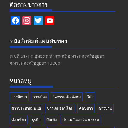
ติดตามข่าวสาร
F
In
T
Y
ac
st
w
o
e
a
itt
u
หนังสือพิมพ์แผ่นดินทอง
b
gr
er
T
o
a
u
เลขที่ 61/1 ถ.อู่ทอง​ ต.​ท่าวาสุกรี​ อ.พระนครศรีอยุธยา​
จ.พระนครศรีอยุธยา 13000
o
m
b
k
e
หมวดหมู่
การศึกษา
การเมือง
กิจกรรมเพื่อสังคม
กีฬา
ข่าวประชาสัมพันธ์
ข่าวเด่นออนไลน์
คลิปข่าว
ชาวบ้าน
ท่องเที่ยว
ธุรกิจ
บันเทิง
ประเพณีและวัฒนธรรม