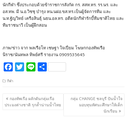
นักกีฬา ซึ่งประกอบด้วยข้าราชการสังกัด กร. สสท.ทร. รร.นร. และ
อส.ทพ. มี น.อ.วิชชุ บำรุง หน.นฝอ.ขส.ทร.เป็นผู้จัดการทีม และ
น.ท.ฐัญวิทย์ เครือสินธ์ุ นธน.อล.ทร. อดีตนักกีฬารักบี้ทีมชาติไทย และ
ทีมราชนาวี เป็นผู้ฝึกสอน
ภาพ/ข่าว จาก พลเรือโท เชษฐา ใจเปี่ยม โฆษกกองทัพเรือ
นิราช/นันทพล ทิพย์ศรี รายงาน 0909535645
F
T
Li
S
ac
w
n
h
กีฬา
e
itt
e
ar
b
er
e
แนะแนว
กองทัพเรือ ผลักดันกลุ่มเรือ
กลุ่ม CHANGE ชลบุรี ปันน้ำใจ
o
เรื่อง
ประมงต่างชาติ รุกล้ำน่านน้ำไทย
มอบทุนทัศนะศึกษาให้เด็ก
o
นักเรียน
k