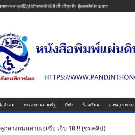
บทความการปฏิรูปประเทศ ”7 สิงหา วันรพี“ อุดมคตินักกฎหมายภายใต้วิกฤติ
ื่อสังคม
หน่วยงานภาครัฐ
กีฬา
ร้องเรียน
อาชญากรรม
นคูกลางถนนสายเอเชีย เจ็บ 18 !! (ชมคลิป)