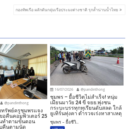
กองทัพเรือ ผลักดันกลุ่มเรือประมงต่างชาติ รุกล้ำน่านน้ำไทย
16/07/2026
@pandinthong
ชุมพร – ยื้อชีวิตไม่สำเร็จ! หนุ่ม
เมียนมาวัย 24 ขี่ จยย.พุ่งชน
@pandinthong
กระบะบรรทุกทุเรียนดับสลด ใกล้
ทรัพย์ครูชุมพรแจง
ยูเทิร์นทุ่งคา ตำรวจเร่งหาสาเหตุ
คขอคืนคอมพิวเตอร์ 25
ยันทำตามขั้นตอน
ชุมพร – ยื้อชีวิ...
บคืนตามนัด