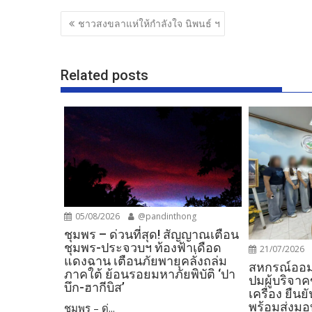
b
er
e
แนะแนว
ชาวสงขลาแห่ให้กำลังใจ นิพนธ์ ฯ
o
เรื่อง
o
k
Related posts
05/08/2026
@pandinthong
ชุมพร – ด่วนที่สุด! สัญญาณเตือน
ชุมพร-ประจวบฯ ท้องฟ้าเดือด
21/07/2026
แดงฉาน เตือนภัยพายุคลั่งถล่ม
สหกรณ์ออม
ภาคใต้ ย้อนรอยมหาภัยพิบัติ ‘ปา
ปมผู้บริจา
บึก-ฮากีบิส’
เครื่อง ยืน
พร้อมส่งมอ
ชุมพร – ด่...