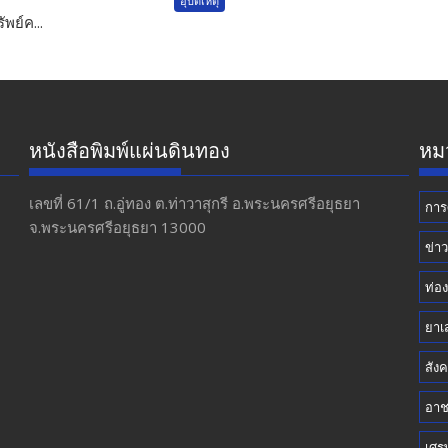
อุบัติเหตุ
พย์ค...
หนังสือพิมพ์แผ่นดินทอง
หมว
เลขที่ 61/1 ถ.อู่ทอง​ ต.​ท่าวาสุกรี​ อ.พระนครศรีอยุธยา​
การ
จ.พระนครศรีอยุธยา 13000
ข่า
ท่อง
ยาเ
สัง
อา
เศร