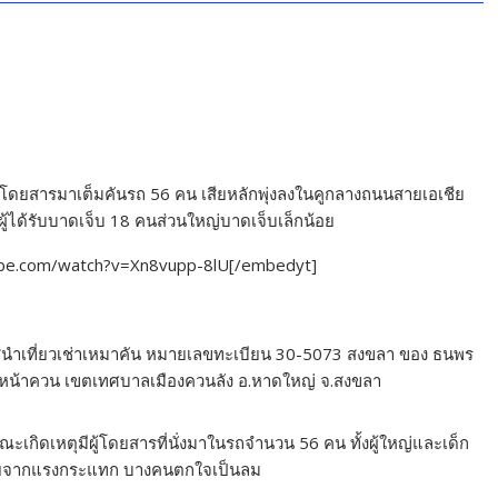
กผู้โดยสารมาเต็มคันรถ 56 คน เสียหลักพุ่งลงในคูกลางถนนสายเอเชีย
ผู้ได้รับบาดเจ็บ 18 คนส่วนใหญ่บาดเจ็บเล็กน้อย
ube.com/watch?v=Xn8vupp-8lU[/embedyt]
ตุรถบัสนำเที่ยวเช่าเหมาคัน หมายเลขทะเบียน 30-5073 สงขลา ของ ธนพร
่บ้านหน้าควน เขตเทศบาลเมืองควนลัง อ.หาดใหญ่ จ.สงขลา
กิดเหตุมีผู้โดยสารที่นั่งมาในรถจำนวน 56 คน ทั้งผู้ใหญ่และเด็ก
งกายจากแรงกระแทก บางคนตกใจเป็นลม