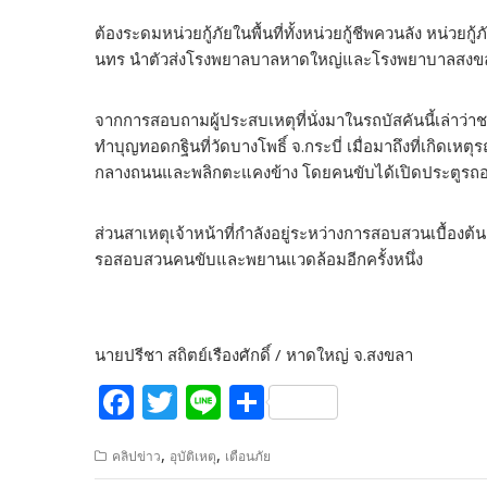
ต้องระดมหน่วยกู้ภัยในพื้นที่ทั้งหน่วยกู้ชีพควนลัง หน่วยก
นทร นำตัวส่งโรงพยาลบาลหาดใหญ่และโรงพยาบาลสงขลานค
จากการสอบถามผู้ประสบเหตุที่นั่งมาในรถบัสคันนี้เล่าว่า
ทำบุญทอดกฐินที่วัดบางโพธิ์ จ.กระบี่ เมื่อมาถึงที่เกิ
กลางถนนและพลิกตะแคงข้าง โดยคนขับได้เปิดประตูรถอ
ส่วนสาเหตุเจ้าหน้าที่กำลังอยู่ระหว่างการสอบสวนเบื้อง
รอสอบสวนคนขับและพยานแวดล้อมอีกครั้งหนึ่ง
นายปรีชา สถิตย์เรืองศักดิ์ / หาดใหญ่ จ.สงขลา
F
T
Li
S
ac
w
n
h
,
,
คลิปข่าว
อุบัติเหตุ
เตือนภัย
e
itt
e
ar