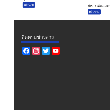
เตือนภัย
สหกรณ์ออมทรั
คลิปข่าว
ติดตามข่าวสาร
F
In
T
Y
ac
st
w
o
e
a
itt
u
b
gr
er
T
o
a
u
o
m
b
k
e