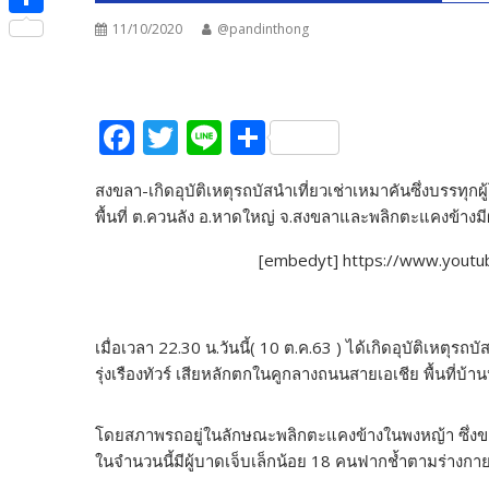
e
i
i
S
11/10/2020
@pandinthong
b
t
n
h
o
t
e
a
o
e
F
T
Li
S
r
k
r
ac
w
n
h
e
สงขลา-เกิดอุบัติเหตุรถบัสนำเที่ยวเช่าเหมาคันซึ่งบรรทุ
e
itt
e
ar
พื้นที่ ต.ควนลัง อ.หาดใหญ่ จ.สงขลาและพลิกตะแคงข้างมี
b
er
e
[embedyt] https://www.yout
o
o
k
เมื่อเวลา 22.30 น.วันนี้( 10 ต.ค.63 ) ได้เกิดอุบัติเห
รุ่งเรืองทัวร์ เสียหลักตกในคูกลางถนนสายเอเชีย พื้นที
โดยสภาพรถอยู่ในลักษณะพลิกตะแคงข้างในพงหญ้า ซึ่งขณะเ
ในจำนวนนี้มีผู้บาดเจ็บเล็กน้อย 18 คนฟากช้ำตามร่า