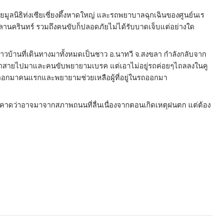
ู้ภัยมูลนิธิท่งเซียเซี่ยงตึ้งหาดใหญ่ และรถพยาบาลฉุกเฉินของศูนย์นเร
รินทร์ รวมถึงคนขับก็ปลอดภัยไม่ได้รับบาดเจ็บแต่อย่างใด
ชาวบ้านที่เดินทางมาทั้งหมดเป็นชาว อ.นาทวี จ.สงขลา กำลังกลับจาก
ดเหตุรถสายไปมาและคนขับพยายามเบรค แต่เอาไม่อยู่รถค่อยๆไถลลงในคู
อกมาคนแรกและพยายามช่วยเหลือผู้ที่อยู่ในรถออกมา
ต้นคาดว่าอาจมาจากสภาพถนนที่ลื่นเนื่องจากตอนเกิดเหตุฝนตก แต่ต้อง