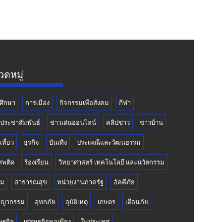
ดหมู่
ศึกษา
การเมือง
กิจกรรมเพื่อสังคม
กีฬา
วประชาสัมพันธ์
ข่าวเด่นออนไลน์
คลิปข่าว
ชาวบ้าน
เที่ยว
ธุรกิจ
บันเทิง
ประเพณีและวัฒนธรรม
สพติด
ร้องเรียน
วิทยาศาสตร์ เทคโนโลยี และนวัตกรรม
คม
สาธารณสุข
หน่วยงานภาครัฐ
อัคคีภัย
ชญากรรม
อุทกภัย
อุบัติเหตุ
เกษตร
เตือนภัย
ษฐกิจ
เศรษฐกิจพอเพียง
ในประเทศ