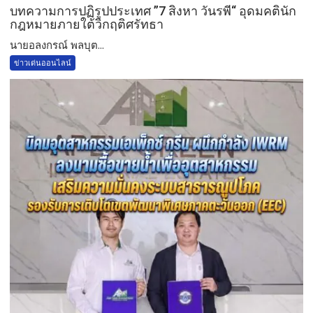
บทความการปฏิรูปประเทศ ”7 สิงหา วันรพี“ อุดมคตินัก
กฎหมายภายใต้วิกฤติศรัทธา
นายอลงกรณ์ พลบุต...
ข่าวเด่นออนไลน์