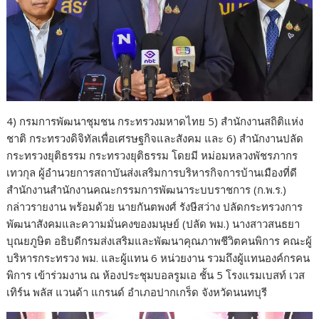
4) กรมการพัฒนาชุมชน กระทรวงมหาดไทย 5) สำนักงานสถิติแห่ง
ชาติ กระทรวงดิจิทัลเพื่อเศรษฐกิจและสังคม และ 6) สำนักงานปลัด
กระทรวงยุติธรรม กระทรวงยุติธรรม โดยมี หม่อมหลวงพัชรภากร
เทวกุล ผู้อำนวยการสถาบันส่งเสริมการบริหารกิจการบ้านเมืองที่ดี
สำนักงานสำนักงานคณะกรรมการพัฒนาระบบราชการ (ก.พ.ร.)
กล่าวรายงาน พร้อมด้วย นายกันตพงศ์ รังษีสว่าง ปลัดกระทรวงการ
พัฒนาสังคมและความมั่นคงของมนุษย์ (ปลัด พม.) นางสาวสนธยา
บุณยภูษิต อธิบดีกรมส่งเสริมและพัฒนาคุณภาพชีวิตคนพิการ คณะผู้
บริหารกระทรวง พม. และผู้แทน 6 หน่วยงาน รวมถึงผู้แทนองค์กรคน
พิการ เข้าร่วมงาน ณ ห้องประชุมบอลรูมเอ ชั้น 5 โรงแรมเบสท์ เวส
เทิร์น พลัส แวนด้า แกรนด์ อำเภอปากเกร็ด จังหวัดนนทบุรี