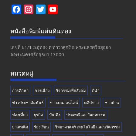
F
In
T
Y
ac
st
w
o
e
a
itt
u
หนังสือพิมพ์แผ่นดินทอง
b
gr
er
T
o
a
u
เลขที่ 61/1 ถ.อู่ทอง​ ต.​ท่าวาสุกรี​ อ.พระนครศรีอยุธยา​
จ.พระนครศรีอยุธยา 13000
o
m
b
k
e
หมวดหมู่
การศึกษา
การเมือง
กิจกรรมเพื่อสังคม
กีฬา
ข่าวประชาสัมพันธ์
ข่าวเด่นออนไลน์
คลิปข่าว
ชาวบ้าน
ท่องเที่ยว
ธุรกิจ
บันเทิง
ประเพณีและวัฒนธรรม
ยาเสพติด
ร้องเรียน
วิทยาศาสตร์ เทคโนโลยี และนวัตกรรม