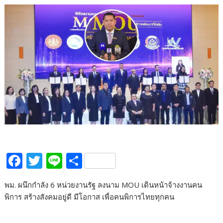
F
T
Li
S
ac
w
n
h
พม. ผนึกกำลัง 6 หน่วยงานรัฐ ลงนาม MOU เดินหน้าจ้างงานคน
e
itt
e
ar
พิการ สร้างสังคมอยู่ดี มีโอกาส เพื่อคนพิการไทยทุกคน
b
er
e