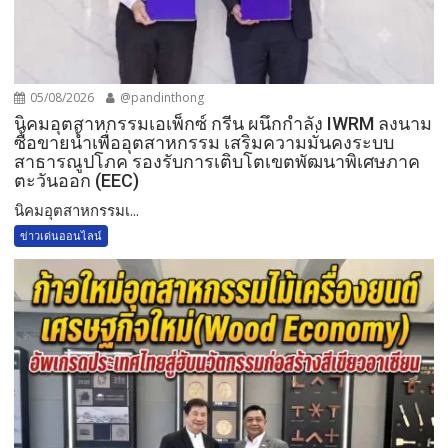
05/08/2026
@pandinthong
​นิคมอุตสาหกรรมเอเพ็กซ์ กรีน ผนึกกำลัง IWRM ลงนาม
ซื้อขายน้ำเพื่ออุตสาหกรรม เสริมความมั่นคงระบบ
สาธารณูปโภค รองรับการเติบโตเขตพัฒนาพิเศษภาค
ตะวันออก (EEC)
​นิคมอุตสาหกรรมเ...
ข่าวเด่นออนไลน์