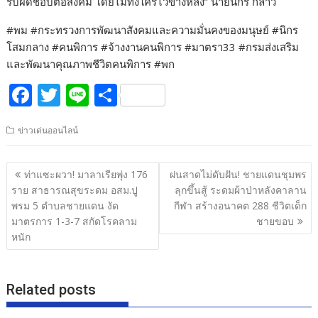
รับผิดชอบต่อสังคม โดยไม่ทิ้งใครไว้ข้างหลัง” นายนิกร กล่าว
#พม #กระทรวงการพัฒนาสังคมและความมั่นคงของมนุษย์ #นิกร
โสมกลาง #คนพิการ #จ้างงานคนพิการ #มาตรา33 #กรมส่งเสริม
และพัฒนาคุณภาพชีวิตคนพิการ #พก
F
T
Li
S
ac
w
n
h
ข่าวเด่นออนไลน์
e
itt
e
ar
b
er
e
แนะแนว
ท่าแซะผวา! มาลาเรียพุ่ง 176
ฝนสาดไม่ดับฝัน! ชายแดนชุมพร
o
เรื่อง
ราย สาธารณสุขระดม อสม.ปู
ลุกขึ้นสู้ ระดมผ้าป่าหลังคาลาน
o
พรม 5 ตำบลชายแดน งัด
กีฬา สร้างอนาคต 288 ชีวิตเด็ก
มาตรการ 1-3-7 สกัดโรคลาม
ชายขอบ
k
หนัก
Related posts