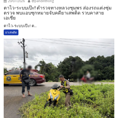
20/07/2026
@pandinthong
ตาไว-ระบบเป๊ะ! ตำรวจทางหลวงชุมพร ส่องรถแต่งซุ่ม
ตรวจ พบแอบซุกหมายจับคดียาเสพติด รวบคาสาย
เอเชีย
ตาไว-ระบบเป๊ะ! ต...
ยาเสพติด