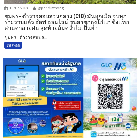
15/07/2026
@pandinthong
ชุมพร- ตำรวจสอบสวนกลาง (CIB) มันทุกเม็ด จบทุก
รายรวบแล้ว อ๊อฟ ออนไลน์ ขนยาซุกถุงโก๋แก่ ซิ่งแหก
ด่านคาสายฝน สุดท้ายล้มคว่ำไม่เป็นท่า
ชุมพร- ตำรวจสอบส...
ยาเสพติด