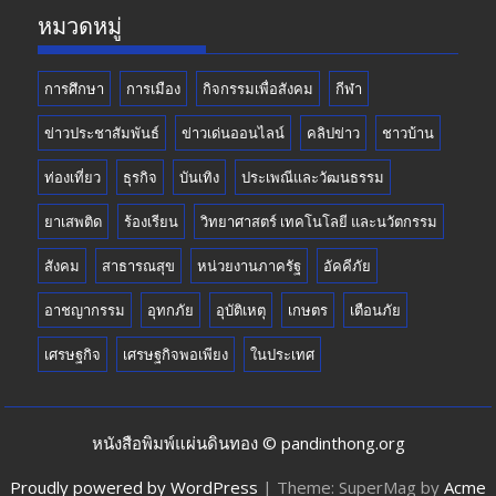
k
e
หมวดหมู่
การศึกษา
การเมือง
กิจกรรมเพื่อสังคม
กีฬา
ข่าวประชาสัมพันธ์
ข่าวเด่นออนไลน์
คลิปข่าว
ชาวบ้าน
ท่องเที่ยว
ธุรกิจ
บันเทิง
ประเพณีและวัฒนธรรม
ยาเสพติด
ร้องเรียน
วิทยาศาสตร์ เทคโนโลยี และนวัตกรรม
สังคม
สาธารณสุข
หน่วยงานภาครัฐ
อัคคีภัย
อาชญากรรม
อุทกภัย
อุบัติเหตุ
เกษตร
เตือนภัย
เศรษฐกิจ
เศรษฐกิจพอเพียง
ในประเทศ
หนังสือพิมพ์แผ่นดินทอง © pandinthong.org
Proudly powered by WordPress
|
Theme: SuperMag by
Acme