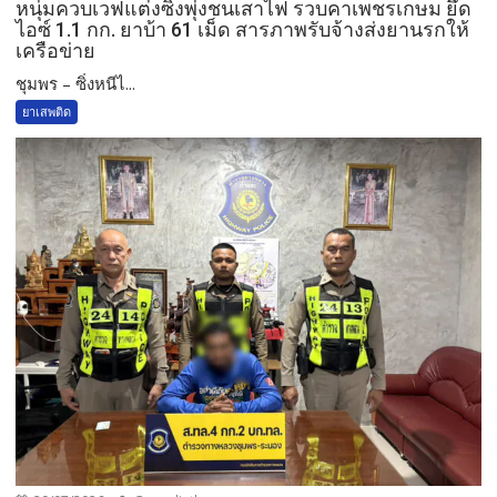
หนุ่มควบเวฟแต่งซิ่งพุ่งชนเสาไฟ รวบคาเพชรเกษม ยึด
ไอซ์ 1.1 กก. ยาบ้า 61 เม็ด สารภาพรับจ้างส่งยานรกให้
เครือข่าย
ชุมพร – ซิ่งหนีไ...
ยาเสพติด