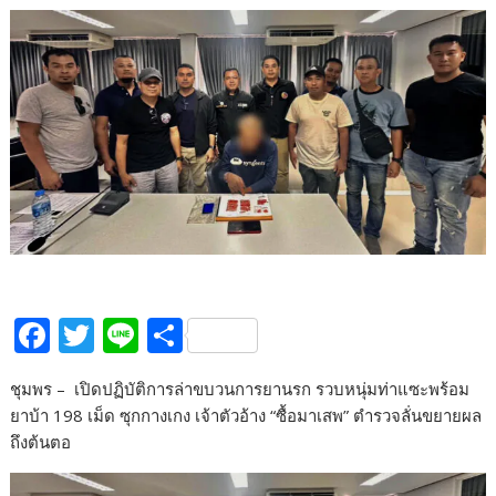
F
T
Li
S
ac
w
n
h
ชุมพร – เปิดปฏิบัติการล่าขบวนการยานรก รวบหนุ่มท่าแซะพร้อม
e
itt
e
ar
ยาบ้า 198 เม็ด ซุกกางเกง เจ้าตัวอ้าง “ซื้อมาเสพ” ตำรวจลั่นขยายผล
b
er
e
ถึงต้นตอ
o