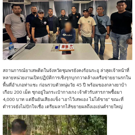
o
k
สถานการณ์ยาเสพติดในจังหวัดชุมพรยังคงร้อนระอุ ล่าสุดเจ้าหน้าที่
หลายหน่วยงานเปิดปฏิบัติการเชิงรุกบุกกวาดล้างเครือข่ายยานรกใน
พื้นที่อำเภอท่าแซะ ก่อนรวบตัวหนุ่มวัย 45 ปี พร้อมของกลางยาบ้า
เกือบ 200 เม็ด ซุกอยู่ในกระเป๋ากางเกง เจ้าตัวรับสารภาพซื้อมา
4,000 บาท แต่ยืนยันเสียงแข็ง “เอาไว้เสพเอง ไม่ได้ขาย” ขณะที่
ตำรวจยังไม่ปักใจเชื่อ เตรียมลากไส้ขยายผลถึงเอเย่นต์รายใหญ่