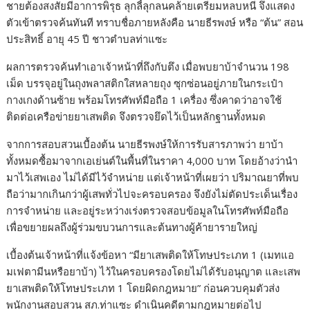
ชายต้องสงสัยมีอาการพิรุธ ลุกลี้ลุกลนคล้ายเตรียมหลบหนี จึงแสดง
ตัวเข้าตรวจค้นทันที ทราบชื่อภายหลังคือ นายธีรพงษ์ หรือ “ต้น” สอน
ประสิทธิ์ อายุ 45 ปี ชาวตำบลท่าแซะ
ผลการตรวจค้นทำเอาเจ้าหน้าที่ถึงกับตึง เมื่อพบยาบ้าจำนวน 198
เม็ด บรรจุอยู่ในถุงพลาสติกใสหลายถุง ซุกซ่อนอยู่ภายในกระเป๋า
กางเกงด้านซ้าย พร้อมโทรศัพท์มือถือ 1 เครื่อง ซึ่งคาดว่าอาจใช้
ติดต่อเครือข่ายยาเสพติด จึงตรวจยึดไว้เป็นหลักฐานทั้งหมด
จากการสอบสวนเบื้องต้น นายธีรพงษ์ให้การรับสารภาพว่า ยาบ้า
ทั้งหมดซื้อมาจากเอเย่นต์ในพื้นที่ในราคา 4,000 บาท โดยอ้างว่านำ
มาไว้เสพเอง ไม่ได้มีไว้จำหน่าย แต่เจ้าหน้าที่เผยว่า ปริมาณยาที่พบ
ถือว่ามากเกินกว่าผู้เสพทั่วไปจะครอบครอง จึงยังไม่ตัดประเด็นเรื่อง
การจำหน่าย และอยู่ระหว่างเร่งตรวจสอบข้อมูลในโทรศัพท์มือถือ
เพื่อขยายผลถึงผู้ร่วมขบวนการและต้นทางผู้ค้ายารายใหญ่
เบื้องต้นเจ้าหน้าที่แจ้งข้อหา “มียาเสพติดให้โทษประเภท 1 (เมทแอ
มเฟตามีนหรือยาบ้า) ไว้ในครอบครองโดยไม่ได้รับอนุญาต และเสพ
ยาเสพติดให้โทษประเภท 1 โดยผิดกฎหมาย” ก่อนควบคุมตัวส่ง
พนักงานสอบสวน สภ.ท่าแซะ ดำเนินคดีตามกฎหมายต่อไป