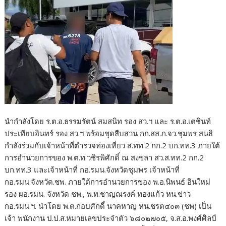
นำกำลังโดย ร.ต.อ.ธรรมรัตน์ สมสนิท รอง สว.ฯ และ ร.ต.อ.เตชินท์
ประเทียบอินทร์ รอง สว.ฯ พร้อมชุดสืบสวน กก.สส.ภ.จว.ชุมพร สนธิ
กำลังร่วมกับเจ้าหน้าที่ตำรวจท่องเที่ยว ส.ทท.2 กก.2 บก.ทท.3 ภายใต้
การอำนวยการของ พ.ต.ท.วชิรพิศักดิ์ ณ สงขลา สว.ส.ทท.2 กก.2
บก.ทท.3 และเจ้าหน้าที่ กอ.รมน.จังหวัดชุมพร เจ้าหน้าที่
กอ.รมน.จังหวัด.ชพ. ภายใต้การอำนวยการของ พ.อ.นิพนธ์ อินใหม่
รอง ผอ.รมน. จังหวัด ชพ., พ.ท.ชาญณรงค์ ทองแก้ว หน.ข่าว
กอ.รมน.ฯ. นำโดย พ.ต.กอบศักดิ์ นาคหาญ หน.ชรต๔๐๓ (ชพ) เป็น
เจ้า พนักงาน ป.ป.ส.หมายเลขประจำตัว ๖๘๐๒๗๐๕, จ.ส.อ.พงศ์ศิลป์