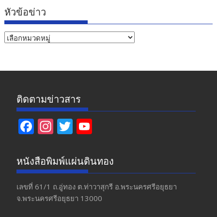
หัวข้อข่าว
หัวข้อ
ข่าว
ติดตามข่าวสาร
F
In
T
Y
ac
st
w
o
e
a
itt
u
หนังสือพิมพ์แผ่นดินทอง
b
gr
er
T
o
a
u
เลขที่ 61/1 ถ.อู่ทอง​ ต.​ท่าวาสุกรี​ อ.พระนครศรีอยุธยา​
จ.พระนครศรีอยุธยา 13000
o
m
b