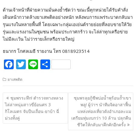
ด้านเจ้าหน้าที่ฝ่ายความมั่นคงย้ำชัดว่า ขณะนี้ทุกหน่วยได้รับคำสั่ง
เดินหน้ากวาดล้างยาเสพติดอย่างหนัก หลังพบการแพร่ระบาดกลับมา
รุนแรงในหลายพื้นที่ โดยเฉพาะกลุ่มเอเย่นต์รายย่อยที่ลอบขายให้วัย
รุ่นและแรงงานในชุมชน พร้อมประกาศกร้าว จะไล่ล่าทุกเครือข่าย
ไม่มีละเว้น ไม่ว่ารายเล็กหรือรายใหญ่
ธนากร โกศลเมธี รายงาน โทร 0818923514
F
T
Li
S
ac
w
n
h
ยาเสพติด
e
itt
e
ar
b
er
e
แนะแนว
ชุมพรระทึก! ตำรวจทางหลวง
ชุมพรลุยกู้ชีพบ่อน้ำพุร้อนถ้ำเขา
o
เรื่อง
ไล่ล่าหนุ่มสาวขี่ย้อนศร 3
พลู! ผู้ว่าฯ นำทีมจิตอาสาฟื้น
o
กิโลเมตร จับปืนเถื่อน-ยาบ้า ฉี่
แหล่งท่องเที่ยวดังอำเภอละแม
ม่วงทั้งคู่
เตรียมทุ่มงบกว่า 10 ล้าน ปลุกคืน
k
ชีวิตให้กลับมาคึกคักอีกครั้ง