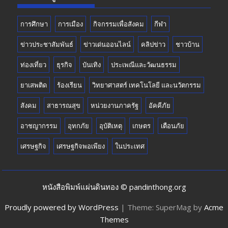
การศึกษา
การเมือง
กิจกรรมเพื่อสังคม
กีฬา
ข่าวประชาสัมพันธ์
ข่าวเด่นออนไลน์
คลิปข่าว
ชาวบ้าน
ท่องเที่ยว
ธุรกิจ
บันเทิง
ประเพณีและวัฒนธรรม
ยาเสพติด
ร้องเรียน
วิทยาศาสตร์ เทคโนโลยี และนวัตกรรม
สังคม
สาธารณสุข
หน่วยงานภาครัฐ
อัคคีภัย
อาชญากรรม
อุทกภัย
อุบัติเหตุ
เกษตร
เตือนภัย
เศรษฐกิจ
เศรษฐกิจพอเพียง
ในประเทศ
หนังสือพิมพ์แผ่นดินทอง © pandinthong.org
Proudly powered by WordPress
|
Theme: SuperMag by
Acme
Themes