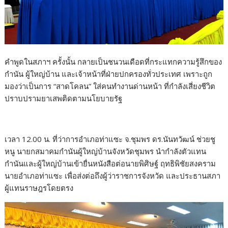
คำพูดในสภาฯ ครั้งนั้น กลายเป็นชนวนเดือดที่กระแทกความรู้สึกของ
กำนัน ผู้ใหญ่บ้าน และเจ้าหน้าที่ฝ่ายปกครองทั่วประเทศ เพราะถูก
มองว่าเป็นการ “สาดโคลน” ใส่คนทำงานด่านหน้า ที่กำลังเสี่ยงชีวิต
ปราบปรามยาเสพติดตามนโยบายรัฐ
เวลา 12.00 น. ที่ว่าการอำเภอท่าแซะ จ.ชุมพร ดร.นันทวัฒน์ ช่วยชู
หนู นายกสมาคมกำนันผู้ใหญ่บ้านจังหวัดชุมพร นำกำลังตัวแทน
กำนันและผู้ใหญ่บ้านเข้ายื่นหนังสือต่อนายพิศิษฐ์ ฤทธิพิชัยสงคราม
นายอำเภอท่าแซะ เพื่อส่งต่อถึงผู้ว่าราชการจังหวัด และประธานสภา
ผู้แทนราษฎรโดยตรง