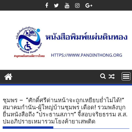
Skip
to
content
ชุมพร – “ศักดิ์ศรีด่านหน้าจะถูกเหยียบย่ำไม่ได้!”
สมาคมกำนัน-ผู้ใหญ่บ้านชุมพร เดือด! รวมพลังบุก
ยื่นหนังสือถึง “ประธานสภาฯ” จี้สอบจริยธรรม ส.ส.
ปมอภิปรายเหมารวมโยงค้ายาเสพติด