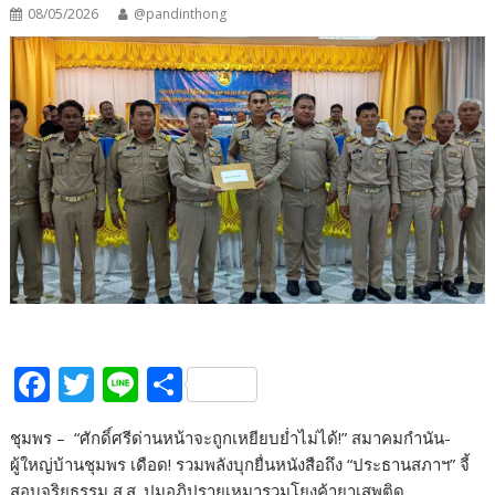
08/05/2026
@pandinthong
F
T
Li
S
ac
w
n
h
ชุมพร – “ศักดิ์ศรีด่านหน้าจะถูกเหยียบย่ำไม่ได้!” สมาคมกำนัน-
e
itt
e
ar
ผู้ใหญ่บ้านชุมพร เดือด! รวมพลังบุกยื่นหนังสือถึง “ประธานสภาฯ” จี้
b
er
e
สอบจริยธรรม ส.ส. ปมอภิปรายเหมารวมโยงค้ายาเสพติด