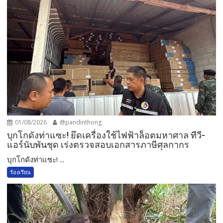
01/08/2026
@pandinthong
บุกโกดังท่าแซะ! ยึดเครื่องใช้ไฟฟ้าล็อตมหาศาล ทีวี-
แอร์นับพันชุด เร่งตรวจสอบเอกสารภาษีศุลกากร
บุกโกดังท่าแซะ! ...
ร้องเรียน