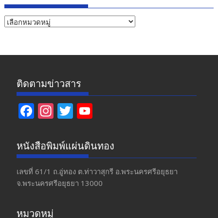
หัวข้อ
ข่าว
ติดตามข่าวสาร
F
In
T
Y
ac
st
w
o
e
a
itt
u
หนังสือพิมพ์แผ่นดินทอง
b
gr
er
T
o
a
u
เลขที่ 61/1 ถ.อู่ทอง​ ต.​ท่าวาสุกรี​ อ.พระนครศรีอยุธยา​
จ.พระนครศรีอยุธยา 13000
o
m
b
k
e
หมวดหมู่