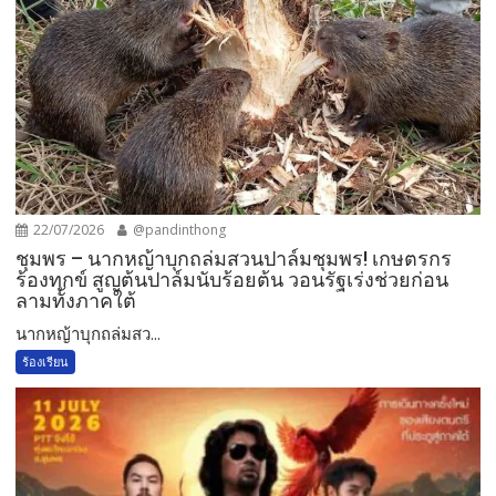
22/07/2026
@pandinthong
ชุมพร – นากหญ้าบุกถล่มสวนปาล์มชุมพร! เกษตรกร
ร้องทุกข์ สูญต้นปาล์มนับร้อยต้น วอนรัฐเร่งช่วยก่อน
ลามทั้งภาคใต้
นากหญ้าบุกถล่มสว...
ร้องเรียน