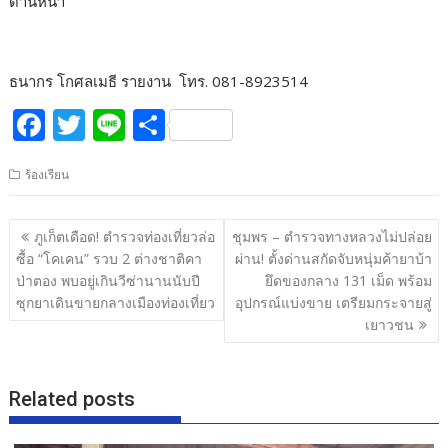
ด่านหน้า
ธนากร โกศลเมธี รายงาน โทร. 081-8923514
F
T
Li
S
ac
w
n
h
ร้องเรียน
e
itt
e
ar
b
er
e
แนะแนว
ภูเก็ตเดือด! ตำรวจท่องเที่ยวล่อ
ชุมพร – ตำรวจทางหลวงไม่ปล่อย
o
เรื่อง
ซื้อ “โคเคน” รวบ 2 ต่างชาติคา
ผ่าน! ตั้งด่านสกัดจับหนุ่มค้ายาบ้า
o
ป่าตอง พบอยู่เกินวีซ่านานนับปี
ยึดของกลาง 131 เม็ด พร้อม
ซุกยาเดินขายกลางเมืองท่องเที่ยว
อุปกรณ์แบ่งขาย เตรียมกระจายสู่
k
เยาวชน
Related posts