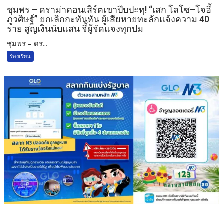
ชุมพร – ดราม่าคอนเสิร์ตเขาปีบปะทุ! “เสก โลโซ–โจอี้
ภูวศิษฐ์” ยกเลิกกะทันหัน ผู้เสียหายทะลักแจ้งความ 40
ราย สูญเงินนับแสน จี้ผู้จัดแจงทุกปม
ชุมพร – ดร...
ร้องเรียน