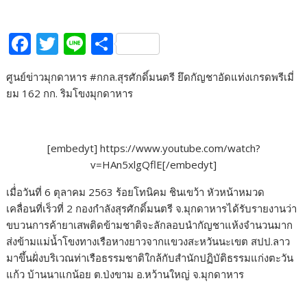
F
T
Li
S
ac
w
n
h
ศูนย์ข่าวมุกดาหาร #กกล.สุรศักดิ์มนตรี ยึดกัญชาอัดแท่งเกรดพรีเมี่
e
itt
e
ar
ยม 162 กก. ริมโขงมุกดาหาร
b
er
e
o
o
[embedyt] https://www.youtube.com/watch?
v=HAn5xlgQflE[/embedyt]
k
เมื่่อวันที่ 6 ตุลาคม 2563 ร้อยโทนิคม ชินเขว้า หัวหน้าหมวด
เคลื่อนที่เร็วที่ 2 กองกำลังสุรศักดิ์มนตรี จ.มุกดาหารได้รับรายงานว่า
ขบวนการค้ายาเสพติดข้ามชาติจะลักลอบนำกัญชาแห้งจำนวนมาก
ส่งข้ามแม่น้ำโขงทางเรือหางยาวจากแขวงสะหวันนะเขต สปป.ลาว
มาขึ้นฝั่งบริเวณท่าเรือธรรมชาติใกล้กับสำนักปฏิบัติธรรมแก่งตะวัน
แก้ว บ้านนาแกน้อย ต.ป่งขาม อ.หว้านใหญ่ จ.มุกดาหาร