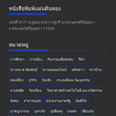
e
a
itt
u
หนังสือพิมพ์แผ่นดินทอง
b
gr
er
T
o
a
u
เลขที่ 61/1 ถ.อู่ทอง​ ต.​ท่าวาสุกรี​ อ.พระนครศรีอยุธยา​
จ.พระนครศรีอยุธยา 13000
o
m
b
k
e
หมวดหมู่
การศึกษา
การเมือง
กิจกรรมเพื่อสังคม
กีฬา
ข่าวประชาสัมพันธ์
ข่าวเด่นออนไลน์
คลิปข่าว
ชาวบ้าน
ท่องเที่ยว
ธุรกิจ
บันเทิง
ประเพณีและวัฒนธรรม
ยาเสพติด
ร้องเรียน
วิทยาศาสตร์ เทคโนโลยี และนวัตกรรม
สังคม
สาธารณสุข
หน่วยงานภาครัฐ
อัคคีภัย
อาชญากรรม
อุทกภัย
อุบัติเหตุ
เกษตร
เตือนภัย