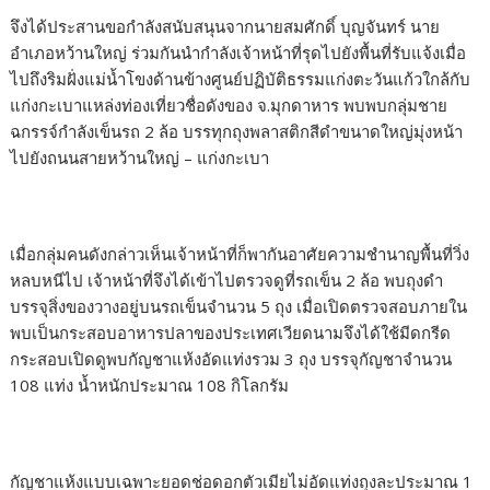
จึงได้ประสานขอกำลังสนับสนุนจากนายสมศักดิ์ บุญจันทร์ นาย
อำเภอหว้านใหญ่ ร่วมกันนำกำลังเจ้าหน้าที่รุดไปยังพื้นที่รับแจ้งเมื่อ
ไปถึงริมฝั่งแม่น้ำโขงด้านข้างศูนย์ปฏิบัติธรรมแก่งตะวันแก้วใกล้กับ
แก่งกะเบาแหล่งท่องเที่ยวชื่อดังของ จ.มุกดาหาร พบพบกลุ่มชาย
ฉกรรจ์กำลังเข็นรถ 2 ล้อ บรรทุกถุงพลาสติกสีดำขนาดใหญ่มุ่งหน้า
ไปยังถนนสายหว้านใหญ่ – แก่งกะเบา
เมื่อกลุ่มคนดังกล่าวเห็นเจ้าหน้าที่ก็พากันอาศัยความชำนาญพื้นที่วิ่ง
หลบหนีไป เจ้าหน้าที่จึงได้เข้าไปตรวจดูที่รถเข็น 2 ล้อ พบถุงดำ
บรรจุสิ่งของวางอยู่บนรถเข็นจำนวน 5 ถุง เมื่อเปิดตรวจสอบภายใน
พบเป็นกระสอบอาหารปลาของประเทศเวียดนามจึงได้ใช้มีดกรีด
กระสอบเปิดดูพบกัญชาแห้งอัดแท่งรวม 3 ถุง บรรจุกัญชาจำนวน
108 แท่ง น้ำหนักประมาณ 108 กิโลกรัม
กัญชาแห้งแบบเฉพาะยอดช่อดอกตัวเมียไม่อัดแท่งถุงละประมาณ 1