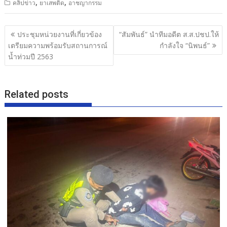
,
,
คลิปข่าว
ยาเสพติด
อาชญากรรม
e
itt
e
ar
b
er
e
แนะแนว
ประชุมหน่วยงานที่เกี่ยวข้อง
“สัมพันธ์” นำทีมอดีต ส.ส.ปชป.ให้
o
เรื่อง
เตรียมความพร้อมรับสถานการณ์
กำลังใจ “นิพนธ์”
o
น้ำท่วมปี 2563
k
Related posts