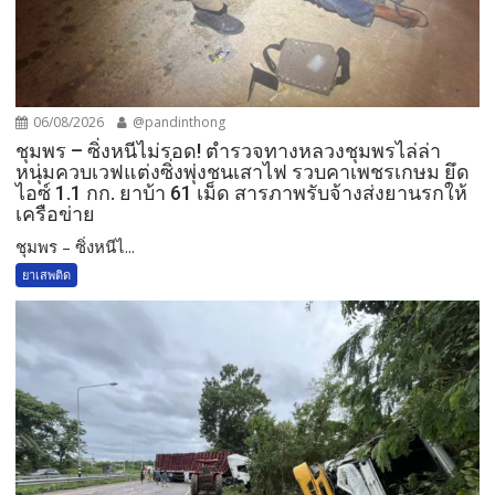
06/08/2026
@pandinthong
ชุมพร – ซิ่งหนีไม่รอด! ตำรวจทางหลวงชุมพรไล่ล่า
หนุ่มควบเวฟแต่งซิ่งพุ่งชนเสาไฟ รวบคาเพชรเกษม ยึด
ไอซ์ 1.1 กก. ยาบ้า 61 เม็ด สารภาพรับจ้างส่งยานรกให้
เครือข่าย
ชุมพร – ซิ่งหนีไ...
ยาเสพติด