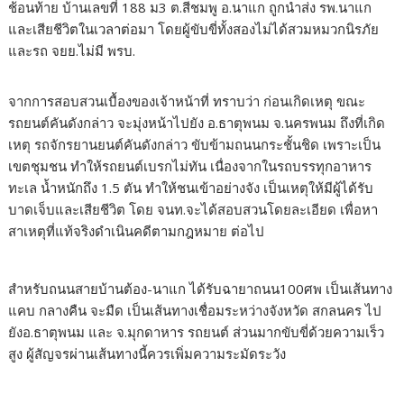
ช้อนท้าย บ้านเลขที่ 188 ม3 ต.สีชมพู อ.นาแก ถูกนำส่ง รพ.นาแก
และเสียชีวิตในเวลาต่อมา โดยผู้ขับขี่ทั้งสองไม่ได้สวมหมวกนิรภัย
และรถ จยย.ไม่มี พรบ.
จากการสอบสวนเบื้องของเจ้าหน้าที่ ทราบว่า ก่อนเกิดเหตุ ขณะ
รถยนต์คันดังกล่าว จะมุ่งหน้าไปยัง อ.ธาตุพนม จ.นครพนม ถึงที่เกิด
เหตุ รถจักรยานยนต์คันดังกล่าว ขับข้ามถนนกระชั้นชิด เพราะเป็น
เขตชุมชน ทำให้รถยนต์เบรกไม่ทัน เนื่องจากในรถบรรทุกอาหาร
ทะเล น้ำหนักถึง 1.5 ตัน ทำให้ชนเข้าอย่างจัง เป็นเหตุให้มีผู้ได้รับ
บาดเจ็บและเสียชีวิต โดย จนท.จะได้สอบสวนโดยละเอียด เพื่อหา
สาเหตุที่แท้จริงดำเนินคดีตามกฎหมาย ต่อไป
สำหรับถนนสายบ้านต้อง-นาแก ได้รับฉายาถนน100ศพ เป็นเส้นทาง
แคบ กลางคืน จะมืด เป็นเส้นทางเชื่อมระหว่างจังหวัด สกลนคร ไป
ยังอ.ธาตุพนม และ จ.มุกดาหาร รถยนต์ ส่วนมากขับขี่ด้วยความเร็ว
สูง ผู้สัญจรผ่านเส้นทางนี้ควรเพิ่มความระมัดระวัง