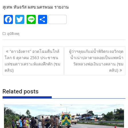
สุเทพ หันจรัส ผสข.นครพนม รายงาน
F
T
Li
S
ac
w
n
h
อุบัติเหตุ
e
itt
e
ar
b
er
e
แนะแนว
“ดาวอังคาร” อวดโฉมคืนใกล้
ผู้ว่าฯลุยแก้แม่น้ำพิจิตรเจอวิกฤต
o
เรื่อง
โลก 6 ตุลาคม 2563 ประชาชน
น้ำเน่าปลาตายลอยเป็นแพหน้า
o
แห่ชมดาวเคราะห์แดงคึกคัก (ชม
วัดหลวงพ่อเงินบางคลาน (ชม
คลิป)
คลิป)
k
Related posts