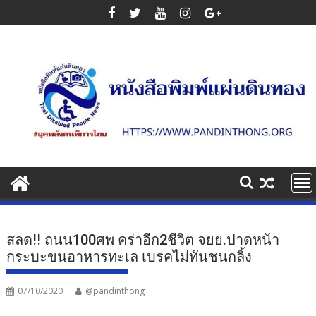
Skip
to
content
สลด!! ถนน100ศพ คร่าอีก2ชีวิต จยย.ปาดหน้า
กระบะขนอาหารทะเล เบรคไม่ทันชนกลิ้ง
07/10/2020
@pandinthong