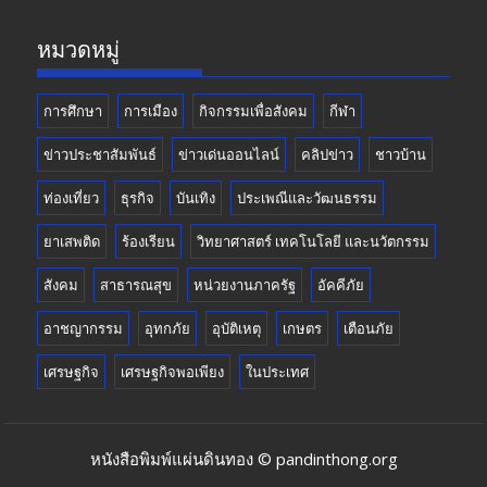
k
e
หมวดหมู่
การศึกษา
การเมือง
กิจกรรมเพื่อสังคม
กีฬา
ข่าวประชาสัมพันธ์
ข่าวเด่นออนไลน์
คลิปข่าว
ชาวบ้าน
ท่องเที่ยว
ธุรกิจ
บันเทิง
ประเพณีและวัฒนธรรม
ยาเสพติด
ร้องเรียน
วิทยาศาสตร์ เทคโนโลยี และนวัตกรรม
สังคม
สาธารณสุข
หน่วยงานภาครัฐ
อัคคีภัย
อาชญากรรม
อุทกภัย
อุบัติเหตุ
เกษตร
เตือนภัย
เศรษฐกิจ
เศรษฐกิจพอเพียง
ในประเทศ
หนังสือพิมพ์แผ่นดินทอง © pandinthong.org