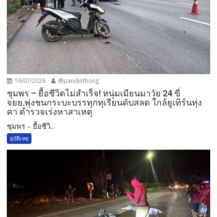
16/07/2026
@pandinthong
ชุมพร – ยื้อชีวิตไม่สำเร็จ! หนุ่มเมียนมาวัย 24 ขี่
จยย.พุ่งชนกระบะบรรทุกทุเรียนดับสลด ใกล้ยูเทิร์นทุ่ง
คา ตำรวจเร่งหาสาเหตุ
ชุมพร – ยื้อชีวิ...
อุบัติเหตุ