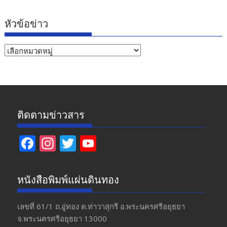
หัวข้อข่าว
หัวข้อ
ข่าว
ติดตามข่าวสาร
F
In
T
Y
ac
st
w
o
e
a
itt
u
หนังสือพิมพ์แผ่นดินทอง
b
gr
er
T
o
a
u
เลขที่ 61/1 ถ.อู่ทอง​ ต.​ท่าวาสุกรี​ อ.พระนครศรีอยุธยา​
จ.พระนครศรีอยุธยา 13000
o
m
b