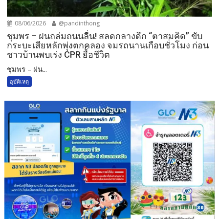
08/06/2026
@pandinthong
ชุมพร – ฝนถล่มถนนลื่น! สลดกลางดึก “ตาสมคิด” ขับ
กระบะเสียหลักพุ่งตกคลอง จมรถนานเกือบชั่วโมง ก่อน
ชาวบ้านพบเร่ง CPR ยื้อชีวิต
ชุมพร – ฝน...
อุบัติเหตุ