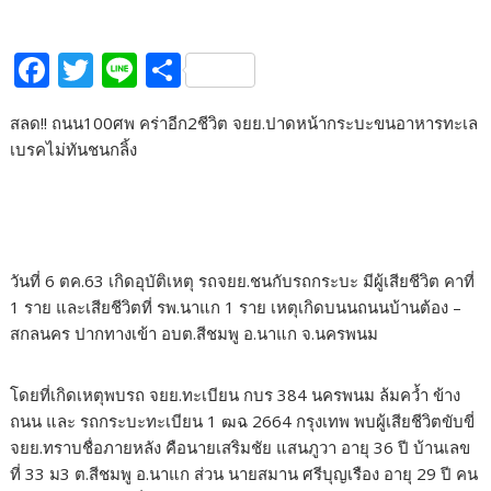
F
T
Li
S
ac
w
n
h
สลด!! ถนน100ศพ คร่าอีก2ชีวิต จยย.ปาดหน้ากระบะขนอาหารทะเล
e
itt
e
ar
เบรคไม่ทันชนกลิ้ง
b
er
e
o
o
k
วันที่ 6 ตค.63 เกิดอุบัติเหตุ รถจยย.ชนกับรถกระบะ มีผู้เสียชีวิต คาที่
1 ราย และเสียชีวิตที่ รพ.นาแก 1 ราย เหตุเกิดบนนถนนบ้านต้อง –
สกลนคร ปากทางเข้า อบต.สีชมพู อ.นาแก จ.นครพนม
โดยที่เกิดเหตุพบรถ จยย.ทะเบียน กบร 384 นครพนม ล้มคว้ำ ข้าง
ถนน และ รถกระบะทะเบียน 1 ฒฉ 2664 กรุงเทพ พบผู้เสียชีวิตขับขี่
จยย.ทราบชื่อภายหลัง คือนายเสริมชัย แสนภูวา อายุ 36 ปี บ้านเลข
ที่ 33 ม3 ต.สีชมพู อ.นาแก ส่วน นายสมาน ศรีบุญเรือง อายุ 29 ปี คน