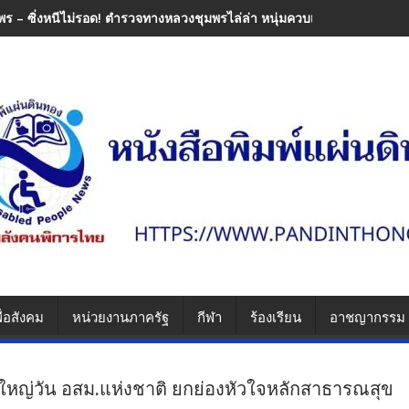
พร – ซิ่งหนีไม่รอด! ตำรวจทางหลวงชุมพรไล่ล่า หนุ่มควบเวฟแต่งซิ่งพุ่งช
ื่อสังคม
หน่วยงานภาครัฐ
กีฬา
ร้องเรียน
อาชญากรรม
ิ่งใหญ่วัน อสม.แห่งชาติ ยกย่องหัวใจหลักสาธารณสุข