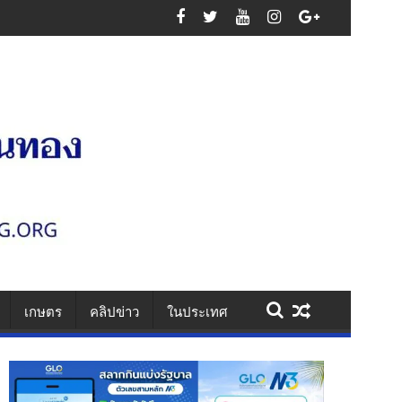
นเสาไฟ รวบคาเพชรเกษม ยึดไอซ์ 1.1 กก. ยาบ้า 61 เม็ด สารภาพรับจ้างส่งยา
เกษตร
คลิปข่าว
ในประเทศ