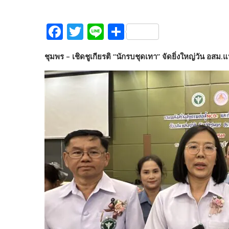
F
T
Li
S
ac
w
n
h
ชุมพร – เชิดชูเกียรติ “นักรบชุดเทา” จัดยิ่งใหญ่วัน อส
e
itt
e
ar
b
er
e
o
o
k