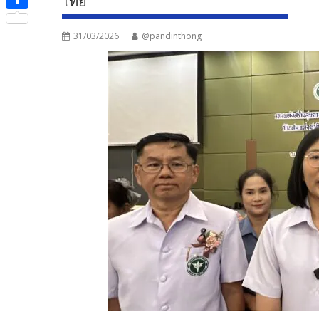
ไทย
e
i
i
S
b
t
n
31/03/2026
@pandinthong
h
o
t
e
a
o
e
r
k
r
e