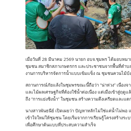
เมื่อวันที่ 28 มีนาคม 2569 นายก อบจ.ชุมพร ได้มอบหมา
ชุมชน สมาชิกสภาเกษตรกร และประชาชนจากพื้นที่ตำบลรับ
งานการบริหารจัดการน้ำแบบเข้มแข็ง ณ ชุมชนควนไม้บ้
สถานการณ์ภัยแล้งในชุมพรขณะนี้ถือว่า “น่าห่วง” เนื่องจา
และไม้ผลเศรษฐกิจที่ต้องใช้น้ำต่อเนื่อง แต่เมื่อเข้าสู่
ถึง “การแย่งชิงน้ำ” ในชุมชน สร้างความตึงเครียดและแตก
นางสาวพันธนีย์ เปิดเผยว่า ปัญหาหลักไม่ใช่แค่น้ำไม่พอ 
เข้าใจใหม่ให้ชุมชน โดยเริ่มจากการเรียนรู้โครงสร้างร
เพื่อศึกษาต้นแบบที่ประสบความสำเร็จ