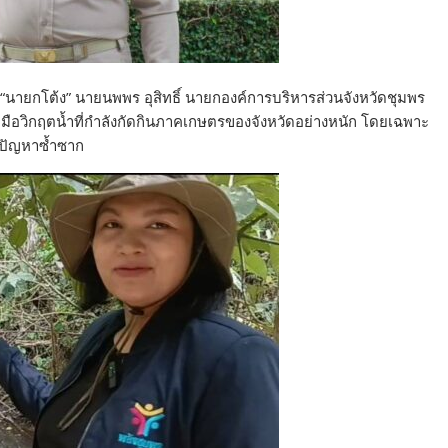
 “นายกโต้ง” นายนพพร อุสิทธิ์ นายกองค์การบริหารส่วนจังหวัดชุมพร
ับมือวิกฤตน้ำที่กำลังกัดกินภาคเกษตรของจังหวัดอย่างหนัก โดยเฉพาะ
ญปัญหาซ้ำซาก