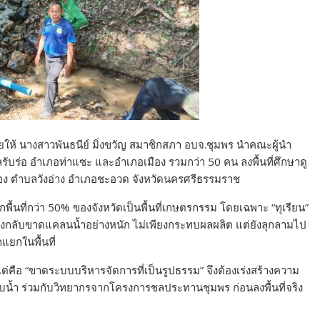
ยให้ นางสาวพันธนีย์ มิ่งขวัญ สมาชิกสภา อบจ.ชุมพร นำคณะผู้นำ
ร่อ อำเภอท่าแซะ และอำเภอเมือง รวมกว่า 50 คน ลงพื้นที่ศึกษาดู
อง ตำบลวังอ่าง อำเภอชะอวด จังหวัดนครศรีธรรมราช
กพื้นที่กว่า 50% ของจังหวัดเป็นพื้นที่เกษตรกรรม โดยเฉพาะ “ทุเรียน”
ฤดูแล้งกลับขาดแคลนน้ำอย่างหนัก ไม่เพียงกระทบผลผลิต แต่ยังลุกลามไป
แยกในพื้นที่
แต่คือ “ขาดระบบบริหารจัดการที่เป็นรูปธรรม” จึงต้องเร่งสร้างความ
ะบบน้ำ ร่วมกับวิทยากรจากโครงการชลประทานชุมพร ก่อนลงพื้นที่จริง