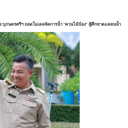
แล้ง บุกนครศรีฯ ถอดโมเดลจัดการน้ำ “ควนไม้บ้อง” สู้ศึกขาดแคลนน้ำ