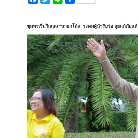
ac
w
n
h
e
itt
e
ar
b
er
e
ชุมพรเริ่มวิกฤต! “นายกโต้ง” ระดมผู้นำรับร่อ ลุยแก้ภัย
o
o
k