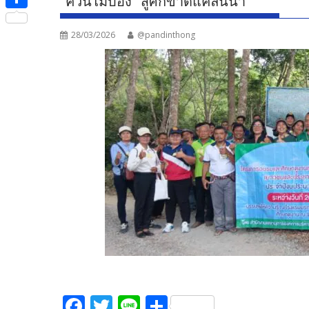
“ควนไม้บ้อง” สู้ศึกขาดแคลนน้ำ
e
i
i
S
b
t
n
28/03/2026
@pandinthong
h
o
t
e
a
o
e
r
k
r
e
F
T
Li
S