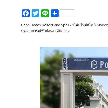
F
T
Li
S
ac
w
n
h
Pooh Beach Resort and Spa เผยโฉมใหม่สไตล์ Modern 
e
itt
e
ar
ประสบการณ์พักผ่อนระดับสากล
b
er
e
o
o
k