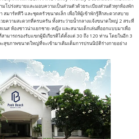
วามโปร่งสบายและมอบความเป็นส่วนตัวด้วยระเบียงส่วนตัวทุกห้องพัก
สมาร์ททีวี และชุดครัวขนาดเล็ก เพื่อให้ผู้เข้าพักรู้สึกสะดวกสบาย
งอำนวยความสะดวกที่ครบครัน ทั้งสระว่ายน้ำกลางแจ้งขนาดใหญ่ 2 สระที่
ฟิตเนส ห้องซาวน่าแยกชาย-หญิง และสนามเด็กเล่นที่ออกแบบมาเพื่อ
สามารถรองรับแขกผู้มีเกียรติได้ตั้งแต่ 30 ถึง 120 ท่าน โดยในอีก 3
าและสุขภาพขนาดใหญ่ที่จะเข้ามาเติมเต็มการปรนนิบัติร่างกายอย่าง