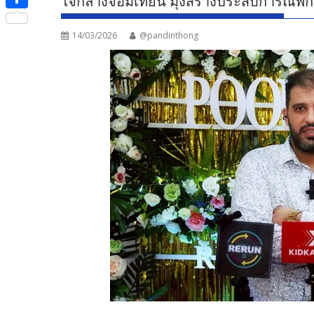
ใจกลางจอมเทียน มุ่งสร้างประสบการณ์พั
e
i
i
S
b
t
n
14/03/2026
@pandinthong
h
o
t
e
a
o
e
r
k
r
e