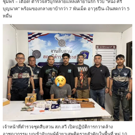
ชุมพร – เดือด! ตำรวจสวีบุกทลายแหล่งค้ายานรก รวบ “หนึ่ง ศรี
e
itt
e
ar
บุญนาค” พร้อมของกลางยาบ้ากว่า 7 พันเม็ด อาวุธปืน-เงินสดกว่า 5
b
er
e
หมื่น
o
o
k
เจ้าหน้าที่ตำรวจชุดสืบสวน สภ.สวี เปิดปฏิบัติการกวาดล้าง
อาชญากรรม บุกเข้าจับกุมผู้ค้ายาเสพติดรายสำคัญในพื้นที่ หมู่ 10