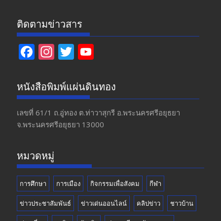
ติดตามข่าวสาร
F
In
T
Y
ac
st
w
o
e
a
itt
u
หนังสือพิมพ์แผ่นดินทอง
b
gr
er
T
o
a
u
เลขที่ 61/1 ถ.อู่ทอง​ ต.​ท่าวาสุกรี​ อ.พระนครศรีอยุธยา​
จ.พระนครศรีอยุธยา 13000
o
m
b
k
e
หมวดหมู่
การศึกษา
การเมือง
กิจกรรมเพื่อสังคม
กีฬา
ข่าวประชาสัมพันธ์
ข่าวเด่นออนไลน์
คลิปข่าว
ชาวบ้าน