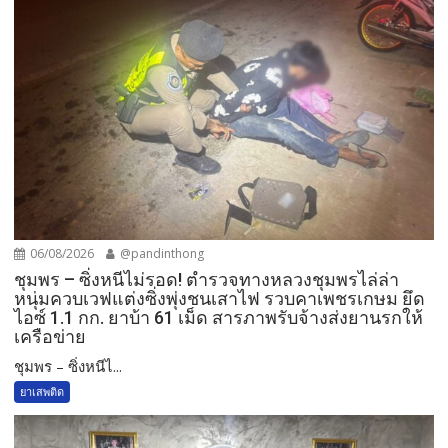
06/08/2026
@pandinthong
ชุมพร – ซิ่งหนีไม่รอด! ตำรวจทางหลวงชุมพรไล่ล่า
หนุ่มควบเวฟแต่งซิ่งพุ่งชนเสาไฟ รวบคาเพชรเกษม ยึด
ไอซ์ 1.1 กก. ยาบ้า 61 เม็ด สารภาพรับจ้างส่งยานรกให้
เครือข่าย
ชุมพร – ซิ่งหนีไ...
ยาเสพติด