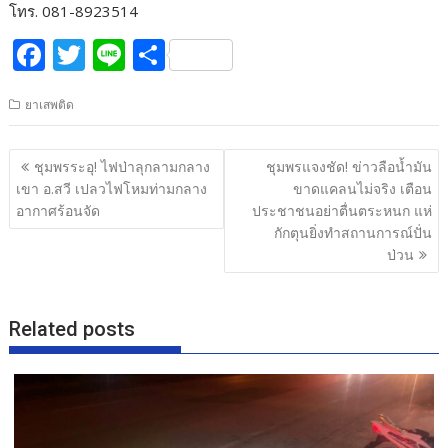
โทร. 081-8923514
F
T
Li
S
ac
w
n
h
ยาเสพติด
e
itt
e
ar
b
er
e
แนะแนว
ชุมพรระอุ! ไฟป่าลุกลามกลาง
ชุมพรแจงชัด! ข่าวลือน้ำมัน
o
เรื่อง
เขา อ.สวี เปลวไฟโหมท่ามกลาง
ขาดแคลนไม่จริง เตือน
o
อากาศร้อนจัด
ประชาชนอย่าตื่นตระหนก แห่
กักตุนยิ่งทำสถานการณ์ปั่น
k
ป่วน
Related posts