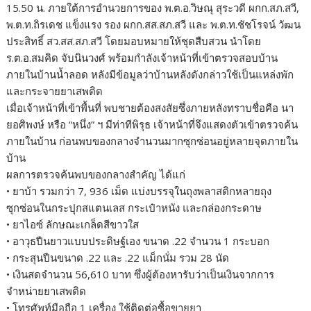
15.50 น. ภายใต้การอำนวยการของ พ.ต.อ.วิษณุ สุระวดี ผกก.สภ.สวี,
พ.ต.ท.ถิรเดช แข็งแรง รอง ผกก.สส.สภ.สวี และ พ.ต.ท.ชัชโรจน์ วัฒน
ประสิทธิ์ สว.สส.สภ.สวี โดยมอบหมายให้ชุดสืบสวน นำโดย
ร.ต.อ.สมคิด จับนินวงศ์ พร้อมกำลังเจ้าหน้าที่เข้าตรวจสอบบ้าน
ภายในบ้านน้ำลอด หลังมีข้อมูลว่าบ้านหลังดังกล่าวใช้เป็นแหล่งพัก
และกระจายยาเสพติด
เมื่อเจ้าหน้าที่เข้าพื้นที่ พบชายต้องสงสัยซึ่งภายหลังทราบชื่อคือ นา
ยอศิพงษ์ หรือ “หนึ่ง” ฯ มีท่าทีพิรุธ เจ้าหน้าที่จึงแสดงตัวเข้าตรวจค้น
ภายในบ้าน ก่อนพบของกลางจำนวนมากซุกซ่อนอยู่หลายจุดภายใน
บ้าน
ผลการตรวจค้นพบของกลางสำคัญ ได้แก่
• ยาบ้า รวมกว่า 7, 936 เม็ด แบ่งบรรจุในถุงพลาสติกหลายถุง
ซุกซ่อนในกระปุกสแตนเลส กระเป๋าหนัง และกล่องกระดาษ
• ยาไอซ์ ลักษณะเกล็ดสีขาวใส
• อาวุธปืนยาวแบบประดิษฐ์เอง ขนาด .22 จำนวน 1 กระบอก
• กระสุนปืนขนาด .22 และ .22 แม็กนั่ม รวม 28 นัด
• เงินสดจำนวน 56,610 บาท ซึ่งผู้ต้องหารับว่าเป็นเงินจากการ
จำหน่ายยาเสพติด
• โทรศัพท์มือถือ 1 เครื่อง ใช้ติดต่อซื้อขายยา