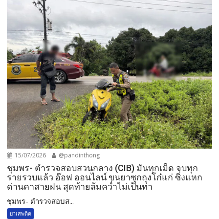
15/07/2026
@pandinthong
ชุมพร- ตำรวจสอบสวนกลาง (CIB) มันทุกเม็ด จบทุก
รายรวบแล้ว อ๊อฟ ออนไลน์ ขนยาซุกถุงโก๋แก่ ซิ่งแหก
ด่านคาสายฝน สุดท้ายล้มคว่ำไม่เป็นท่า
ชุมพร- ตำรวจสอบส...
ยาเสพติด