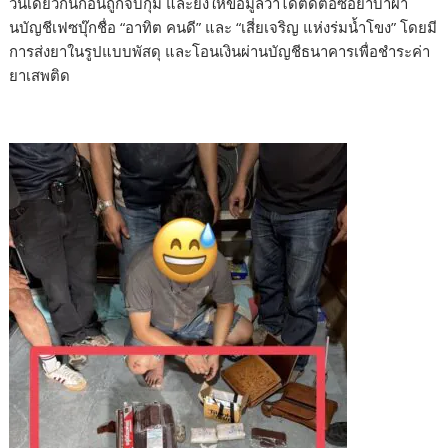
วันเดียวกันก่อนถูกจับกุม และยังให้ข้อมูลว่าได้ติดต่อซื้อยาบ้าผ่า
นบัญชีเฟซบุ๊กชื่อ “อาทิต คนดี” และ “เสี่ยเจริญ แห่งร่มน้ำโขง” โดยมี
การส่งยาในรูปแบบพัสดุ และโอนเงินผ่านบัญชีธนาคารเพื่อชำระค่า
ยาเสพติด