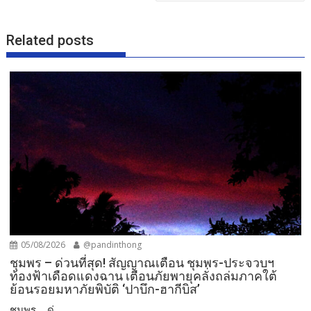
Related posts
05/08/2026
@pandinthong
ชุมพร – ด่วนที่สุด! สัญญาณเตือน ชุมพร-ประจวบฯ
ท้องฟ้าเดือดแดงฉาน เตือนภัยพายุคลั่งถล่มภาคใต้
ย้อนรอยมหาภัยพิบัติ ‘ปาบึก-ฮากีบิส’
ชุมพร – ด่...