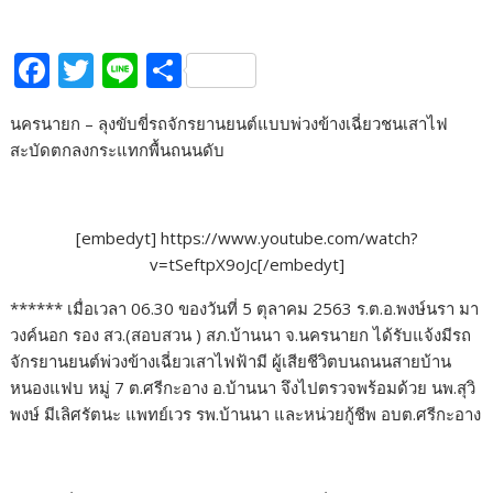
F
T
Li
S
ac
w
n
h
นครนายก – ลุงขับขี่รถจักรยานยนต์แบบพ่วงข้างเฉี่ยวชนเสาไฟ
e
itt
e
ar
สะบัดตกลงกระแทกพื้นถนนดับ
b
er
e
o
o
[embedyt] https://www.youtube.com/watch?
v=tSeftpX9oJc[/embedyt]
k
****** เมื่อเวลา 06.30 ของวันที่ 5 ตุลาคม 2563 ร.ต.อ.พงษ์นรา มา
วงค์นอก รอง สว.(สอบสวน ) สภ.บ้านนา จ.นครนายก ได้รับแจ้งมีรถ
จักรยานยนต์พ่วงข้างเฉี่ยวเสาไฟฟ้ามี ผู้เสียชีวิตบนถนนสายบ้าน
หนองแฟบ หมู่ 7 ต.ศรีกะอาง อ.บ้านนา จึงไปตรวจพร้อมด้วย นพ.สุวิ
พงษ์ มีเลิศรัตนะ แพทย์เวร รพ.บ้านนา และหน่วยกู้ชีพ อบต.ศรีกะอาง