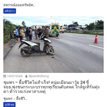
สหกรณ์ออมทรัพย์ค...
คลิปข่าว
16/07/2026
@pandinthong
ชุมพร – ยื้อชีวิตไม่สำเร็จ! หนุ่มเมียนมาวัย 24 ขี่
จยย.พุ่งชนกระบะบรรทุกทุเรียนดับสลด ใกล้ยูเทิร์นทุ่ง
คา ตำรวจเร่งหาสาเหตุ
ชุมพร – ยื้อชีวิ...
อุบัติเหตุ