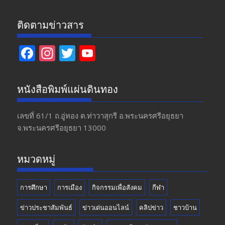
ติดตามข่าวสาร
F
In
T
Y
ac
st
w
o
e
a
itt
u
หนังสือพิมพ์แผ่นดินทอง
b
gr
er
T
o
a
u
เลขที่ 61/1 ถ.อู่ทอง​ ต.​ท่าวาสุกรี​ อ.พระนครศรีอยุธยา​
จ.พระนครศรีอยุธยา 13000
o
m
b
k
e
หมวดหมู่
การศึกษา
การเมือง
กิจกรรมเพื่อสังคม
กีฬา
ข่าวประชาสัมพันธ์
ข่าวเด่นออนไลน์
คลิปข่าว
ชาวบ้าน