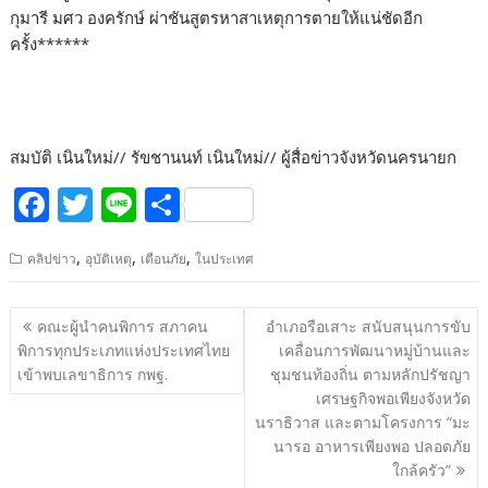
กุมารี มศว องครักษ์ ผ่าชันสูตรหาสาเหตุการตายให้แน่ชัดอีก
ครั้ง******
สมบัติ เนินใหม่// รัขชานนท์ เนินใหม่// ผู้สื่อข่าวจังหวัดนครนายก
F
T
Li
S
ac
w
n
h
,
,
,
คลิปข่าว
อุบัติเหตุ
เตือนภัย
ในประเทศ
e
itt
e
ar
b
er
e
แนะแนว
คณะผู้นำคนพิการ สภาคน
อำเภอรือเสาะ สนับสนุนการขับ
o
เรื่อง
พิการทุกประเภทแห่งประเทศไทย
เคลื่อนการพัฒนาหมู่บ้านและ
o
เข้าพบเลขาธิการ กพฐ.
ชุมชนท้องถิ่น ตามหลักปรัชญา
เศรษฐกิจพอเพียงจังหวัด
k
นราธิวาส และตามโครงการ “มะ
นารอ อาหารเพียงพอ ปลอดภัย
ใกล้ครัว”