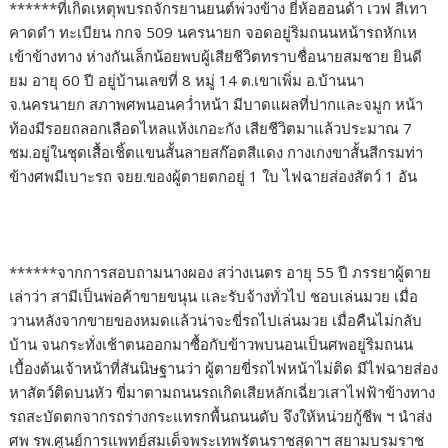
******ที่เกิดเหตุพบรถจักรยานยนต์พ่วงข้าง ยี่ห้อฮอนด้า เวฟ สีเทา
คาดดำ ทะเบียน กกจ 509 นครนายก จอดอยู่ริมถนนหน้ารถหักเห
เข้าข้างทาง ห่างกันเล็กน้อยพบผู้เสียชีวิตทราบชื่อนายสมชาย ยินดี
ยม อายุ 60 ปี อยู่บ้านเลขที่ 8 หมู่ 14 ต.เขาเพิ่ม อ.บ้านนา
จ.นครนายก สภาพศพนอนคว่ำหน้า มีบาดแผลที่ปากและจมูก หน้า
ท้องมีรอยถลอกเลือดไหลแห้งเกอะกัง เสียชีวิตมาแล้วประมาณ 7
ชม.อยู่ในชุดเสื้อเชิ้ตแขนสั้นลายสก๊อตสีแดง กางเกงขาสั้นสีกรมท่า
ข้างศพมีเบาะรถ จยย.ของผู้ตายตกอยู่ 1 ใบ ไฟฉายส่องสัตว์ 1 อัน
******จากการสอบถามนางผอง สว่างเนตร อายุ 55 ปี ภรรยาผู้ตาย
เล่าว่า สามีเป็นพ่อค้าขายขนุน และรับจ้างทั่วไป ชอบเล่นมวย เมื่อ
วานหลังจากขายของหมดแล้วน่าจะขี่รถไปเล่นมวย เมื่อคืนไม่กลับ
บ้าน จนกระทั่งเช้าตนออกมาซื้อกับข้าวพบนอนเป็นศพอยู่ริมถนน
เบื้องต้นเจ้าหน้าที่สันนิษฐานว่า ผู้ตายขี่รถไฟหน้าไม่ติด มีไฟฉายส่อง
หาสัตว์ติดบนหัว ขี่มาตามถนนรถเกิดเสียหลักเฉี่ยวเสาไฟฟ้าข้างทาง
รถสะบัดตกจากรถร่างกระแทรกพื้นถนนดับ จึงให้หน่วยกู้ชีพ ฯ นำส่ง
ศพ รพ.ศูนย์การแพทย์สมเด็จพระเทพรัตนราชสุดาฯ สยามบรมราช