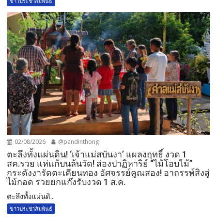
ข่าวประชาสัมพันธ์
02/08/2026
@pandinthong
ตะลึงทั้งแผ่นดิน! ‘เจ้าแม่สบันงา’ แผลงฤทธิ์ งวด 1
สค.รวย แห่แก้บนล้นวัด!​ ส่องปาฏิหาริย์ “ไม้โอบไม้”
กระดังงารัดตะเคียนทอง อัศจรรย์คูณสอง! อาถรรพ์สิงสู่
ไม้กอด รวยยกแก๊งรับงวด 1 ส.ค.​
​ตะลึงทั้งแผ่นดิ...
ข่าวประชาสัมพันธ์