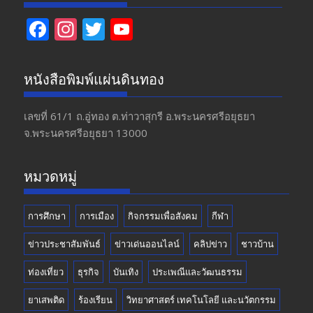
F
In
T
Y
ac
st
w
o
e
a
itt
u
หนังสือพิมพ์แผ่นดินทอง
b
gr
er
T
o
a
u
เลขที่ 61/1 ถ.อู่ทอง​ ต.​ท่าวาสุกรี​ อ.พระนครศรีอยุธยา​
จ.พระนครศรีอยุธยา 13000
o
m
b
k
e
หมวดหมู่
การศึกษา
การเมือง
กิจกรรมเพื่อสังคม
กีฬา
ข่าวประชาสัมพันธ์
ข่าวเด่นออนไลน์
คลิปข่าว
ชาวบ้าน
ท่องเที่ยว
ธุรกิจ
บันเทิง
ประเพณีและวัฒนธรรม
ยาเสพติด
ร้องเรียน
วิทยาศาสตร์ เทคโนโลยี และนวัตกรรม