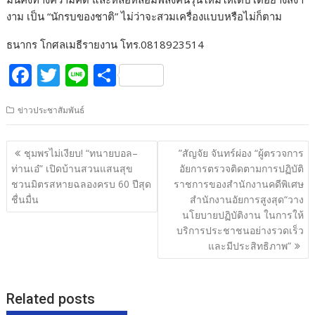
งาม เป็น “นักรบของชาติ” ไม่ว่าจะสวมเครื่องแบบหรือไม่ก็ตาม
ธนากร โกศลเมธีรายงาน โทร.0818923514
F
T
Li
S
ac
w
n
h
ข่าวประชาสัมพันธ์
e
itt
e
ar
b
er
e
แนะแนว
ชุมพรไม่เงียบ! “ทนายบอล–
”สัญจัย จันทร์ผ่อง “ผู้ตรวจการ
o
เรื่อง
ท่านเอ๋” เปิดบ้านสวนแสนสุข
อัยการตรวจติดตามการปฏิบัติ
o
ชวนมิตรสหายฉลองครบ 60 ปีสุด
ราชการของสำนักงานคดีพิเศษ
ชื่นมื่น
สำนักงานอัยการสูงสุด“วาง
k
นโยบายปฏิบัติงาน ในการให้
บริการประชาชนอย่างรวดเร็ว
และมีประสิทธิภาพ”
Related posts