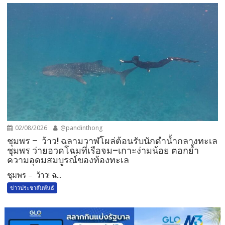
02/08/2026
@pandinthong
ชุมพร – ว้าว! ฉลามวาฬโผล่ต้อนรับนักดำน้ำกลางทะเล
ชุมพร ว่ายอวดโฉมที่เรือจม–เกาะง่ามน้อย ตอกย้ำ
ความอุดมสมบูรณ์ของท้องทะเล
ชุมพร – ว้าว! ฉ...
ข่าวประชาสัมพันธ์