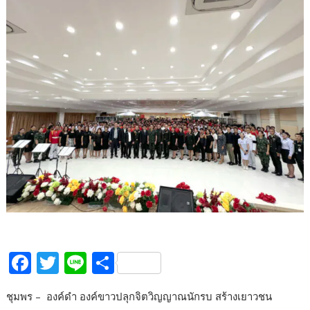
F
T
Li
S
ac
w
n
h
ชุมพร – องค์ดำ องค์ขาวปลุกจิตวิญญาณนักรบ สร้างเยาวชน
e
itt
e
ar