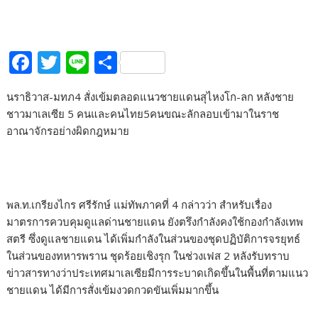
F
T
Li
S
ac
w
n
h
นราธิวาส-มทภ4 สั่งเข้มตลอดแนวชายแดนสุไหงโก-ลก หลังชาย
e
itt
e
ar
ชาวมาเลเซีย 5 คนและคนไทย5คนขณะลักลอบเข้ามาในราช
b
er
e
อาณาจักรอย่างผิดกฎหมาย
o
o
k
พล.ท.เกรียงไกร ศรีรักษ์ แม่ทัพภาคที่ 4 กล่าวว่า สำหรับเรื่อง
มาตรการควบคุมดูแลด่านชายแดน ยังตรึงกำลังคงใช้กองกำลังเทพ
สตรี ซึ่งดูแลชายแดน ได้เพิ่มกำลังในส่วนของชุดปฏิบัติการจรยุทธ์
ในส่วนของทหารพราน ชุดร้อยเชิงรุก ในช่วงเฟส 2 หลังรับทราบ
ข่าวสารทางว่าประเทศมาเลเซียมีการระบาดเกิดขึ้นในพื้นที่ตามแนว
ชายแดน ได้มีการสั่งเข้มงวดกวดขันเพิ่มมากขึ้น