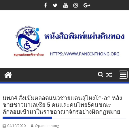
Skip
to
content
มทภ4 สั่งเข้มตลอดแนวชายแดนสุไหงโก-ลก หลัง
ชายชาวมาเลเซีย 5 คนและคนไทย5คนขณะ
ลักลอบเข้ามาในราชอาณาจักรอย่างผิดกฎหมาย
04/10/2020
@pandinthong