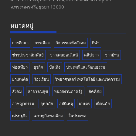
o
a
u
จ.พระนครศรีอยุธยา 13000
o
m
b
k
e
หมวดหมู่
การศึกษา
การเมือง
กิจกรรมเพื่อสังคม
กีฬา
ข่าวประชาสัมพันธ์
ข่าวเด่นออนไลน์
คลิปข่าว
ชาวบ้าน
ท่องเที่ยว
ธุรกิจ
บันเทิง
ประเพณีและวัฒนธรรม
ยาเสพติด
ร้องเรียน
วิทยาศาสตร์ เทคโนโลยี และนวัตกรรม
สังคม
สาธารณสุข
หน่วยงานภาครัฐ
อัคคีภัย
อาชญากรรม
อุทกภัย
อุบัติเหตุ
เกษตร
เตือนภัย
เศรษฐกิจ
เศรษฐกิจพอเพียง
ในประเทศ