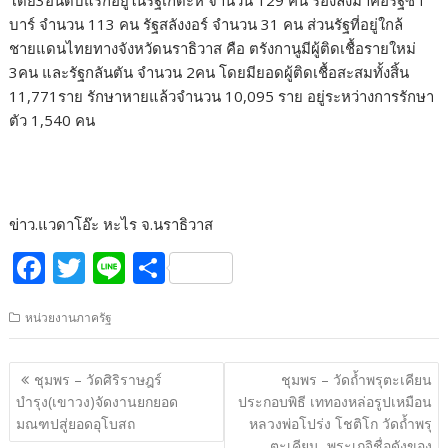
โดย3อันดับแรกอยู่ในรัฐเกดะห์ จำนวน 129 คน รองลงมาคือรัฐซา
บาร์ จำนวน 113 คน รัฐสลังงอร์ จำนวน 31 คน ส่วนรัฐที่อยู่ใกล้
ชายแดนไทยทางจังหวัดนราธิวาส คือ ตรังกานูมีผู้ติดเชื้อรายใหม่
3คน และรัฐกลันตัน จำนวน 2คน โดยมียอดผู้ติดเชื้อสะสมทั้งสิ้น
11,771ราย รักษาหายแล้วจำนวน 10,095 ราย อยู่ระหว่างการรักษา
ตัว 1,540 คน
ข่าว.แวดาโอ๊ะ หะไร จ.นราธิวาส
F
T
Li
S
ac
w
n
h
หน่วยงานภาครัฐ
e
itt
e
ar
b
er
e
แนะแนว
ชุมพร – วัดศิริราษฎร์
ชุมพร – วัดถ้ำพรุตะเคียน
o
เรื่อง
บำรุง(เขาวง)จัดงานยกยอด
ประกอบพิธี เททองหล่อรูปเหมือน
o
มณฑปสู่ยอดอุโบสถ
หลวงพ่อโปร่ง โชติโก วัดถ้ำพรุ
ตะเคียน พระเกจิชื่อดังของ