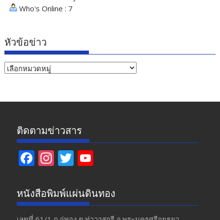
Who's Online : 7
หัวข้อข่าว
หัวข้อ
ข่าว
ติดตามข่าวสาร
F
In
T
Y
ac
st
w
o
e
a
itt
u
หนังสือพิมพ์แผ่นดินทอง
b
gr
er
T
เลขที่ 61/1 ถ.อู่ทอง​ ต.​ท่าวาสุกรี​ อ.พระนครศรีอยุธยา​