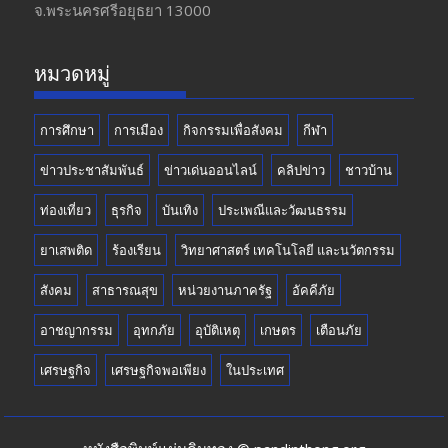
จ.พระนครศรีอยุธยา 13000
o
m
b
k
e
หมวดหมู่
การศึกษา
การเมือง
กิจกรรมเพื่อสังคม
กีฬา
ข่าวประชาสัมพันธ์
ข่าวเด่นออนไลน์
คลิปข่าว
ชาวบ้าน
ท่องเที่ยว
ธุรกิจ
บันเทิง
ประเพณีและวัฒนธรรม
ยาเสพติด
ร้องเรียน
วิทยาศาสตร์ เทคโนโลยี และนวัตกรรม
สังคม
สาธารณสุข
หน่วยงานภาครัฐ
อัคคีภัย
อาชญากรรม
อุทกภัย
อุบัติเหตุ
เกษตร
เตือนภัย
เศรษฐกิจ
เศรษฐกิจพอเพียง
ในประเทศ