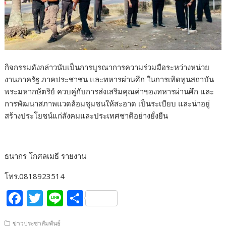
กิจกรรมดังกล่าวนับเป็นการบูรณาการความร่วมมือระหว่างหน่วย
งานภาครัฐ ภาคประชาชน และทหารผ่านศึก ในการเทิดทูนสถาบัน
พระมหากษัตริย์ ควบคู่กับการส่งเสริมคุณค่าของทหารผ่านศึก และ
การพัฒนาสภาพแวดล้อมชุมชนให้สะอาด เป็นระเบียบ และน่าอยู่
สร้างประโยชน์แก่สังคมและประเทศชาติอย่างยั่งยืน
ธนากร โกศลเมธี รายงาน
โทร.0818923514
F
T
Li
S
ac
w
n
h
ข่าวประชาสัมพันธ์