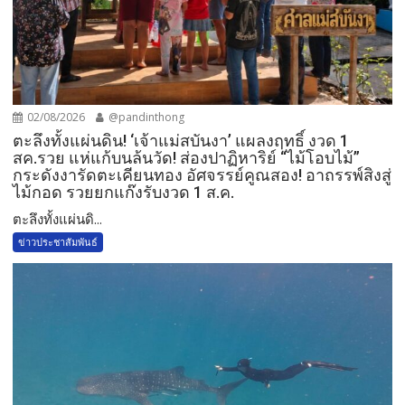
02/08/2026
@pandinthong
ตะลึงทั้งแผ่นดิน! ‘เจ้าแม่สบันงา’ แผลงฤทธิ์ งวด 1
สค.รวย แห่แก้บนล้นวัด!​ ส่องปาฏิหาริย์ “ไม้โอบไม้”
กระดังงารัดตะเคียนทอง อัศจรรย์คูณสอง! อาถรรพ์สิงสู่
ไม้กอด รวยยกแก๊งรับงวด 1 ส.ค.​
​ตะลึงทั้งแผ่นดิ...
ข่าวประชาสัมพันธ์