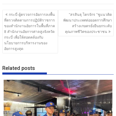
e
itt
e
ar
b
er
e
แนะแนว
กระบี่-ผู้ตรวจการอัยการลงพื้น
“สรสินธุ ไตรจักร “ชูแนวคิด
o
เรื่อง
ที่ตรวจติดตามการปฏิบัติราชการ
พัฒนาประเทศต่อยอดการศึกษา
o
ของสำนักงานอัยการในพื้นที่ภาค
สร้างเกษตรยั่งยืนยกระดับ
8 สำนักงานอัยการศาลสูงจังหวัด
คุณภาพชีวิตของประชาชน
k
กระบี่ เพื่อให้สอดคล้องกับ
นโยบายการบริหารงานของ
อัยการสูงสุด
Related posts