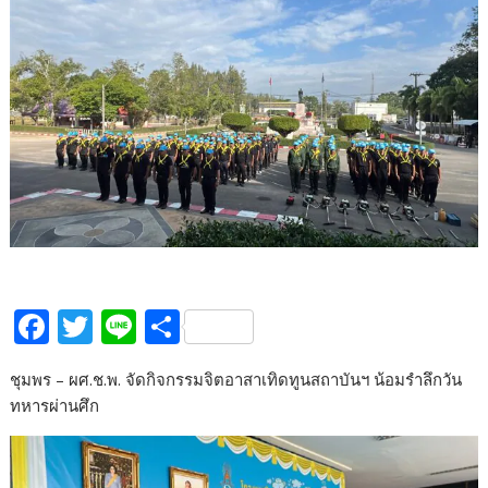
F
T
Li
S
ac
w
n
h
ชุมพร – ผศ.ช.พ. จัดกิจกรรมจิตอาสาเทิดทูนสถาบันฯ น้อมรำลึกวัน
e
itt
e
ar
ทหารผ่านศึก
b
er
e
o