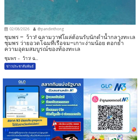
02/08/2026
@pandinthong
ชุมพร – ว้าว! ฉลามวาฬโผล่ต้อนรับนักดำน้ำกลางทะเล
ชุมพร ว่ายอวดโฉมที่เรือจม–เกาะง่ามน้อย ตอกย้ำ
ความอุดมสมบูรณ์ของท้องทะเล
ชุมพร – ว้าว! ฉ...
ข่าวประชาสัมพันธ์