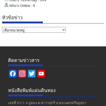
Who's Online : 9
หัวข้อข่าว
หัวข้อ
ข่าว
ติดตามข่าวสาร
F
In
T
Y
ac
st
w
o
e
a
itt
u
หนังสือพิมพ์แผ่นดินทอง
b
gr
er
T
o
a
u
เลขที่ 61/1 ถ.อู่ทอง​ ต.​ท่าวาสุกรี​ อ.พระนครศรีอยุธยา​