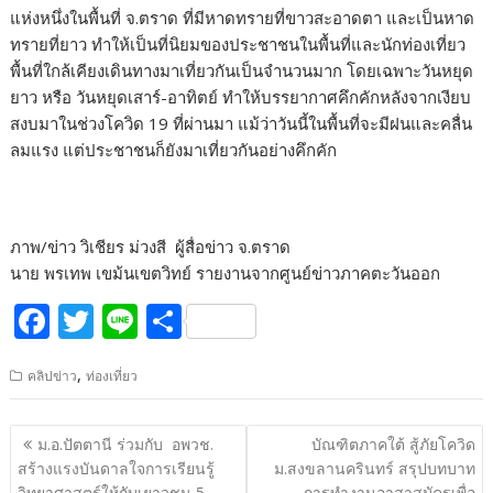
แห่งหนึ่งในพื้นที่ จ.ตราด ที่มีหาดทรายที่ขาวสะอาดตา และเป็นหาด
ทรายที่ยาว ทำให้เป็นที่นิยมของประชาชนในพื้นที่และนักท่องเที่ยว
พื้นที่ใกล้เคียงเดินทางมาเที่ยวกันเป็นจำนวนมาก โดยเฉพาะวันหยุด
ยาว หรือ วันหยุดเสาร์-อาทิตย์ ทำให้บรรยากาศคึกคักหลังจากเงียบ
สงบมาในช่วงโควิด 19 ที่ผ่านมา แม้ว่าวันนี้ในพื้นที่จะมีฝนและคลื่น
ลมแรง แต่ประชาชนก็ยังมาเที่ยวกันอย่างคึกคัก
ภาพ/ข่าว วิเชียร ม่วงสี ผู้สื่อข่าว จ.ตราด
นาย พรเทพ เขม้นเขตวิทย์ รายงานจากศูนย์ข่าวภาคตะวันออก
F
T
Li
S
ac
w
n
h
,
คลิปข่าว
ท่องเที่ยว
e
itt
e
ar
b
er
e
แนะแนว
ม.อ.ปัตตานี ร่วมกับ อพวช.
บัณฑิตภาคใต้ สู้ภัยโควิด
o
เรื่อง
สร้างแรงบันดาลใจการเรียนรู้
ม.สงขลานครินทร์ สรุปบทบาท
วิทยาศาสตร์ให้กับเยาวชน 5
การทำงานอาสาสมัครเพื่อ