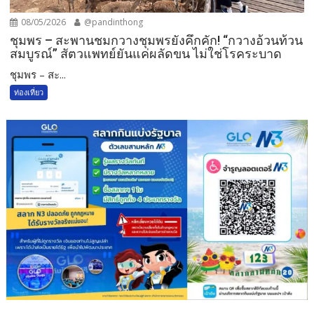
08/05/2026
@pandinthong
ชุมพร – สะพานชมกวางชุมพรยังคึกคัก! “กวางอ้วนท้วน
สมบูรณ์” สัตวแพทย์ยันแค่ผลัดขน ไม่ใช่โรคระบาด
ชุมพร – สะ...
ท่องเที่ยว