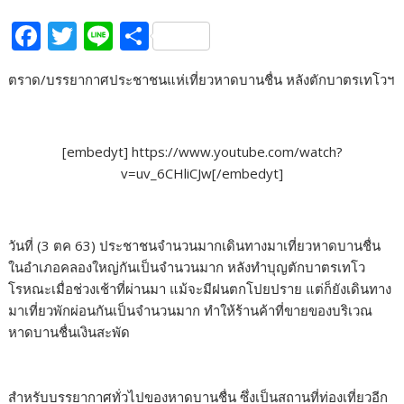
F
T
Li
S
ac
w
n
h
ตราด/บรรยากาศประชาชนแห่เที่ยวหาดบานชื่น หลังตักบาตรเทโวฯ
e
itt
e
ar
b
er
e
o
[embedyt] https://www.youtube.com/watch?
o
v=uv_6CHliCJw[/embedyt]
k
วันที่ (3 ตค 63) ประชาชนจำนวนมากเดินทางมาเที่ยวหาดบานชื่น
ในอำเภอคลองใหญ่กันเป็นจำนวนมาก หลังทำบุญตักบาตรเทโว
โรหณะเมื่อช่วงเช้าที่ผ่านมา แม้จะมีฝนตกโปยปราย แต่ก็ยังเดินทาง
มาเที่ยวพักผ่อนกันเป็นจำนวนมาก ทำให้ร้านค้าที่ขายของบริเวณ
หาดบานชื่นเงินสะพัด
สำหรับบรรยากาศทั่วไปของหาดบานชื่น ซึ่งเป็นสถานที่ท่องเที่ยวอีก