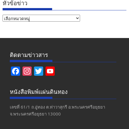
หัวข้อข่าว
หัวข้อ
ข่าว
ติดตามข่าวสาร
F
In
T
Y
ac
st
w
o
e
a
itt
u
หนังสือพิมพ์แผ่นดินทอง
b
gr
er
T
o
a
u
เลขที่ 61/1 ถ.อู่ทอง​ ต.​ท่าวาสุกรี​ อ.พระนครศรีอยุธยา​
จ.พระนครศรีอยุธยา 13000
o
m
b
k
e