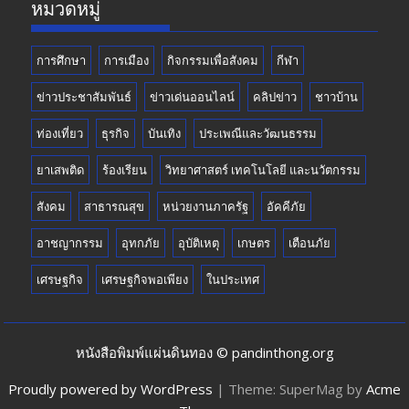
หมวดหมู่
การศึกษา
การเมือง
กิจกรรมเพื่อสังคม
กีฬา
ข่าวประชาสัมพันธ์
ข่าวเด่นออนไลน์
คลิปข่าว
ชาวบ้าน
ท่องเที่ยว
ธุรกิจ
บันเทิง
ประเพณีและวัฒนธรรม
ยาเสพติด
ร้องเรียน
วิทยาศาสตร์ เทคโนโลยี และนวัตกรรม
สังคม
สาธารณสุข
หน่วยงานภาครัฐ
อัคคีภัย
อาชญากรรม
อุทกภัย
อุบัติเหตุ
เกษตร
เตือนภัย
เศรษฐกิจ
เศรษฐกิจพอเพียง
ในประเทศ
หนังสือพิมพ์แผ่นดินทอง © pandinthong.org
Proudly powered by WordPress
|
Theme: SuperMag by
Acme