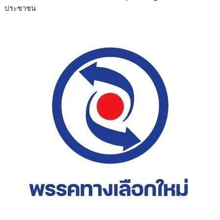
b
er
e
ประชาชน
o
o
k