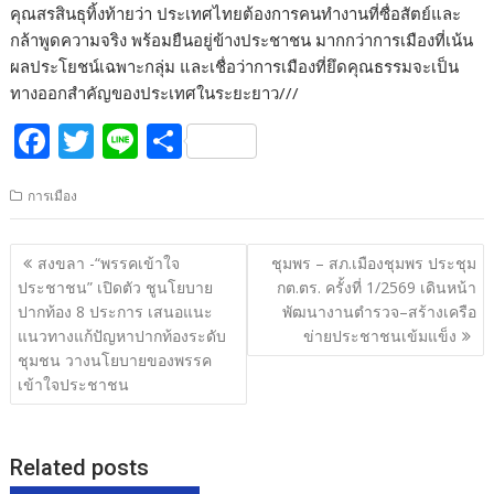
คุณสรสินธุทิ้งท้ายว่า ประเทศไทยต้องการคนทำงานที่ซื่อสัตย์และ
กล้าพูดความจริง พร้อมยืนอยู่ข้างประชาชน มากกว่าการเมืองที่เน้น
ผลประโยชน์เฉพาะกลุ่ม และเชื่อว่าการเมืองที่ยึดคุณธรรมจะเป็น
ทางออกสำคัญของประเทศในระยะยาว///
F
T
Li
S
ac
w
n
h
การเมือง
e
itt
e
ar
b
er
e
แนะแนว
สงขลา -“พรรคเข้าใจ
ชุมพร – สภ.เมืองชุมพร ประชุม
o
เรื่อง
ประชาชน” เปิดตัว ชูนโยบาย
กต.ตร. ครั้งที่ 1/2569 เดินหน้า
o
ปากท้อง 8 ประการ เสนอแนะ
พัฒนางานตำรวจ–สร้างเครือ
แนวทางแก้ปัญหาปากท้องระดับ
ข่ายประชาชนเข้มแข็ง
k
ชุมชน วางนโยบายของพรรค
เข้าใจประชาชน
Related posts