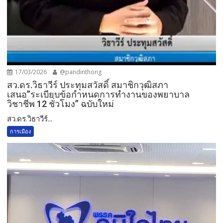
17/03/2026
@pandinthong
สว.ดร.วิธา​วีร์​ ประทุ​ม​สวัสดิ์​ สมาชิกวุฒิสภา
เสนอ”ระเบียบข้อกำหนดการทำงานของพยาบาล
วิชาชีพ​ 12 ชั่วโมง​” ฉบับใหม่
สว.ดร.วิธา​วีร์​...
การเมือง