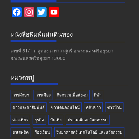
F
In
T
Y
ac
st
w
o
e
a
itt
u
หนังสือพิมพ์แผ่นดินทอง
b
gr
er
T
o
a
u
เลขที่ 61/1 ถ.อู่ทอง​ ต.​ท่าวาสุกรี​ อ.พระนครศรีอยุธยา​
จ.พระนครศรีอยุธยา 13000
o
m
b
k
e
หมวดหมู่
การศึกษา
การเมือง
กิจกรรมเพื่อสังคม
กีฬา
ข่าวประชาสัมพันธ์
ข่าวเด่นออนไลน์
คลิปข่าว
ชาวบ้าน
ท่องเที่ยว
ธุรกิจ
บันเทิง
ประเพณีและวัฒนธรรม
ยาเสพติด
ร้องเรียน
วิทยาศาสตร์ เทคโนโลยี และนวัตกรรม