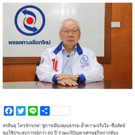
F
T
Li
S
ac
w
n
h
สรสินธุ ไตรจักรภพ” ชูการเมืองคุณธรรม ย้ำความจริงใจ–ซื่อสัตย์
e
itt
e
ar
ขอใช้ประสบการณ์กว่า 60 ปี ร่วมแก้ปัญหาเศรษฐกิจปากท้อง