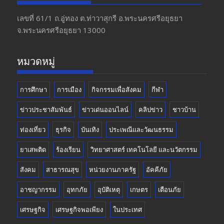
b
gr
er
T
o
a
u
เลขที่ 61/1 ถ.อู่ทอง​ ต.​ท่าวาสุกรี​ อ.พระนครศรีอยุธยา​
จ.พระนครศรีอยุธยา 13000
o
m
b
k
e
หมวดหมู่
การศึกษา
การเมือง
กิจกรรมเพื่อสังคม
กีฬา
ข่าวประชาสัมพันธ์
ข่าวเด่นออนไลน์
คลิปข่าว
ชาวบ้าน
ท่องเที่ยว
ธุรกิจ
บันเทิง
ประเพณีและวัฒนธรรม
ยาเสพติด
ร้องเรียน
วิทยาศาสตร์ เทคโนโลยี และนวัตกรรม
สังคม
สาธารณสุข
หน่วยงานภาครัฐ
อัคคีภัย
อาชญากรรม
อุทกภัย
อุบัติเหตุ
เกษตร
เตือนภัย
เศรษฐกิจ
เศรษฐกิจพอเพียง
ในประเทศ