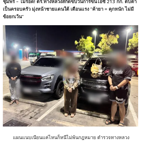
ชุมพร – ไม่รอด! ตร.ทางหลวงสกัดขบวนการขนไอซ์
213 กก. ตบตา
e
itt
e
ar
เป็นครอบครัว มุ่งหน้าชายแดนใต้ เตือนแรง “ค้ายา = คุกหนัก ไม่มี
b
er
e
ข้อยกเว้น”
o
o
k
แผนแนบเนียนแค่ไหนก็หนีไม่พ้นกฎหมาย ตำรวจทางหลวง