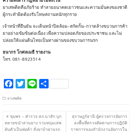
ยาเสพติดคือภัยร้าย ทำลายอนาคตเยาวชนและความมั่นคงของชาติ
ผู้กระทำผิดต้องรับโทษสถานหนักทุกราย
เจ้าหน้าที่ยืนยัน จะเดินหน้าปิดล้อม–สกัดกั้น–กวาดล้างขบวนการค้า
ยาอย่างเข้มข้นต่อเนื่อง เพื่อความปลอดภัยของประชาชน และไม่
ปล่อยให้แผ่นดินไทยเป็นทางผ่านของขบวนการนรก
ธนากร โกศลเมธี รายงาน
โทร. 081-8923514
F
T
Li
S
ac
w
n
h
ยาเสพติด
e
itt
e
ar
b
er
e
แนะแนว
ชุมพร – ตำรวจ สภ.นาสัก บุก
สุราษฎร์ธานี-ผู้ตรวจการอัยการ
o
เรื่อง
ทลายขนำสวนยาง รวบหนุ่มเสพ
ลงพื้นที่ตรวจติดตามการปฏิบัติ
o
ผันตัวเป็นพ่อค้า สั่งยาบ้าผ่านรถ
ราชการของสำนักงานอัยการใน