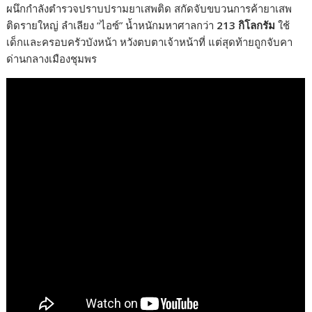
ผนึกกำลังตำรวจปราบปรามยาเสพติด สกัดจับขบวนการค้ายาเสพ
ติดรายใหญ่ ลำเลียง “ไอซ์” น้ำหนักมหาศาลกว่า
213 กิโลกรัม
ใช้
เด็กและครอบครัวบังหน้า หวังตบตาเจ้าหน้าที่ แต่สุดท้ายถูกจับคา
ด่านกลางเมืองชุมพร