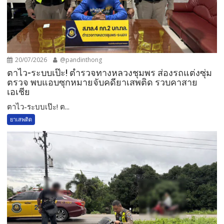
20/07/2026
@pandinthong
ตาไว-ระบบเป๊ะ! ตำรวจทางหลวงชุมพร ส่องรถแต่งซุ่ม
ตรวจ พบแอบซุกหมายจับคดียาเสพติด รวบคาสาย
เอเชีย
ตาไว-ระบบเป๊ะ! ต...
ยาเสพติด