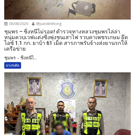
06/08/2026
@pandinthong
ชุมพร – ซิ่งหนีไม่รอด! ตำรวจทางหลวงชุมพรไล่ล่า
หนุ่มควบเวฟแต่งซิ่งพุ่งชนเสาไฟ รวบคาเพชรเกษม ยึด
ไอซ์ 1.1 กก. ยาบ้า 61 เม็ด สารภาพรับจ้างส่งยานรกให้
เครือข่าย
ชุมพร – ซิ่งหนีไ...
ยาเสพติด