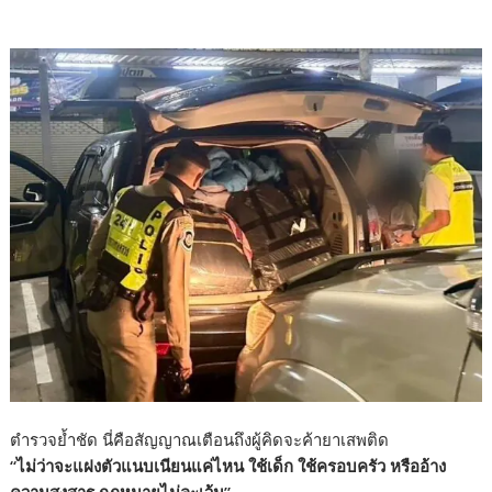
ตำรวจย้ำชัด นี่คือสัญญาณเตือนถึงผู้คิดจะค้ายาเสพติด
“ไม่ว่าจะแฝงตัวแนบเนียนแค่ไหน ใช้เด็ก ใช้ครอบครัว หรืออ้าง
ความสงสาร กฎหมายไม่ละเว้น”