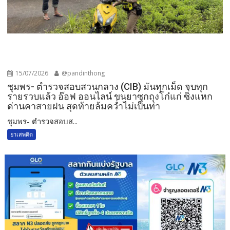
15/07/2026
@pandinthong
ชุมพร- ตำรวจสอบสวนกลาง (CIB) มันทุกเม็ด จบทุก
รายรวบแล้ว อ๊อฟ ออนไลน์ ขนยาซุกถุงโก๋แก่ ซิ่งแหก
ด่านคาสายฝน สุดท้ายล้มคว่ำไม่เป็นท่า
ชุมพร- ตำรวจสอบส...
ยาเสพติด