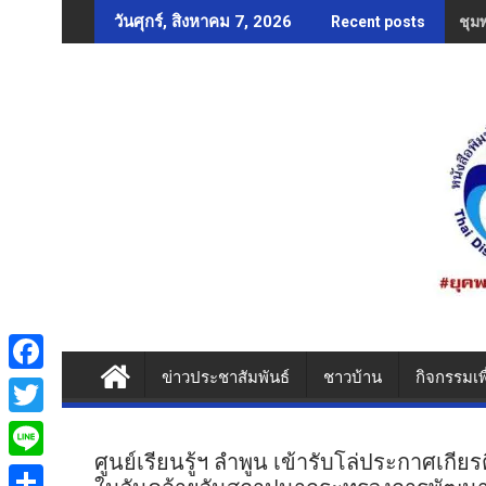
Skip
ชุม
วันศุกร์, สิงหาคม 7, 2026
Recent posts
to
content
ข่าวประชาสัมพันธ์
ชาวบ้าน
กิจกรรมเพ
F
a
T
c
ศูนย์เรียนรู้ฯ ลำพูน เข้ารับโล่ประกาศเกีย
w
L