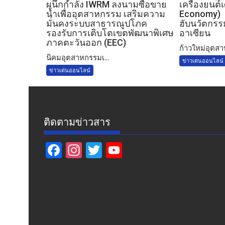
ผนึกกำลัง IWRM ลงนามซื้อขาย
เครื่องยนต
น้ำเพื่ออุตสาหกรรม เสริมความ
Economy) 
มั่นคงระบบสาธารณูปโภค
ฮับนวัตกรรม
รองรับการเติบโตเขตพัฒนาพิเศษ
อาเซียน
ภาคตะวันออก (EEC)
ก้าวใหม่อุตสา
​นิคมอุตสาหกรรมเ...
ข่าวเด่นออนไลน์
ข่าวเด่นออนไลน์
ติดตามข่าวสาร
F
In
T
Y
ac
st
w
o
e
a
itt
u
b
gr
er
T
o
a
u