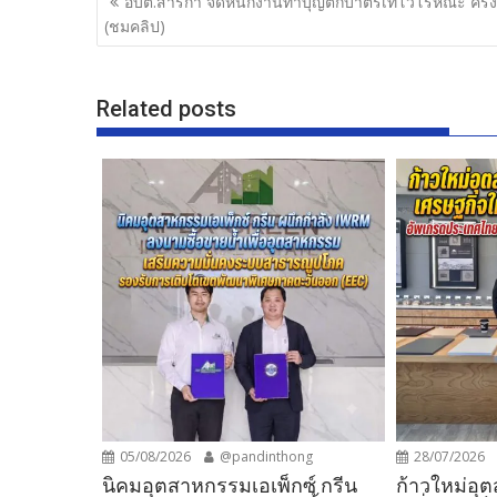
อบต.สาริกา จัดหนักงานทำบุญตักบาตรเทโวโรหณะ ครั้งท
o
เรื่อง
(ชมคลิป)
o
k
Related posts
05/08/2026
@pandinthong
28/07/2026
​นิคมอุตสาหกรรมเอเพ็กซ์ กรีน
ก้าวใหม่อุ