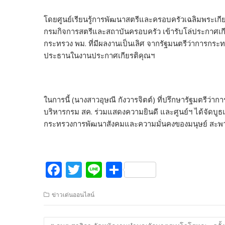
โดยศูนย์เรียนรู้การพัฒนาสตรีและครอบครัวเฉลิมพระเกีย
กรมกิจการสตรีและสถาบันครอบครัว เข้ารับโล่ประกาศเกี
กระทรวง พม. ที่มีผลงานเป็นเลิศ จากรัฐมนตรีว่าการกร
ประธานในงานประกาศเกียรติคุณฯ
ในการนี้ (นางสาวอุษณี กังวารจิตต์) ที่ปรึกษารัฐมตรีว
บริหารกรม สค. ร่วมแสดงความยินดี และศูนย์ฯ ได้จัดบ
กระทรวงการพัฒนาสังคมและความมั่นคงของมนุษย์ สะพ
F
T
Li
S
ac
w
n
h
ข่าวเด่นออนไลน์
e
itt
e
ar
b
er
e
แนะแนว