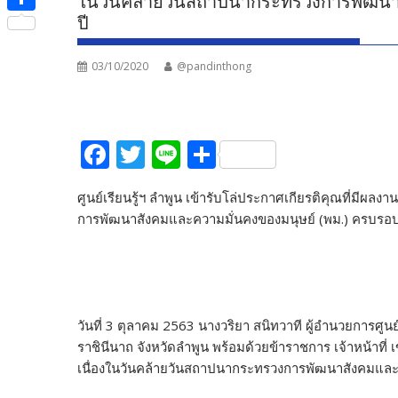
ในวันคล้ายวันสถาปนากระทรวงการพัฒนาส
e
i
i
ปี
S
b
t
n
h
o
t
03/10/2020
@pandinthong
e
a
o
e
r
k
r
e
F
T
Li
S
ac
w
n
h
ศูนย์เรียนรู้ฯ ลำพูน เข้ารับโล่ประกาศเกียรติคุณที่มีผ
e
itt
e
ar
การพัฒนาสังคมและความมั่นคงของมนุษย์ (พม.) ครบรอบ
b
er
e
o
o
k
วันที่ 3 ตุลาคม 2563 นางวริยา สนิทวาที ผู้อำนวยการศู
ราชินีนาถ จังหวัดลำพูน พร้อมด้วยข้าราชการ เจ้าหน้าที
เนื่องในวันคล้ายวันสถาปนากระทรวงการพัฒนาสังคมและค