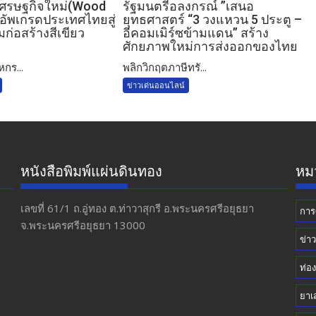
์เศรษฐกิจใหม่(Wood
รัฐมนตรีอลงกรณ์ ”เสนอ
อัพเกรดประเทศไทยสู่
ยุทธศาสตร์ “3 วงแหวน 5 ประตู –
ก่อสร้างสีเขียว
อีคอมเมิร์ซข้ามแดน” สร้าง
ศักยภาพใหม่การส่งออกของไทย
หกร...
พลิกวิกฤตภาษีทรั...
ข่าวเด่นออนไลน์
หนังสือพิมพ์แผ่นดินทอง
หมว
เลขที่ 61/1 ถ.อู่ทอง​ ต.​ท่าวาสุกรี​ อ.พระนครศรีอยุธยา​
การ
จ.พระนครศรีอยุธยา 13000
ข่า
ท่อง
ยาเ