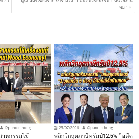
ี่ 25
ศูนย์สตรีเชียงราย รับรางวัล “1 คนดีมีจริยธรรม 1 หน่วยงาน
พม.”
@pandinthong
25/07/2026
@pandinthong
ตสาหกรรมไม้
พลิกวิกฤตภาษีทรัมป์12.5% “ อดีต