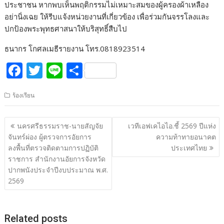
ประชาชน หากพบเห็นพฤติกรรมไม่เหมาะสมของผู้ครองผ้าเหลือง
อย่านิ่งเฉย ให้รีบแจ้งหน่วยงานที่เกี่ยวข้อง เพื่อร่วมกันจรรโลงและ
ปกป้องพระพุทธศาสนาให้บริสุทธิ์สืบไป
ธนากร โกศลเมธีรายงาน โทร.0818923514
F
T
Li
S
ac
w
n
h
ร้องเรียน
e
itt
e
ar
b
er
e
แนะแนว
นครศรีธรรมราช-นายสัญจัย
เวทีเอฟเคไอไอ.ชี้ 2569 ปีแห่ง
o
เรื่อง
จันทร์ผ่อง ผู้ตรวจการอัยการ
ความท้าทายอนาคต
o
ลงพื้นที่ตรวจติดตามการปฏิบัติ
ประเทศไทย
ราชการ สำนักงานอัยการจังหวัด
k
ปากพนังประจำปีงบประมาณ พ.ศ.
2569
Related posts