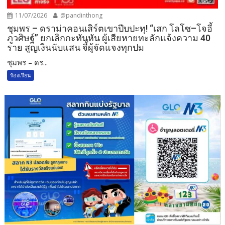
11/07/2026
@pandinthong
ชุมพร – ดราม่าคอนเสิร์ตเขาปีบปะทุ! “เสก โลโซ–โจอี้
ภูวศิษฐ์” ยกเลิกกะทันหัน ผู้เสียหายทะลักแจ้งความ 40
ราย สูญเงินนับแสน จี้ผู้จัดแจงทุกปม
ชุมพร – ดร...
ร้องเรียน