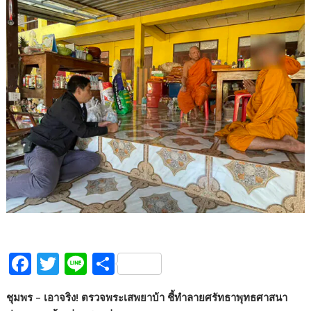
F
T
Li
S
ac
w
n
h
ชุมพร – เอาจริง! ตรวจพระเสพยาบ้า ชี้ทำลายศรัทธาพุทธศาสนา
e
itt
e
ar