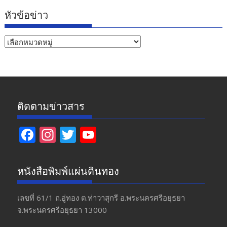
หัวข้อข่าว
หัวข้อ
ข่าว
ติดตามข่าวสาร
F
In
T
Y
ac
st
w
o
e
a
itt
u
หนังสือพิมพ์แผ่นดินทอง
b
gr
er
T
o
a
u
เลขที่ 61/1 ถ.อู่ทอง​ ต.​ท่าวาสุกรี​ อ.พระนครศรีอยุธยา​
จ.พระนครศรีอยุธยา 13000
o
m
b