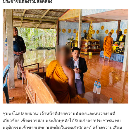
ประชาชนต้องร่วมสอดส่อง
b
er
e
o
o
k
ชุมพรไม่ปล่อยผ่าน! เจ้าหน้าที่ฝ่ายความมั่นคงและหน่วยงานที่
เกี่ยวข้อง เข้าตรวจสอบพระภิกษุหลังได้รับแจ้งจากประชาชน พบ
พฤติกรรมเข้าข่ายเสพยาเสพติดในเขตสำนักสงฆ์ สร้างความเสื่อม