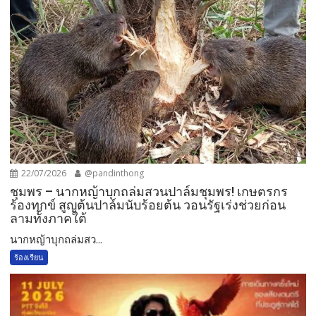
22/07/2026
@pandinthong
ชุมพร – นากหญ้าบุกถล่มสวนปาล์มชุมพร! เกษตรกร
ร้องทุกข์ สูญต้นปาล์มนับร้อยต้น วอนรัฐเร่งช่วยก่อน
ลามทั้งภาคใต้
นากหญ้าบุกถล่มสว...
ร้องเรียน