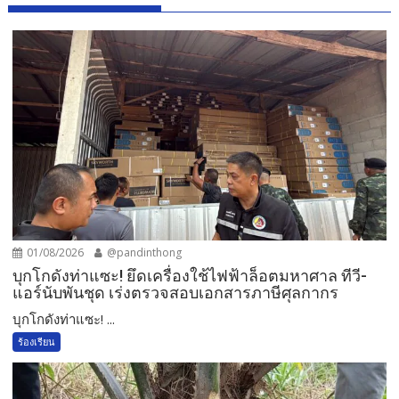
01/08/2026
@pandinthong
บุกโกดังท่าแซะ! ยึดเครื่องใช้ไฟฟ้าล็อตมหาศาล ทีวี-
แอร์นับพันชุด เร่งตรวจสอบเอกสารภาษีศุลกากร
บุกโกดังท่าแซะ! ...
ร้องเรียน