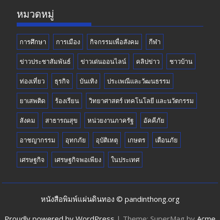
k
e
หมวดหมู่
การศึกษา
การเมือง
กิจกรรมเพื่อสังคม
กีฬา
ข่าวประชาสัมพันธ์
ข่าวเด่นออนไลน์
คลิปข่าว
ชาวบ้าน
ท่องเที่ยว
ธุรกิจ
บันเทิง
ประเพณีและวัฒนธรรม
ยาเสพติด
ร้องเรียน
วิทยาศาสตร์ เทคโนโลยี และนวัตกรรม
สังคม
สาธารณสุข
หน่วยงานภาครัฐ
อัคคีภัย
อาชญากรรม
อุทกภัย
อุบัติเหตุ
เกษตร
เตือนภัย
เศรษฐกิจ
เศรษฐกิจพอเพียง
ในประเทศ
หนังสือพิมพ์แผ่นดินทอง © pandinthong.org
Proudly powered by WordPress
|
Theme: SuperMag by
Acme