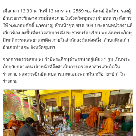
เมื่อเวลา 13.30 น. วันที่ 13 มกราคม 2569 พ.อ.นิพนธ์ อินใหม่ รองผู้
อำนวยการรักษาความมั่นคงภายในจังหวัดชุมพร (ฝ่ายทหาร) สั่งการ
ให้ พ.ต.กอบศักดิ์ นาคหาญ หัวหน้าชุด ชรต.403 ประสานหน่วยงานที่
เกี่ยวข้อง ลงพื้นที่ตรวจสอบกรณีประชาชนร้องเรียน พบเห็นพระภิกษุ
มีพฤติกรรมเสพยาเสพติด ภายในสำนักสงฆ์แห่งหนึ่ง ตำบลหินแก้ว
อำเภอท่าแซะ จังหวัดชุมพร
จากการตรวจสอบ พบว่ามีพระภิกษุจำพรรษาอยู่เพียง 1 รูป เป็นพระ
ภิกษุวัยกลางคน เจ้าหน้าที่จึงดำเนินการตรวจหาสารเสพติดใน
ร่างกาย ผลตรวจยืนยัน พบสารเมทแอมเฟตามีน หรือ “ยาบ้า” ใน
ร่างกาย