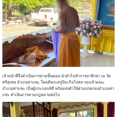
เจ้าหน้าที่จึงดำเนินการตามขั้นตอน นำตัวไปทำการลาสิกขา ณ วัด
ศรีสุเทพ อำเภอท่าแซะ โดยมีพระครูปิยะกิจโกศล รองเจ้าคณะ
อำเภอท่าแซะ เป็นผู้ประกอบพิธี พร้อมส่งตัวให้ฝ่ายปกครองอำเภอท่า
แซะ ดำเนินการตามกฎหมายต่อไป