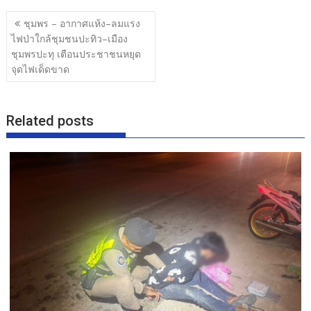
ac
w
n
h
แนะแนว
e
itt
e
ar
ชุมพร – อากาศแห้ง–ลมแรง
เรื่อง
ไฟป่าใกล้ชุมชนปะทิว–เมือง
b
er
e
ชุมพรปะทุ เตือนประชาชนหยุด
o
จุดไฟเด็ดขาด
o
k
Related posts