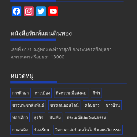
F
In
T
Y
ac
st
w
o
e
a
itt
u
หนังสือพิมพ์แผ่นดินทอง
b
gr
er
T
o
a
u
เลขที่ 61/1 ถ.อู่ทอง​ ต.​ท่าวาสุกรี​ อ.พระนครศรีอยุธยา​
จ.พระนครศรีอยุธยา 13000
o
m
b
k
e
หมวดหมู่
การศึกษา
การเมือง
กิจกรรมเพื่อสังคม
กีฬา
ข่าวประชาสัมพันธ์
ข่าวเด่นออนไลน์
คลิปข่าว
ชาวบ้าน
ท่องเที่ยว
ธุรกิจ
บันเทิง
ประเพณีและวัฒนธรรม
ยาเสพติด
ร้องเรียน
วิทยาศาสตร์ เทคโนโลยี และนวัตกรรม