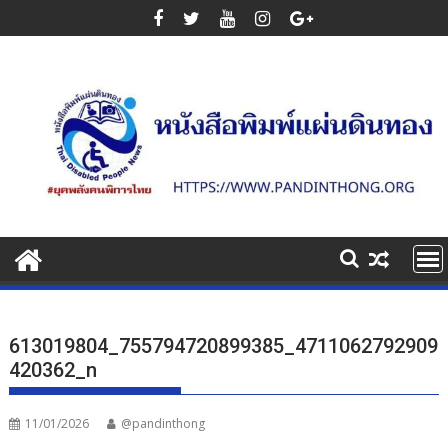
Skip
to
content
613019804_755794720899385_4711062792909
420362_n
11/01/2026
@pandinthong