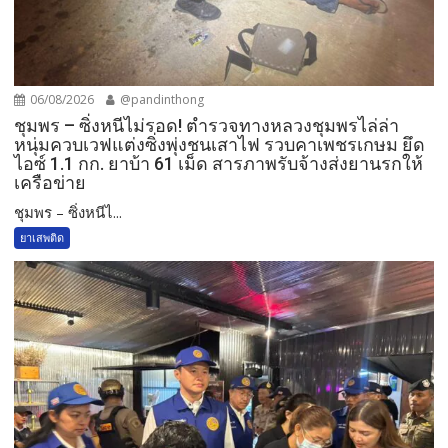
06/08/2026
@pandinthong
ชุมพร – ซิ่งหนีไม่รอด! ตำรวจทางหลวงชุมพรไล่ล่า
หนุ่มควบเวฟแต่งซิ่งพุ่งชนเสาไฟ รวบคาเพชรเกษม ยึด
ไอซ์ 1.1 กก. ยาบ้า 61 เม็ด สารภาพรับจ้างส่งยานรกให้
เครือข่าย
ชุมพร – ซิ่งหนีไ...
ยาเสพติด