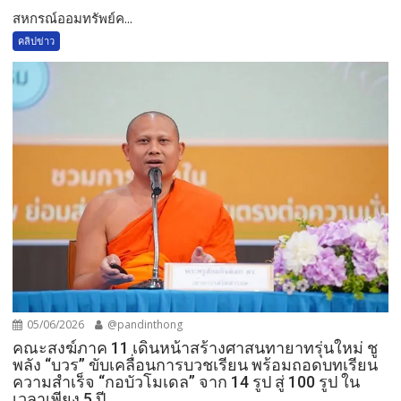
สหกรณ์ออมทรัพย์ค...
คลิปข่าว
05/06/2026
@pandinthong
คณะสงฆ์ภาค 11 เดินหน้าสร้างศาสนทายาทรุ่นใหม่ ชู
พลัง “บวร” ขับเคลื่อนการบวชเรียน พร้อมถอดบทเรียน
ความสำเร็จ “กอบัวโมเดล” จาก 14 รูป สู่ 100 รูป ใน
เวลาเพียง 5 ปี