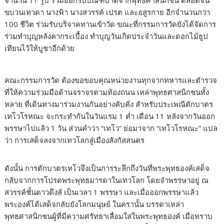
จำนวน 11 รูป ร่วมออกรับบิณฑบาตจากพุทธศาสนิกชน ตลอดจน
ขบวนเทวดา นางฟ้า นางสวรรค์ เปรต และอสูรกาย อีกจำนวนกว่า
100 ชีวิต ร่วมรับบริจาคทานเข้าวัด ขณะที่กรรมการวัดยังได้จัดการ
ร่วมทําบุญหลังคากระเบื้อง ทําบุญวันเกิดประจําวันและดอกไม้ธูป
เทียนไว้ให้บูชาอีกด้วย
คณะกรรมการวัด ต้องขอขอบคุณหน่วยงานทุกจากทหารและตํารวจ
ที่ให้ความร่วมมือด้านจราจรตามท้องถนน เหล่าพุทธศาสนิกชนทั้ง
หลาย ที่เดินทางมาร่วมงานกันอย่างคับคั่ง สำหรับประเพณีตักบาตร
เทโวโรหณะ จะกระทำกันในวันแรม 1 ค่ำ เดือน 11 หลังจากวันออก
พรรษาไปแล้ว 1 วัน ส่วนคำว่า “เทโว” ย่อมาจาก “เทโวโรหณะ” แปล
ว่า การเสด็จลงจากเทวโลกสู่เมืองสังกัสสนคร
ดังนั้น การตักบาตรเทโวจึงเป็นการระลึกถึงวันที่พระพุทธองค์เสด็จ
กลับจากการโปรดพระพุทธมารดาในเทวโลก โดยจำพรรษาอยู่ ณ
สวรรค์ชั้นดาวดึงส์ เป็นเวลา 1 พรรษา และเมื่อออกพรรษาแล้ว
พระองค์ได้เสด็จกลับยังโลกมนุษย์ ในครานั้น บรรดาเหล่า
พุทธศาสนิกชนผู้ที่มีความศรัทธาเลื่อมใสในพระพุทธองค์ เมื่อทราบ