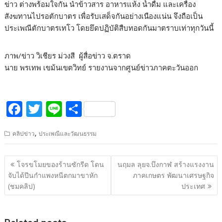
ข่าว ต่างพร้อมใจกัน นำข้าวสาร อาหารแห้ง น้ำดื่ม และเครื่อง
สังฆทานไปรอตักบาตร เพื่อรับเสด็จกันอย่างเนืองแน่น จึงถือเป็น
ประเพณีตักบาตรเทโว โดยยึดปฏิบัติสืบทอดกันมาตราบเท่าทุกวันนี้
ภาพ/ข่าว วิเชียร ม่วงสี ผู้สื่อข่าว จ.ตราด
นาย พรเทพ เขม้นเขตวิทย์ รายงานจากศูนย์ข่าวภาคตะวันออก
F
T
Li
S
ac
w
n
h
,
คลิปข่าว
ประเพณีและวัฒนธรรม
e
itt
e
ar
b
er
e
แนะแนว
โจรขโมยของร้านซักรีด โดน
นฤมล ลุยจ.บึงกาฬ สร้างแรงงาน
o
เรื่อง
จับได้ปีนกำแพงหนีตกมาขาหัก
ภาคเกษตร พัฒนาเศรษฐกิจ
o
(ชมคลิป)
ประเทศ
k