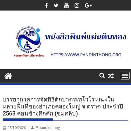
Skip
to
content
บรรยากาศการจัดพิธีตักบาตรเทโวโรหณะใน
หลายพื้นที่ของอําเภอคลองใหญ่ จ.ตราด ประจำปี
2563 ค่อนข้างคึกคัก (ชมคลิป)
03/10/2020
@pandinthong