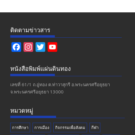
ติดตามข่าวสาร
F
In
T
Y
ac
st
w
o
e
a
itt
u
หนังสือพิมพ์แผ่นดินทอง
b
gr
er
T
o
a
u
เลขที่ 61/1 ถ.อู่ทอง​ ต.​ท่าวาสุกรี​ อ.พระนครศรีอยุธยา​
จ.พระนครศรีอยุธยา 13000
o
m
b
k
e
หมวดหมู่
การศึกษา
การเมือง
กิจกรรมเพื่อสังคม
กีฬา