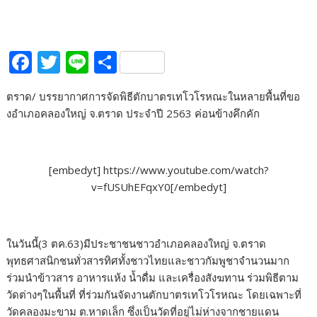
F
T
Li
S
ac
w
n
h
ตราด/ บรรยากาศการจัดพิธีตักบาตรเทโวโรหณะในหลายพื้นที่ขอ
e
itt
e
ar
งอําเภอคลองใหญ่ จ.ตราด ประจำปี 2563 ค่อนข้างคึกคัก
b
er
e
o
o
[embedyt] https://www.youtube.com/watch?
v=fUSUhEFqxY0[/embedyt]
k
ในวันนี้(3 ตค.63)มีประชาชนชาวอําเภอคลองใหญ่ จ.ตราด
พุทธศาสนิกชนทั่วสารทิศทั้งชาวไทยและชาวกัมพูชาจำนวนมาก
ร่วมนำข้าวสาร อาหารแห้ง น้ำดื่ม และเครื่องสังฆทาน ร่วมพิธีตาม
วัดต่างๆในพื้นที่ ที่ร่วมกันจัดงานตักบาตรเทโวโรหณะ โดยเฉพาะที่
วัดคลองมะขาม ต.หาดเล็ก ซึ่งเป็นวัดที่อยู่ไม่ห่างจากชายแดน