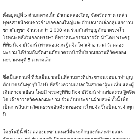
ตั้งอยู่หมู่ที่ 5 ตำบลหาดเล็ก อำเภอคลองใหญ่ จังหวัดตราด เหล่า
พุทธศาสนิกชนชาวอําเภอคลองใหญ่และตําบลหาดเล็กกลุ่มแรงงาน
ชาวกัมพูชา จำนวนกว่า 2,000 คน ร่วมกันทำบุญตักบาตรเทโว
โรหณะหลังวันออกพรรษา ที่ทางคณะกรรมการวัด นำโดย พระครู
พิพิธ กิจจาภิวัฒน์ (ท่านพ่อสงวน ฐิตจิตโต )เจ้าอาวาส วัดคลอง
มะขาม ได้ร่วมกันจัดงานตักบาตรเทโวที่บริเวณสถานที่วัดคลอง
มะขามหมู่ที่ 5 ต.หาดเล็ก
ซึ่งเป็นสถานที่ ที่ร่มเย็นมากเป็นที่สวนยางที่ประชาชนชอบมาทําบุญ
ตักบาตรกันทุกๆปี ไปรับที่สร้างความแปลกในสายตาผู้พบเห็น และผู้
เดินทางมาเยือน โดยมี พระครูพิพิธ กิจจาภิวัฒน์ ท่านพ่อสงวน ฐิตจิต
โต เจ้าอาวาสวัดคลองมะขาม ร่วมเป็นประธานฝ่ายสงฆ์ ทั้งนี้ เพื่อ
เป็นการสืบสานวัฒนธรรมอันดีงามของชาวไทยจัดขึ้นเป็นประจำทุก
ปี
โดยในปีนี้ ที่วัดคลองมะขามแห่งนี้มีพระภิกษุสงฆ์และสามเณร