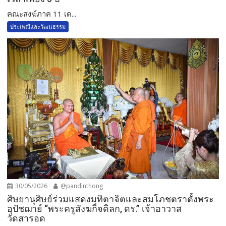
คณะสงฆ์ภาค 11 เด...
ประเพณีและวัฒนธรรม
30/05/2026
@pandinthong
ศิษยานุศิษย์ร่วมแสดงมุทิตาจิตและสมโภชตราตั้งพระ
อุปัชฌาย์ “พระครูสังฆกิจดิลก, ดร.” เจ้าอาวาส
วัดสารอด