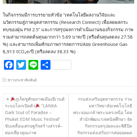
ในกิจกรรมมีการบรรยายหัวข้อ “เทคโนโลยีผลงานวิจัยและ
นวัตกรรมสู่ภาคอุตสาหกรรม (Research Connect) เพื่อลดผลกระ
ทบของฝุ่น PM 2.5” และการสรุปผลการดำเนินงานของกิจกรรม ภาพ
รวมสามารถลดต้นทุนมากกว่า 5.69 บาท/ปี (หรือต้นทุนลดลง 27.58
%) และสามารถเพิ่มศักยภาพการลดการปล่อย Greenhouse Gas
8,913 tCO₂e/ปี (หรือลดลง 38.33 %)
F
T
Li
S
ac
w
n
h
ข่าวประชาสัมพันธ์
e
itt
e
ar
b
er
e
แนะแนว
ภูเก็ตชูศักยภาพเมืองอีเวนต์
กรมส่งเสริมอุตสาหกรรม ร่วม
o
เรื่อง
ระบบโลกเปิดตัว
“LANKA
มหาวิทยาลัยเทคโนโลยี
o
Dark Soul of Paradise –
พระจอมเกล้าพระนครเหนือ โดย
Phuket EDM Music Festival”
สำนักพัฒนาเทคนิคศึกษา จัด
k
ขับเคลื่อนเศรษฐกิจสร้างสรรค์–
กิจกรรมสรุปผลและพิธีปิด
ท่องเที่ยวคุณภาพ
กิจกรรมส่งเสริมการต่อยอดผล