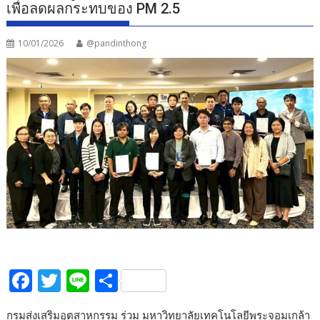
เพื่อลดผลกระทบของ PM 2.5
10/01/2026
@pandinthong
F
T
Li
S
ac
w
n
h
กรมส่งเสริมอุตสาหกรรม ร่วม มหาวิทยาลัยเทคโนโลยีพระจอมเกล้า