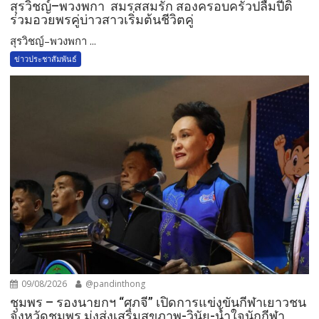
สุรวิชญ์–พวงพกา สมรสสมรัก สองครอบครัวปลื้มปีติ
ร่วมอวยพรคู่บ่าวสาวเริ่มต้นชีวิตคู่
สุรวิชญ์–พวงพกา ...
ข่าวประชาสัมพันธ์
09/08/2026
@pandinthong
ชุมพร – รองนายกฯ “ศุภจี” เปิดการแข่งขันกีฬาเยาวชน
จังหวัดชุมพร มุ่งส่งเสริมสุขภาพ-วินัย-น้ำใจนักกีฬา