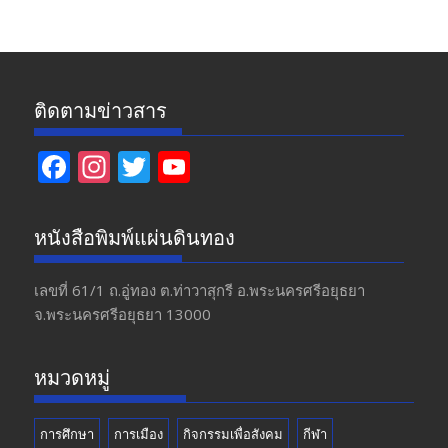
ข่าว
ติดตามข่าวสาร
F
In
T
Y
ac
st
w
o
e
a
itt
u
หนังสือพิมพ์แผ่นดินทอง
b
gr
er
T
o
a
u
เลขที่ 61/1 ถ.อู่ทอง​ ต.​ท่าวาสุกรี​ อ.พระนครศรีอยุธยา​
จ.พระนครศรีอยุธยา 13000
o
m
b
k
e
หมวดหมู่
การศึกษา
การเมือง
กิจกรรมเพื่อสังคม
กีฬา