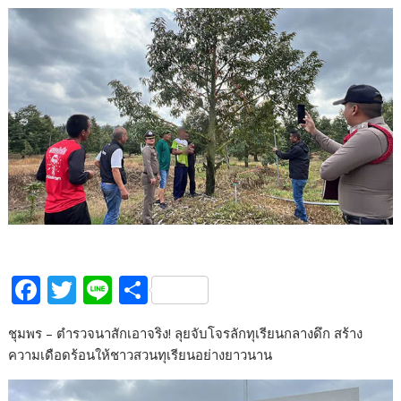
F
T
Li
S
ac
w
n
h
ชุมพร – ตำรวจนาสักเอาจริง! ลุยจับโจรลักทุเรียนกลางดึก สร้าง
e
itt
e
ar
ความเดือดร้อนให้ชาวสวนทุเรียนอย่างยาวนาน
b
er
e