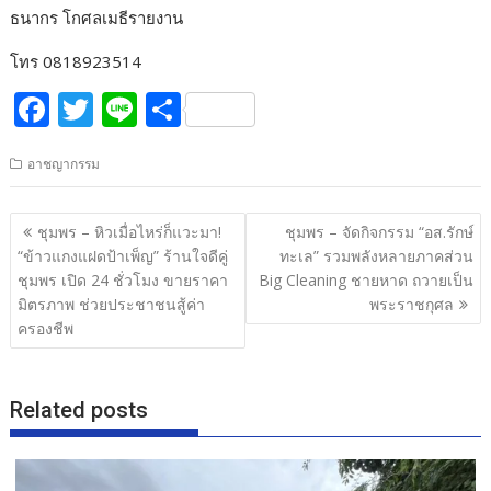
ธนากร โกศลเมธีรายงาน
โทร 0818923514
F
T
Li
S
ac
w
n
h
อาชญากรรม
e
itt
e
ar
b
er
e
แนะแนว
ชุมพร – หิวเมื่อไหร่ก็แวะมา!
ชุมพร – จัดกิจกรรม “อส.รักษ์
o
เรื่อง
“ข้าวแกงแฝดป้าเพ็ญ” ร้านใจดีคู่
ทะเล” รวมพลังหลายภาคส่วน
o
ชุมพร เปิด 24 ชั่วโมง ขายราคา
Big Cleaning ชายหาด ถวายเป็น
มิตรภาพ ช่วยประชาชนสู้ค่า
พระราชกุศล
k
ครองชีพ
Related posts