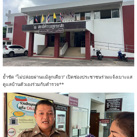
o
o
k
ย้ำชัด “ไม่ปล่อยผ่านแม้ลูกเดียว” เปิดช่องประชาชนร่วมแจ้งเบาะแส
ดูแลบ้านตัวเองร่วมกับตำรวจ**