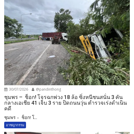
30/07/2026
@pandinthong
ชุมพร – ช็อก! โจรฉกพ่วง 18 ล้อ ซิ่งหนีชนสนั่น 3 คัน
กลางเอเชีย 41 เจ็บ 3 ราย ปิดถนนวุ่น ตำรวจเร่งดำเนิน
คดี
ชุมพร – ช็อก! โ...
อาชญากรรม