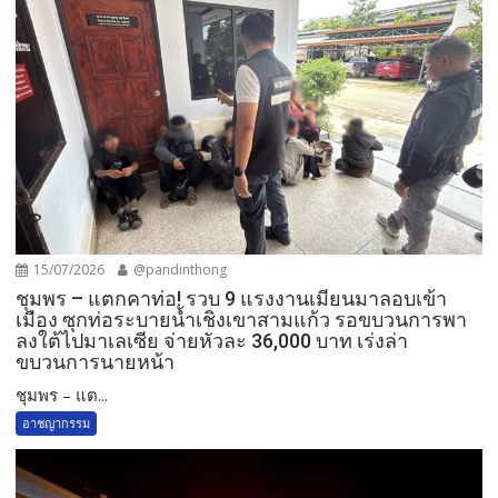
15/07/2026
@pandinthong
ชุมพร – แตกคาท่อ! รวบ 9 แรงงานเมียนมาลอบเข้า
เมือง ซุกท่อระบายน้ำเชิงเขาสามแก้ว รอขบวนการพา
ลงใต้ไปมาเลเซีย จ่ายหัวละ 36,000 บาท เร่งล่า
ขบวนการนายหน้า
ชุมพร – แต...
อาชญากรรม