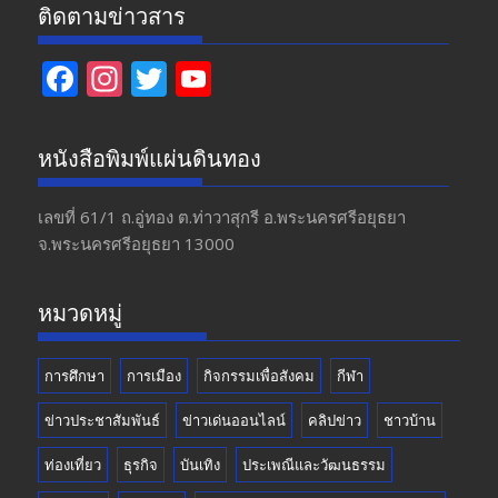
ติดตามข่าวสาร
F
In
T
Y
ac
st
w
o
e
a
itt
u
หนังสือพิมพ์แผ่นดินทอง
b
gr
er
T
o
a
u
เลขที่ 61/1 ถ.อู่ทอง​ ต.​ท่าวาสุกรี​ อ.พระนครศรีอยุธยา​
จ.พระนครศรีอยุธยา 13000
o
m
b
k
e
หมวดหมู่
การศึกษา
การเมือง
กิจกรรมเพื่อสังคม
กีฬา
ข่าวประชาสัมพันธ์
ข่าวเด่นออนไลน์
คลิปข่าว
ชาวบ้าน
ท่องเที่ยว
ธุรกิจ
บันเทิง
ประเพณีและวัฒนธรรม