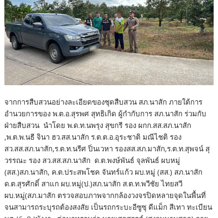
จากการสืบสวนอย่างละเอียดของชุดสืบสวน สภ.นาสัก ภายใต้การ
อำนวยการของ พ.ต.อ.สุรพศ สุทธิเกิด ผู้กำกับการ สภ.นาสัก ร่วมกับ
ฝ่ายสืบสวน นำโดย พ.ด.ท.นพรุง สุขกรี รอง ผกก.สส.สภ.นาสัก
,พ.ต.พ.นธี จินา ฮว.สส.นาสัก ร.ต.ต.อ.อุระชาติ มณีไชติ รอง
สว.สส.สภ.นาสัก,ร.ต.ท.นรีศ ปิ่นเวหา รองสส.สภ.มาสัก,ร.ต.ท.สุพจน์ สุ
วรรณะ รอง สว.สส.สภ.นาสัก ด.ต.พงษ์พันธ์ จุลพันธ์ ผบหมู่
(สส.)สภ.นาสัก, ค.ต.ประสพโชค จันทร์แก้ว ผบ.หมู่ (สส.) สภ.นาสัก
ด.ต.สุรศักดิ์ สาแก ผบ.หมู่(ป.)สภ.นาสัก ส.ต.ท.พวีชัย ไทยสวี
ผบ.หมู่(สภ.มาสัก ตรวจสอบภาพจากกล้องวงจรปิดหลายจุดในพื้นที่
จนสามารถระบุรถต้องสงสัย เป็นรถกระบะอีซูซุ ดีแม็ก สีเทา ทะเบียน