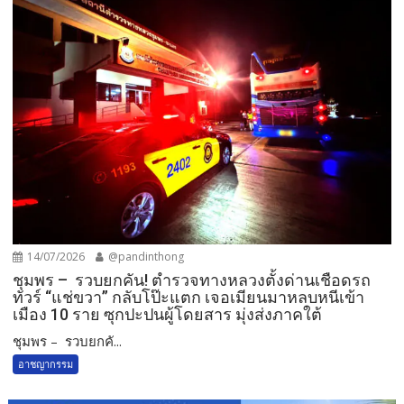
14/07/2026
@pandinthong
ชุมพร – รวบยกคัน! ตำรวจทางหลวงตั้งด่านเชือดรถ
ทัวร์ “แช่ขวา” กลับโป๊ะแตก เจอเมียนมาหลบหนีเข้า
เมือง 10 ราย ซุกปะปนผู้โดยสาร มุ่งส่งภาคใต้
ชุมพร – รวบยกคั...
อาชญากรรม