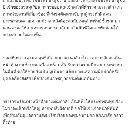
ด้านนายประทีป เพชรจร อายุ 67 ปี และนางจำแลง เพชรจร อายุ 65
ปี เจ้าของสวนทุเรียน กล่าวขอบคุณเจ้าหน้าที่ตำรวจ สภ.นาสัก และ
ทุกหน่วยงานที่เกี่ยวข้อง ที่เร่งรัดติดตามจับกุมผู้กระทำผิดจน
ประชาชนคลายความกังวล หลังต้องทนกับเหตุลักทรัพย์ซ้ำซากมา
นาน ส่งผลให้เกษตรกรสามารถกลับมาดำเนินชีวิตและพักผ่อนได้
อย่างสบายใจมากขึ้น
ขณะที่ พ.ต.อ.สุรพศ สุทธิเกิด ผกก.สภ.นาสัก ย้ำว่า สภ.นาสักจะเดิน
หน้าทำงานเชิงรุกต่อเนื่อง พร้อมเปิดรับความร่วมมือจากประชาชน
ในพื้นที่ ขอให้ช่วยกันเป็น หูเป็นตา แจ้งเบาะแสความผิดปกติหรือ
บุคคลต้องสงสัย เพื่อป้องกันอาชญากรรมตั้งแต่ต้นทาง
“ตำรวจพร้อมทำหน้าที่อย่างเต็มกำลัง เป็นที่พึ่งให้ประชาชนทุกเรื่อง
ไม่ว่าจะเล็กหรือใหญ่ หากพบสิ่งผิดปกติ ขอให้แจ้งเจ้าหน้าที่ทันที
เพื่อร่วมกันดูแลความสงบเรียบร้อยของชุมชน” ผกก.สภ.นาสัก กล่าว
ทิ้งท้าย