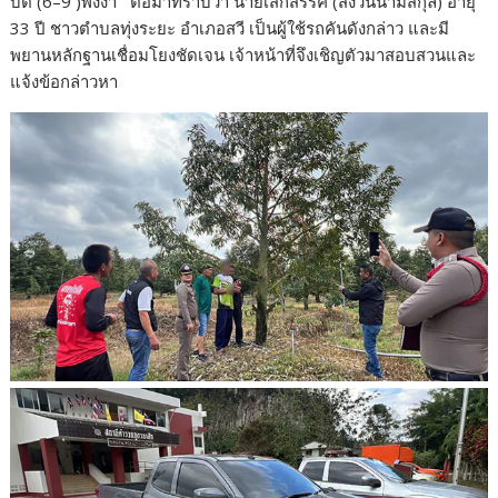
บต (6–9 )พังงา ต่อมาทราบว่า นายเสกสรรค์ (สงวนนามสกุล) อายุ
33 ปี ชาวตำบลทุ่งระยะ อำเภอสวี เป็นผู้ใช้รถคันดังกล่าว และมี
พยานหลักฐานเชื่อมโยงชัดเจน เจ้าหน้าที่จึงเชิญตัวมาสอบสวนและ
แจ้งข้อกล่าวหา