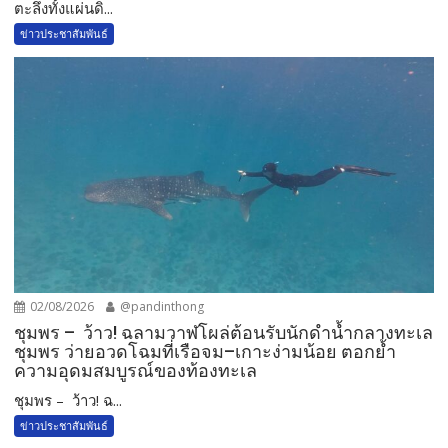
​ตะลึงทั้งแผ่นดิ...
ข่าวประชาสัมพันธ์
02/08/2026
@pandinthong
ชุมพร – ว้าว! ฉลามวาฬโผล่ต้อนรับนักดำน้ำกลางทะเล
ชุมพร ว่ายอวดโฉมที่เรือจม–เกาะง่ามน้อย ตอกย้ำ
ความอุดมสมบูรณ์ของท้องทะเล
ชุมพร – ว้าว! ฉ...
ข่าวประชาสัมพันธ์