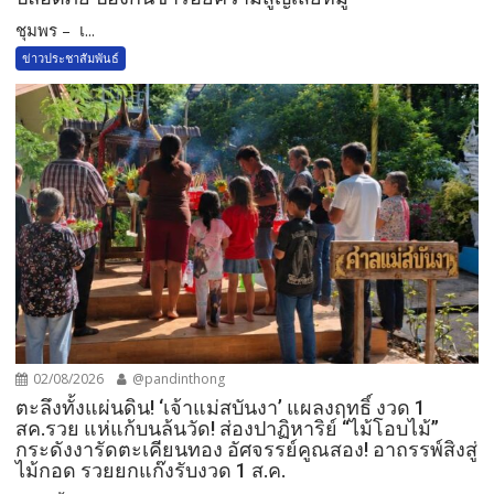
ชุมพร – เ...
ข่าวประชาสัมพันธ์
02/08/2026
@pandinthong
ตะลึงทั้งแผ่นดิน! ‘เจ้าแม่สบันงา’ แผลงฤทธิ์ งวด 1
สค.รวย แห่แก้บนล้นวัด!​ ส่องปาฏิหาริย์ “ไม้โอบไม้”
กระดังงารัดตะเคียนทอง อัศจรรย์คูณสอง! อาถรรพ์สิงสู่
ไม้กอด รวยยกแก๊งรับงวด 1 ส.ค.​