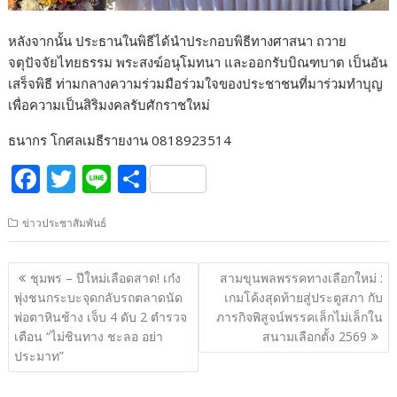
หลังจากนั้น ประธานในพิธีได้นำประกอบพิธีทางศาสนา ถวาย
จตุปัจจัยไทยธรรม พระสงฆ์อนุโมทนา และออกรับบิณฑบาต เป็นอัน
เสร็จพิธี ท่ามกลางความร่วมมือร่วมใจของประชาชนที่มาร่วมทำบุญ
เพื่อความเป็นสิริมงคลรับศักราชใหม่
ธนากร โกศลเมธีรายงาน 0818923514
F
T
Li
S
ac
w
n
h
ข่าวประชาสัมพันธ์
e
itt
e
ar
b
er
e
แนะแนว
ชุมพร – ปีใหม่เลือดสาด! เก๋ง
สามขุนพลพรรคทางเลือกใหม่ :
o
เรื่อง
พุ่งชนกระบะจุดกลับรถตลาดนัด
เกมโค้งสุดท้ายสู่ประตูสภา กับ
o
พ่อตาหินช้าง เจ็บ 4 ดับ 2 ตำรวจ
ภารกิจพิสูจน์พรรคเล็กไม่เล็กใน
เตือน “ไม่ชินทาง ชะลอ อย่า
สนามเลือกตั้ง 2569
k
ประมาท”