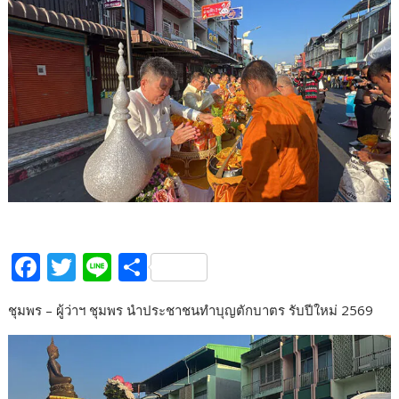
F
T
Li
S
ac
w
n
h
ชุมพร – ผู้ว่าฯ ชุมพร นำประชาชนทำบุญตักบาตร รับปีใหม่ 2569
e
itt
e
ar
b
er
e
o