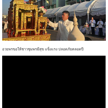
o
k
อวยพรขอให้ชาวชุมพรมีสุข แข็งแรง ปลอดภัยตลอดปี