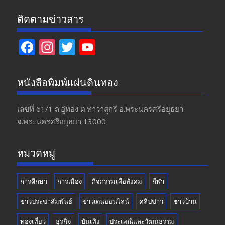
ติดตามข่าวสาร
F
In
T
Y
ac
st
w
o
e
a
itt
u
หนังสือพิมพ์แผ่นดินทอง
b
gr
er
T
o
a
u
เลขที่ 61/1 ถ.อู่ทอง​ ต.​ท่าวาสุกรี​ อ.พระนครศรีอยุธยา​
จ.พระนครศรีอยุธยา 13000
o
m
b
k
e
หมวดหมู่
การศึกษา
การเมือง
กิจกรรมเพื่อสังคม
กีฬา
ข่าวประชาสัมพันธ์
ข่าวเด่นออนไลน์
คลิปข่าว
ชาวบ้าน
ท่องเที่ยว
ธุรกิจ
บันเทิง
ประเพณีและวัฒนธรรม