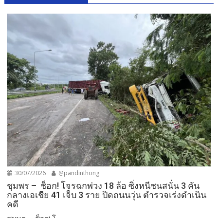
30/07/2026
@pandinthong
ชุมพร – ช็อก! โจรฉกพ่วง 18 ล้อ ซิ่งหนีชนสนั่น 3 คัน
กลางเอเชีย 41 เจ็บ 3 ราย ปิดถนนวุ่น ตำรวจเร่งดำเนิน
คดี