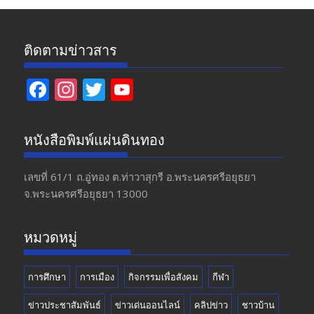
ติดตามข่าวสาร
F
In
T
Y
ac
st
w
o
e
a
itt
u
หนังสือพิมพ์แผ่นดินทอง
b
gr
er
T
o
a
u
เลขที่ 61/1 ถ.อู่ทอง​ ต.​ท่าวาสุกรี​ อ.พระนครศรีอยุธยา​
จ.พระนครศรีอยุธยา 13000
o
m
b
k
e
หมวดหมู่
การศึกษา
การเมือง
กิจกรรมเพื่อสังคม
กีฬา
ข่าวประชาสัมพันธ์
ข่าวเด่นออนไลน์
คลิปข่าว
ชาวบ้าน