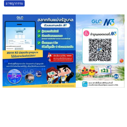
อาชญากรรม