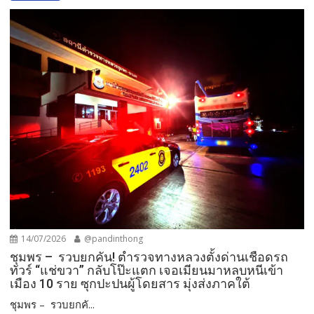
14/07/2026
@pandinthong
ชุมพร – รวบยกคัน! ตำรวจทางหลวงตั้งด่านเชือดรถ
ทัวร์ “แช่ขวา” กลับโป๊ะแตก เจอเมียนมาหลบหนีเข้า
เมือง 10 ราย ซุกปะปนผู้โดยสาร มุ่งส่งภาคใต้
ชุมพร – รวบยกคั...