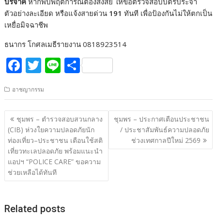
บริจาค
หากพบพฤติการณ์ต้องสงสัย ให้ขอตรวจสอบบัตรประจำ
ตัวอย่างละเอียด หรือแจ้งสายด่วน
191
ทันที เพื่อป้องกันไม่ให้ตกเป็น
เหยื่อมิจฉาชีพ
ธนากร โกศลเมธีรายงาน 0818923514
F
T
Li
S
ac
w
n
h
อาชญากรรม
e
itt
e
ar
b
er
e
แนะแนว
ชุมพร – ตำรวจสอบสวนกลาง
ชุมพร – ประกาศเตือนประชาชน
o
เรื่อง
(CIB) ห่วงใยความปลอดภัยนัก
/ ประชาสัมพันธ์ความปลอดภัย
o
ท่องเที่ยว–ประชาชน เตือนใช้สติ
ช่วงเทศกาลปีใหม่ 2569
เที่ยวทะเลปลอดภัย พร้อมแนะนำ
k
แอปฯ “POLICE CARE” ขอความ
ช่วยเหลือได้ทันที
Related posts