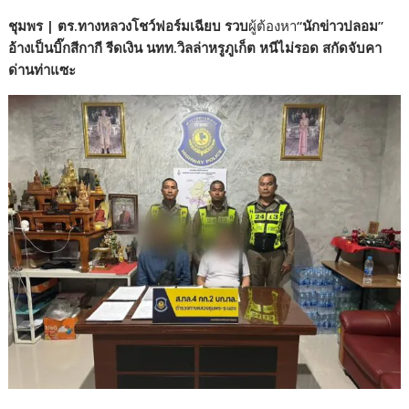
ac
w
n
h
ชุมพร
| ตร.ทางหลวงโชว์ฟอร์มเฉียบ รวบ
ผู้ต้องหา
“นักข่าวปลอม”
e
itt
e
ar
อ้างเป็นบิ๊กสีกากี รีดเงิน นทท.วิลล่าหรูภูเก็ต หนีไม่รอด สกัดจับคา
b
er
e
ด่านท่าแซะ
o
o
k